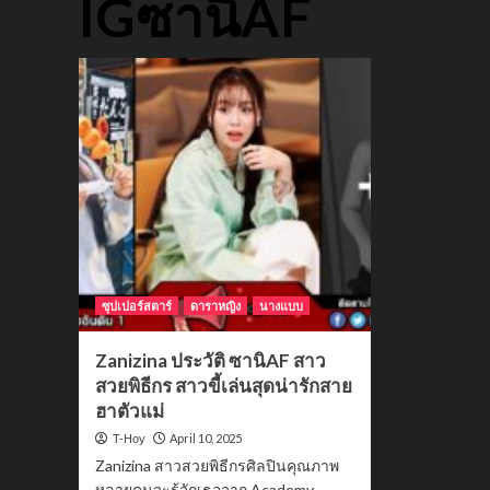
IGซานิAF
ซุปเปอร์สตาร์
ดาราหญิง
นางแบบ
Zanizina ประวัติ ซานิAF สาว
สวยพิธีกร สาวขี้เล่นสุดน่ารักสาย
ฮาตัวแม่
April 10, 2025
T-Hoy
Zanizina สาวสวยพิธีกรศิลปินคุณภาพ
หลายคนจะรู้จักเธอจาก Academy