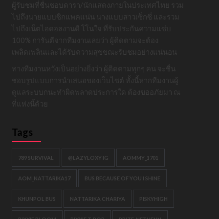
ผู้รับชมที่ชื่นชอบดารา/นักแสดงภายในประเทศไทย รวม
ไปถึงนายแบบซิกแพคแน่น นางแบบสาวเซ็กซี่ และรวม
ไปถึงเน็ตไอดอลงานดี โโนใจ ที่รับประกันความแซ่บ
100% การันตีจากทีมงานเลยว่า ผู้ติดตามจะต้อง
เพลิดเพลินและได้รับความสุขขณะรับชมอย่างแน่นอน
ทางทีมงานหวังเป็นอย่างยิ่งว่า ผู้ติดตามทุกๆ คน จะชื่น
ชอบรูปแบบการนำเสนอของเว็บไซต์ ทั้งนี้หากทีมงานผู้
ดูแลระบบกนะทำผิดพลาดประการใด ต้องขออภัยมา ณ
ที่แห่งนี้ด้วย
Tags
789 SURVIVAL
@LAZYLOXY IG
AOMMY_1701
AOM_NATTARIKA17
BUS BECAUSE OF YOU I SHINE
KHUNPOL BUS
NATTARIKA CHARIYA
PISKYHIGH