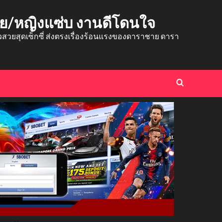
าย/หญิงแซ่บ งานดีโดนใจ
ยสุดเซ็กซี่ ส่งตรงเรื่องร้อนแรงของดาราชาย ดารา