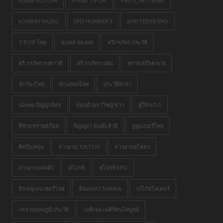
PIXXIE BLOOM
PIXXIE T-POP
PRITE_NETIJENN
SONRAY MUSIC
SPD NUMBER 1
SPRITEDER SPD
T-POP ไทย
ขุนพล ปองพล
ตรีภรภัทร ประวัติ
ตรี ภรภัทร หงสาวดี
ตรี ภรภัทร แฟน
ทราย สก๊อต พาย
นักร้องไทย
นักแสดงไทย
ประวัติดารา
ปองพล ปัญญามิตร
ปอนด์ ณราวิชญ์ ข่าว
ผู้ให้ NO.1
พี่ชาย ทรายสก๊อต
ภิญญดา นันต๊ะคำมี
ยูทูบเบอร์ไทย
ศิลปินหนุ่ม
สาวอวบ TIKTOK
สาวอวบยโสธร
สาวอวบแต่งตัว
สไปรท์
สไปรท์ SPD
อินฟลูเอนเซอร์ไทย
อ้อม NATTARIKA
เก๋ไก๋สไลเดอร์
เจเจ กฤษณภูมิ ประวัติ
เนติเจน เนติรัตนไพบูลย์