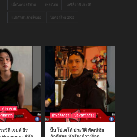
เน็ตไอดอลอีสาน
เพลงไทย
เลซีล็อกซี ประวัติ
แปลรักฉันด้วยใจเธอ
ไอดอลไทย 2026
ดาราชาย
วัติดารา
ประวัติดารา
ประวัตินักร้อง
ระวัติ เจมส์ ธีร
ปั๊บ โปเตโต้ ประวัติ พัฒน์ชัย
ก Hormones สู่นัก
ภักดีสู่สุข นักร้องนำวงร็อก