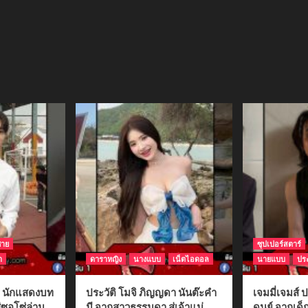
ชาย
ซุปเปอร์สตาร์
า
ดาราหญิง
นางแบบ
เน็ตไอดอล
นายแบบ
ประ
ติ นักแสดงบท
ประวัติ โมจิ ภิญญดา นันต๊ะคำ
เจมมี่เจมส์ ป
่ซอโซ่ล่าม
มี จากสาวธรรมดา สู่เจ้าแม่
ดนย์ จากเด็