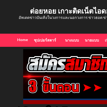
Skip
to
ต่อยหอย เกาะติดเน็ตไอด
content
อัพเดดข่าวบันเทิงในวงการและนอกวงการ ข่าวฮอต ข่
Home
ซุปเปอร์สตาร์
นางแบบ
นายแบบ
เ