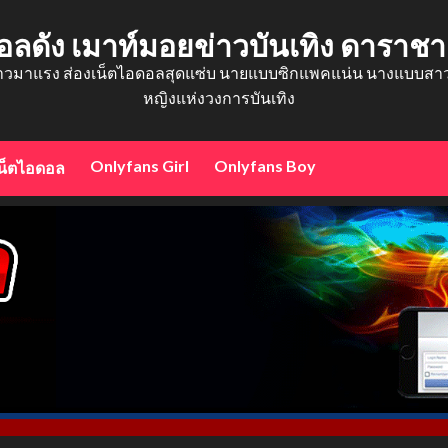
อลดัง เมาท์มอยข่าวบันเทิง ดาราช
าวมาแรง ส่องเน็ตไอดอลสุดแซ่บ นายแบบซิกแพคแน่น นางแบบสาวสว
หญิงแห่งวงการบันเทิง
Onlyfans Girl
Onlyfans Boy
น็ตไอดอล