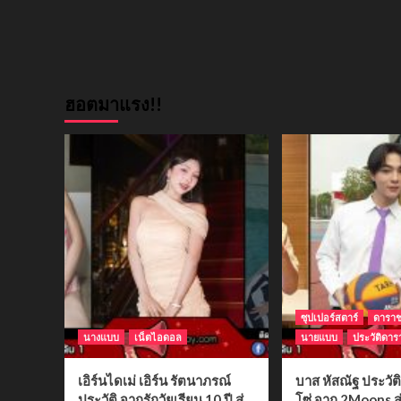
ฮอตมาแรง!!
ซุปเปอร์สตาร์
ดารา
นางแบบ
เน็ตไอดอล
นายแบบ
ประวัติดาร
เอิร์นไดเม่ เอิร์น รัตนาภรณ์
บาส หัสณัฐ ประวั
ประวัติ จากรักวัยเรียน 10 ปี สู่
โซ่ จาก 2Moons สู