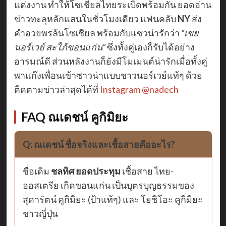
แต่งงาน ทำให้โซเชียลไทยระเบิดพร้อมกัน ยอดอ่าน
ข่าวทะลุหลักแสนในชั่วโมงเดียว แฟนคลับ
NY
ส่ง
คำอวยพรล้นโซเชียล พร้อมกับแซวน่ารักว่า
“เขย
นอร์เวย์ สะใภ้ขอนแก่น”
ซึ่งทั้งคู่เองก็รับได้อย่าง
อารมณ์ดี ส่วนหลังงานก็ยังมีโมเมนต์น่ารักเมื่อทั้งคู่
พาแก๊งเพื่อนเข้าซาวน่าแบบชาวนอร์เวย์แท้ๆ ด้วย
ติดตามข่าวล่าสุดได้ที่
Instagram @nadech
FAQ ณเดชน์ คูกิมิยะ
Q: ณเดชน์ ชื่อจริงและเชื้อสายคืออะไร?
ชื่อเดิม
ชลทิศ ยอดประทุม
เชื้อสาย ไทย-
ออสเตรีย เกิดขอนแก่น เป็นบุตรบุญธรรมของ
สุดารัตน์ คูกิมิยะ (ป้าแท้ๆ) และ โยชิโอะ คูกิมิยะ
ชาวญี่ปุ่น