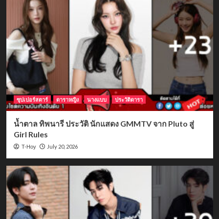
ซุปเปอร์สตาร์
ดาราหญิง
นางแบบ
ประวัติดารา
น้ำตาล ทิพนารี ประวัติ นักแสดง GMMTV จาก Pluto สู่
Girl Rules
July 20, 2026
T-Hoy