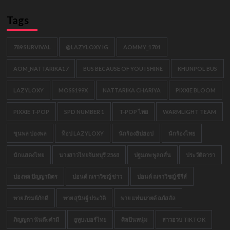
Tags
789 SURVIVAL
@LAZYLOXY IG
AOMMY_1701
AOM_NATTARIKA17
BUS BECAUSE OF YOU I SHINE
KHUNPOL BUS
LAZYLOXY
MOSS199X
NATTARIKA CHARIYA
PIXXIE BLOOM
PIXXIE T-POP
SPD NUMBER 1
T-POP ไทย
WARMLIGHT TEAM
ขุนพล ปองพล
ท็อป LAZYLOXY
นักร้องฮิปฮอป
นักร้องไทย
นักแสดงไทย
นางสาวไทยจันทบุรี 2568
ปฐมภพ พูลกลั่น
ประวัติดารา
ปองพล ปัญญามิตร
ปอนด์ ณราวิชญ์ ข่าว
ปอนด์ ณราวิชญ์ ซีรีส์
พาย ภิรมย์ภักดี
พาย สุนิษฐ์ ประวัติ
พาย แฟนมายด์ ลภัสลัล
ภิญญดา นันต๊ะคำมี
ยูทูบเบอร์ไทย
ศิลปินหนุ่ม
สาวอวบ TIKTOK