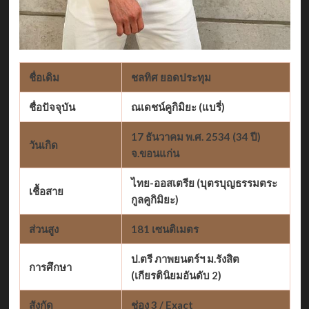
ชื่อเดิม
ชลทิศ ยอดประทุม
ชื่อปัจจุบัน
ณเดชน์คูกิมิยะ (แบรี่)
17 ธันวาคม พ.ศ. 2534 (34 ปี)
วันเกิด
จ.ขอนแก่น
ไทย-ออสเตรีย (บุตรบุญธรรมตระ
เชื้อสาย
กูลคูกิมิยะ)
ส่วนสูง
181 เซนติเมตร
ป.ตรี ภาพยนตร์ฯ ม.รังสิต
การศึกษา
(เกียรตินิยมอันดับ 2)
สังกัด
ช่อง 3 / Exact