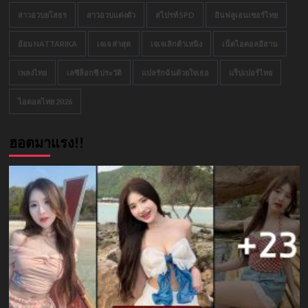
สาวอวบยโสธร
สาวอวบแต่งตัว
สไปรท์ SPD
อินฟลูเอนเซอร์ไทย
อ้อม NATTARIKA
เจเจ ล่าสุด
เจเจเลิกต้าเหนิง
เน็ตไอดอลอีสาน
เพลงไทย
เลซีล็อกซี ประวัติ
แปลรักฉันด้วยใจเธอ
แร็ปเปอร์ไทย
ไอดอลไทย 2026
ฮอตมาแรง!!