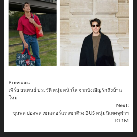
Post
Previous:
เพิร์ธ ธนพนธ์ ประวัติ หนุ่มหน้าใส จากบังเอิญรักถึงบ้าน
navigation
ใหม่
Next:
ขุนพล ปองพล เซนเตอร์แห่งชาติวง BUS หนุ่มนิเทศจุฬาฯ
IG 1M