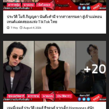
ดาราหญิง
นางแบบ
เน็ตไอดอล
ประวัติ โมจิ ภิญญดา นันต๊ะคำมี จากสาวธรรมดา สู่เจ้าแม่คอน
เทนต์แฝดสยองแห่ง TikTok ไทย
August 4, 2026
T-Hoy
ซุปเปอร์สตาร์
ดาราชาย
นายแบบ
ประวัติดารา
เจมมี่เจมส์ ประวัติ เจมส์ ธีรดนย์ จากเด็ก Hormones สู่นัก