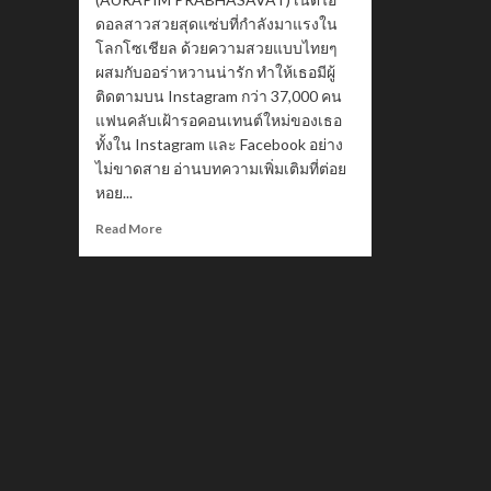
ดอลสาวสวยสุดแซ่บที่กำลังมาแรงใน
โลกโซเชียล ด้วยความสวยแบบไทยๆ
ผสมกับออร่าหวานน่ารัก ทำให้เธอมีผู้
ติดตามบน Instagram กว่า 37,000 คน
แฟนคลับเฝ้ารอคอนเทนต์ใหม่ของเธอ
ทั้งใน Instagram และ Facebook อย่าง
ไม่ขาดสาย อ่านบทความเพิ่มเติมที่ต่อย
หอย...
Read
Read More
more
about
Mimarpx
มิ้ม
อุร
พิมพ์
นางสาว
ไทย
จันทบุรี
2568
สาว
สวย