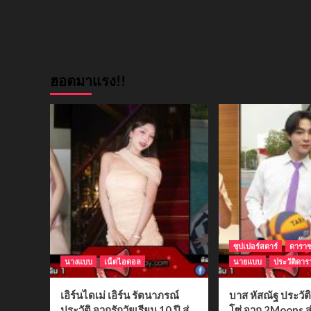
ฮอตมาแรง!!
ซุปเปอร์สตาร์
ดารา
นางแบบ
เน็ตไอดอล
นายแบบ
ประวัติดาร
เอิร์นไดเม่ เอิร์น รัตนาภรณ์
บาส หัสณัฐ ประวั
ประวัติ จากรักวัยเรียน 10 ปี สู่
โซ่ จาก 2Moons สู