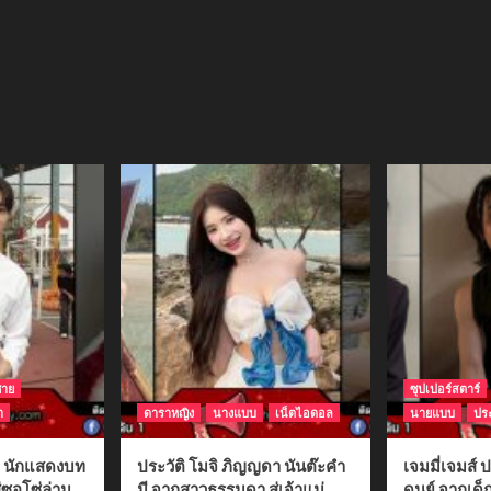
ชาย
ซุปเปอร์สตาร์
า
ดาราหญิง
นางแบบ
เน็ตไอดอล
นายแบบ
ประ
ติ นักแสดงบท
ประวัติ โมจิ ภิญญดา นันต๊ะคำ
เจมมี่เจมส์ ป
่ซอโซ่ล่าม
มี จากสาวธรรมดา สู่เจ้าแม่
ดนย์ จากเด็