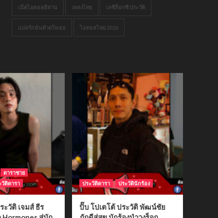
เน็ตไอดอลอีสาน
เพลงไทย
เลซีล็อกซี ประวัติ
แปลรักฉันด้วยใจเธอ
ไอดอลไทย 2026
ดาราชาย
วัติดารา
ประวัติดารา
ประวัตินักร้อง
ระวัติ เจมส์ ธีร
ปั๊บ โปเตโต้ ประวัติ พัฒน์ชัย
ก Hormones สู่นัก
ภักดีสู่สุข นักร้องนำวงร็อก