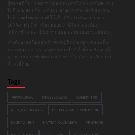
ผู้รับชมที่ชื่นชอบดารา/นักแสดงภายในประเทศไทย รวม
ไปถึงนายแบบซิกแพคแน่น นางแบบสาวเซ็กซี่ และรวม
ไปถึงเน็ตไอดอลงานดี โโนใจ ที่รับประกันความแซ่บ
100% การันตีจากทีมงานเลยว่า ผู้ติดตามจะต้อง
เพลิดเพลินและได้รับความสุขขณะรับชมอย่างแน่นอน
ทางทีมงานหวังเป็นอย่างยิ่งว่า ผู้ติดตามทุกๆ คน จะชื่น
ชอบรูปแบบการนำเสนอของเว็บไซต์ ทั้งนี้หากทีมงานผู้
ดูแลระบบกนะทำผิดพลาดประการใด ต้องขออภัยมา ณ
ที่แห่งนี้ด้วย
Tags
789 SURVIVAL
@LAZYLOXY IG
AOMMY_1701
AOM_NATTARIKA17
BUS BECAUSE OF YOU I SHINE
KHUNPOL BUS
NATTARIKA CHARIYA
PISKYHIGH