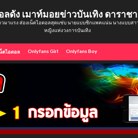
อลดัง เมาท์มอยข่าวบันเทิง ดาราช
าวมาแรง ส่องเน็ตไอดอลสุดแซ่บ นายแบบซิกแพคแน่น นางแบบสาวสว
หญิงแห่งวงการบันเทิง
Onlyfans Girl
Onlyfans Boy
น็ตไอดอล