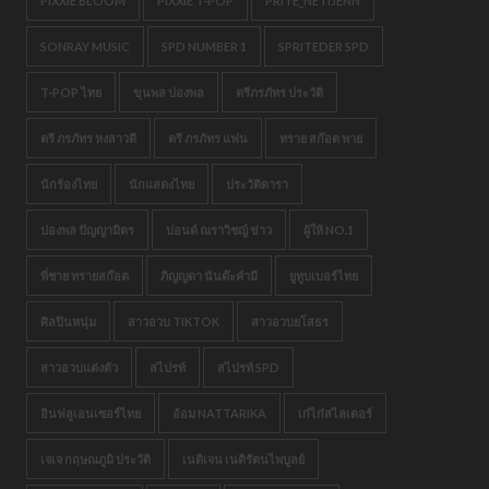
PIXXIE BLOOM
PIXXIE T-POP
PRITE_NETIJENN
SONRAY MUSIC
SPD NUMBER 1
SPRITEDER SPD
T-POP ไทย
ขุนพล ปองพล
ตรีภรภัทร ประวัติ
ตรี ภรภัทร หงสาวดี
ตรี ภรภัทร แฟน
ทราย สก๊อต พาย
นักร้องไทย
นักแสดงไทย
ประวัติดารา
ปองพล ปัญญามิตร
ปอนด์ ณราวิชญ์ ข่าว
ผู้ให้ NO.1
พี่ชาย ทรายสก๊อต
ภิญญดา นันต๊ะคำมี
ยูทูบเบอร์ไทย
ศิลปินหนุ่ม
สาวอวบ TIKTOK
สาวอวบยโสธร
สาวอวบแต่งตัว
สไปรท์
สไปรท์ SPD
อินฟลูเอนเซอร์ไทย
อ้อม NATTARIKA
เก๋ไก๋สไลเดอร์
เจเจ กฤษณภูมิ ประวัติ
เนติเจน เนติรัตนไพบูลย์