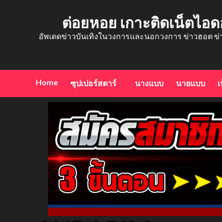
Skip
to
ต่อยหอย เกาะติดเน็ตไอด
content
อัพเดดข่าวบันเทิงในวงการและนอกวงการ ข่าวฮอต ข่
Home
ซุปเปอร์สตาร์
นางแบบ
นายแบบ
เ