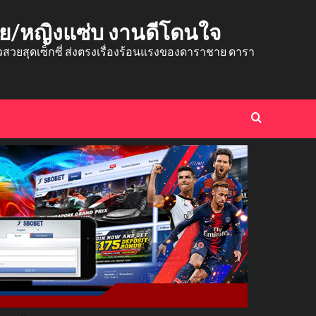
าย/หญิงแซ่บ งานดีโดนใจ
ยสุดเซ็กซี่ ส่งตรงเรื่องร้อนแรงของดาราชาย ดารา