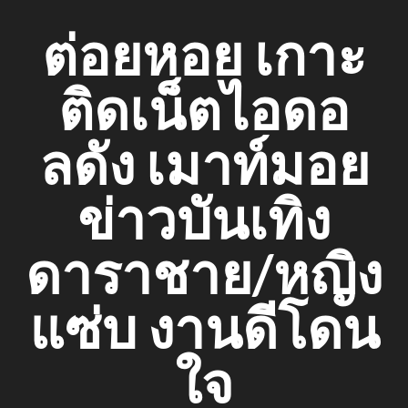
Skip
ต่อยหอย เกาะ
to
content
ติดเน็ตไอดอ
ลดัง เมาท์มอย
ข่าวบันเทิง
ดาราชาย/หญิง
แซ่บ งานดีโดน
ใจ