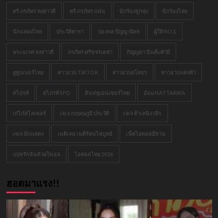
ตรี ภรภัทร หงสาวดี
ตรี ภรภัทร แฟน
นักร้องลูกทุ่ง
นักร้องไทย
นักแสดงไทย
ประวัติดารา
ปองพล ปัญญามิตร
ผู้ให้ NO.1
พระนเรศ หงสาวดี
ภรภัทร ศรีขจรเดชา
ภิญญดา นันต๊ะคำมี
ยูทูบเบอร์ไทย
สาวอวบ TIKTOK
สาวอวบยโสธร
สาวอวบแต่งตัว
สไปรท์
สไปรท์ SPD
อินฟลูเอนเซอร์ไทย
อ้อม NATTARIKA
เก๋ไก๋สไลเดอร์
เจเจ กฤษณภูมิ ประวัติ
เจเจ ต้าเหนิง เลิก
เจเจ นักแสดง
เนติเจน เนติรัตนไพบูลย์
เน็ตไอดอลอีสาน
แปลรักฉันด้วยใจเธอ
ไอดอลไทย 2026
ฮอตมาแรง!!