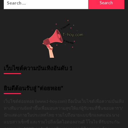
นางสาว
for:
ไทย
จันทบุรี
2568
สาว
สวย
มา
แรง
เว็บไซต์ความบันเทิงอันดับ 1
ยินดีต้อนรับสู่ "ต่อยหอย"
เว็บไซต์ต่อยหอย (www.t-hoy.com) ถือเป็นเว็บไซต์เพื่อความบันเทิง
ทางทีมงานจัดทำขึ้นเพื่อมอบความสุขให้แก่ผู้รับชมที่ชื่นชอบดารา/
นักแสดงภายในประเทศไทย รวมไปถึงนายแบบซิกแพคแน่น นาง
แบบสาวเซ็กซี่ และรวมไปถึงเน็ตไอดอลงานดี โโนใจ ที่รับประกัน