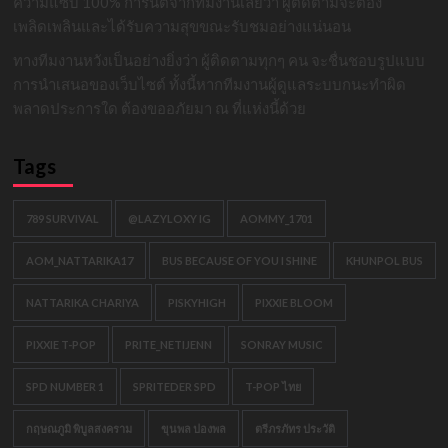
ความแซ่บ 100% การันตีจากทีมงานเลยว่า ผู้ติดตามจะต้อง
เพลิดเพลินและได้รับความสุขขณะรับชมอย่างแน่นอน
ทางทีมงานหวังเป็นอย่างยิ่งว่า ผู้ติดตามทุกๆ คน จะชื่นชอบรูปแบบ
การนำเสนอของเว็บไซต์ ทั้งนี้หากทีมงานผู้ดูแลระบบกนะทำผิด
พลาดประการใด ต้องขออภัยมา ณ ที่แห่งนี้ด้วย
Tags
789 SURVIVAL
@LAZYLOXY IG
AOMMY_1701
AOM_NATTARIKA17
BUS BECAUSE OF YOU I SHINE
KHUNPOL BUS
NATTARIKA CHARIYA
PISKYHIGH
PIXXIE BLOOM
PIXXIE T-POP
PRITE_NETIJENN
SONRAY MUSIC
SPD NUMBER 1
SPRITEDER SPD
T-POP ไทย
กฤษณภูมิ พิบูลสงคราม
ขุนพล ปองพล
ตรีภรภัทร ประวัติ