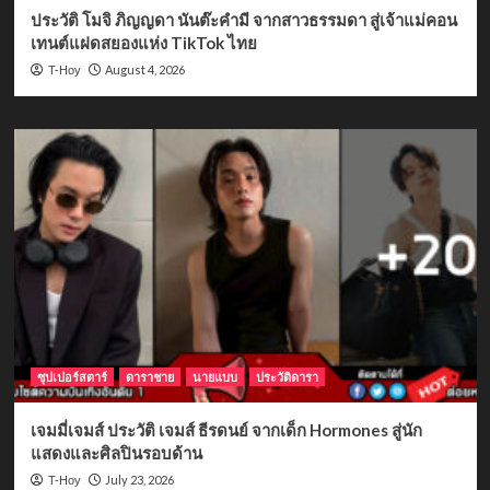
ประวัติ โมจิ ภิญญดา นันต๊ะคำมี จากสาวธรรมดา สู่เจ้าแม่คอน
เทนต์แฝดสยองแห่ง TikTok ไทย
August 4, 2026
T-Hoy
ซุปเปอร์สตาร์
ดาราชาย
นายแบบ
ประวัติดารา
เจมมี่เจมส์ ประวัติ เจมส์ ธีรดนย์ จากเด็ก Hormones สู่นัก
แสดงและศิลปินรอบด้าน
July 23, 2026
T-Hoy