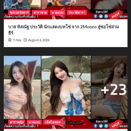
ซุปเปอร์สตาร์
ดาราชาย
นายแบบ
ประวัติดารา
บาส หัสณัฐ ประวัติ นักแสดงบทโซ่ จาก 2Moons สู่ซอโซ่ล่าม
ธีร์
August 6, 2026
T-Hoy
ดาราหญิง
นางแบบ
เน็ตไอดอล