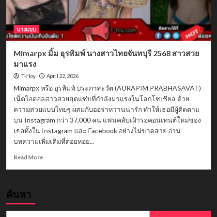
นางแบบ
Mimarpx มิ้ม อุรพิมพ์ นางสาวไทยจันทบุรี 2568 สาวสวย
มาแรง
April 22, 2026
T-Hoy
Mimarpx หรือ อุรพิมพ์ ประภาสะวัต (AURAPIM PRABHASAVAT)
เน็ตไอดอลสาวสวยสุดแซ่บที่กำลังมาแรงในโลกโซเชียล ด้วย
ความสวยแบบไทยๆ ผสมกับออร่าหวานน่ารัก ทำให้เธอมีผู้ติดตาม
บน Instagram กว่า 37,000 คน แฟนคลับเฝ้ารอคอนเทนต์ใหม่ของ
เธอทั้งใน Instagram และ Facebook อย่างไม่ขาดสาย อ่าน
บทความเพิ่มเติมที่ต่อยหอย...
Read
Read More
more
about
Mimarpx
ค้นหา
มิ้ม
อุร
พิมพ์
Search