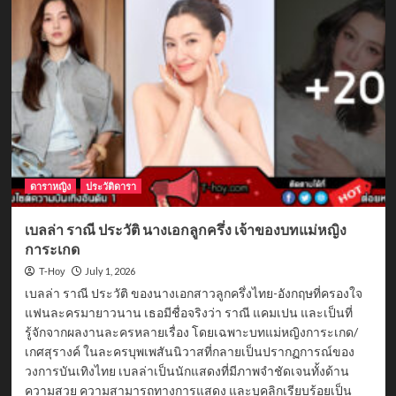
อร
จิรา
ประวัติ
นัก
แสดง
สาว
มาก
บทบาท
คุณ
แม่
สวย
แซ่บ
ดาราหญิง
ประวัติดารา
เบลล่า ราณี ประวัติ นางเอกลูกครึ่ง เจ้าของบทแม่หญิง
การะเกด
July 1, 2026
T-Hoy
เบลล่า ราณี ประวัติ ของนางเอกสาวลูกครึ่งไทย-อังกฤษที่ครองใจ
แฟนละครมายาวนาน เธอมีชื่อจริงว่า ราณี แคมเปน และเป็นที่
รู้จักจากผลงานละครหลายเรื่อง โดยเฉพาะบทแม่หญิงการะเกด/
เกศสุรางค์ ในละครบุพเพสันนิวาสที่กลายเป็นปรากฏการณ์ของ
วงการบันเทิงไทย เบลล่าเป็นนักแสดงที่มีภาพจำชัดเจนทั้งด้าน
ความสวย ความสามารถทางการแสดง และบุคลิกเรียบร้อยเป็น