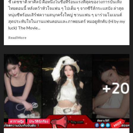
ซี เดชชาติ ทาศิลป์ คือหนึ่งในชื่อที่ร้อนแรงที่สุดของวงการบันเทิง
ไทยตอนนี้ หลังคว้าหัวใจแฟน ๆ ไปเต็ม ๆ จากซีรีส์กระแสปัง ล่าสุด
หนุ่มซีพร้อมเสิร์ฟความสนุกครั้งใหญ่ ชวนแฟน ๆ มาร่วมโมเมนต์
สุดประทับใจในงานแฟนคอนและภาพยนตร์ หมอดูทักคับ (Hi by my
luck) The Movie...
Read
Read More
more
about
ซี
เดช
ชาติ
ทา
ศิลป์
ฮอต
ไม่
หยุด
แฟน
คอน
ใหญ่
หมอดู
ทัก
ดาราหญิง
ประวัตินักร้อง
คับ
2026