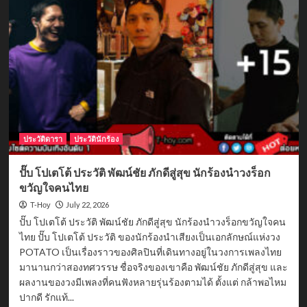
เจมส์
ประวัติ
เจมส์
ธีร
ดนย์
จาก
เด็ก
Hormones
สู่
นัก
แสดง
ประวัติดารา
ประวัตินักร้อง
และ
ศิลปิน
ปั๊บ โปเตโต้ ประวัติ พัฒน์ชัย ภักดีสู่สุข นักร้องนำวงร็อก
รอบ
ขวัญใจคนไทย
ด้าน
July 22, 2026
T-Hoy
ปั๊บ โปเตโต้ ประวัติ พัฒน์ชัย ภักดีสู่สุข นักร้องนำวงร็อกขวัญใจคน
ไทย ปั๊บ โปเตโต้ ประวัติ ของนักร้องนำเสียงเป็นเอกลักษณ์แห่งวง
POTATO เป็นเรื่องราวของศิลปินที่เดินทางอยู่ในวงการเพลงไทย
มานานกว่าสองทศวรรษ ชื่อจริงของเขาคือ พัฒน์ชัย ภักดีสู่สุข และ
ผลงานของวงมีเพลงที่คนฟังหลายรุ่นร้องตามได้ ตั้งแต่ กล้าพอไหม
ปากดี รักแท้...