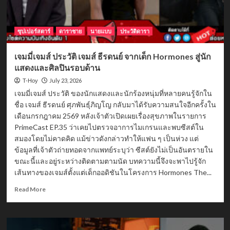
ซุปเปอร์สตาร์
ดาราชาย
นายแบบ
ประวัติดารา
เจมมี่เจมส์ ประวัติ เจมส์ ธีรดนย์ จากเด็ก Hormones สู่นัก
แสดงและศิลปินรอบด้าน
July 23, 2026
T-Hoy
เจมมี่เจมส์ ประวัติ ของนักแสดงและนักร้องหนุ่มที่หลายคนรู้จักใน
ชื่อ เจมส์ ธีรดนย์ ศุภพันธุ์ภิญโญ กลับมาได้รับความสนใจอีกครั้งใน
เดือนกรกฎาคม 2569 หลังเจ้าตัวเปิดเผยเรื่องสุขภาพในรายการ
PrimeCast EP.35 ว่าเคยไปตรวจอาการไมเกรนและพบซีสต์ใน
สมองโดยไม่คาดคิด แม้ข่าวดังกล่าวทำให้แฟน ๆ เป็นห่วง แต่
ข้อมูลที่เจ้าตัวถ่ายทอดจากแพทย์ระบุว่า ซีสต์ยังไม่เป็นอันตรายใน
ขณะนี้และอยู่ระหว่างติดตามตามนัด บทความนี้จึงจะพาไปรู้จัก
เส้นทางของเจมส์ตั้งแต่เด็กออดิชันในโครงการ Hormones The...
Read
Read More
more
about
เจม
มี่