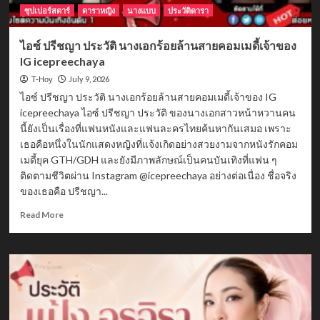
จันทบุรี
ซุปเปอร์สตาร์
ดาราหญิง
นางแบบ
ประวัติดารา
ไอซ์ ปรีชญา ประวัติ นางเอกร้อยล้านสายคอมเมดี้เจ้าของ
IG icepreechaya
July 9, 2026
T-Hoy
ไอซ์ ปรีชญา ประวัติ นางเอกร้อยล้านสายคอมเมดี้เจ้าของ IG
icepreechaya ไอซ์ ปรีชญา ประวัติ ของนางเอกสาวหน้าหวานคน
นี้ยังเป็นเรื่องที่แฟนหนังและแฟนละครไทยค้นหากันเสมอ เพราะ
เธอคือหนึ่งในนักแสดงหญิงที่แจ้งเกิดอย่างสวยงามจากหนังรักคอม
เมดี้ยุค GTH/GDH และยังมีภาพลักษณ์เป็นคนบันเทิงที่แฟน ๆ
ติดตามชีวิตผ่าน Instagram @icepreechaya อย่างต่อเนื่อง ชื่อจริง
ของเธอคือ ปรีชญา...
Read
Read More
more
about
ไอซ์
ปรีชญา
ประวัติ
นางเอก
ร้อย