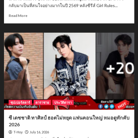
กลับมาเป็นที่สนใจอย่างมากในปี 2569 หลังซีรีส์ Girl Rules...
Read
Read More
more
about
น้ำตาล
ทิพ
นารี
ประวัติ
นัก
แสดง
GMMTV
จาก
Pluto
สู่
Girl
Rules
ซุปเปอร์สตาร์
ดาราชาย
ประวัติดารา
ซี เดชชาติ ทาศิลป์ ฮอตไม่หยุด แฟนคอนใหญ่ หมอดูทักคับ
2026
July 16, 2026
T-Hoy