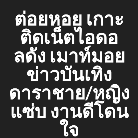
Skip
ต่อยหอย เกาะ
to
content
ติดเน็ตไอดอ
ลดัง เมาท์มอย
ข่าวบันเทิง
ดาราชาย/หญิง
แซ่บ งานดีโดน
ใจ