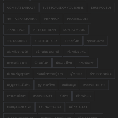
AOM_NATTARIKA17
BUS BECAUSE OF YOU I SHINE
KHUNPOL BUS
NATTARIKA CHARIYA
PISKYHIGH
PIXXIE BLOOM
PIXXIE T-POP
PRITE_NETIJENN
SONRAY MUSIC
SPD NUMBER 1
SPRITEDER SPD
T-POP ไทย
ขุนพล ปองพล
ตรีภรภัทร ประวัติ
ตรี ภรภัทร หงสาวดี
ตรี ภรภัทร แฟน
ทราย สก๊อต พาย
นักร้องไทย
นักแสดงไทย
ประวัติดารา
ปองพล ปัญญามิตร
ปอนด์ ณราวิชญ์ ข่าว
ผู้ให้ NO.1
พี่ชาย ทรายสก๊อต
ภิญญดา นันต๊ะคำมี
ยูทูบเบอร์ไทย
ศิลปินหนุ่ม
สาวอวบ TIKTOK
สาวอวบยโสธร
สาวอวบแต่งตัว
สไปรท์
สไปรท์ SPD
อินฟลูเอนเซอร์ไทย
อ้อม NATTARIKA
เก๋ไก๋สไลเดอร์