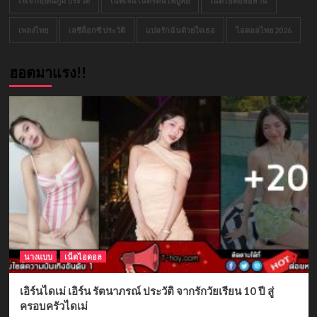
เจเจ กฤษณภูมิ ประวัติ
เนติเจน เนติรัตนไพบูลย์
เน็ตไอดอลอีสาน
เพลงไทย
เลซีล็อกซี ประวัติ
แปลรักฉันด้วยใจเธอ
ไอดอลไทย 2026
ฮอตมาแรง!!
นางแบบ
เน็ตไอดอล
เอิร์นไดเม่ เอิร์น รัตนาภรณ์ ประวัติ จากรักวัยเรียน 10 ปี สู่
ครอบครัวไดเม่