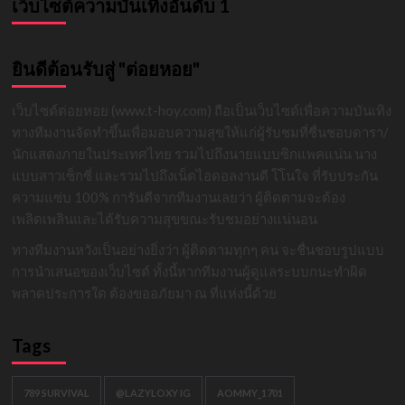
เว็บไซต์ความบันเทิงอันดับ 1
ยินดีต้อนรับสู่ "ต่อยหอย"
เว็บไซต์ต่อยหอย (www.t-hoy.com) ถือเป็นเว็บไซต์เพื่อความบันเทิง
ทางทีมงานจัดทำขึ้นเพื่อมอบความสุขให้แก่ผู้รับชมที่ชื่นชอบดารา/
นักแสดงภายในประเทศไทย รวมไปถึงนายแบบซิกแพคแน่น นาง
แบบสาวเซ็กซี่ และรวมไปถึงเน็ตไอดอลงานดี โโนใจ ที่รับประกัน
ความแซ่บ 100% การันตีจากทีมงานเลยว่า ผู้ติดตามจะต้อง
เพลิดเพลินและได้รับความสุขขณะรับชมอย่างแน่นอน
ทางทีมงานหวังเป็นอย่างยิ่งว่า ผู้ติดตามทุกๆ คน จะชื่นชอบรูปแบบ
การนำเสนอของเว็บไซต์ ทั้งนี้หากทีมงานผู้ดูแลระบบกนะทำผิด
พลาดประการใด ต้องขออภัยมา ณ ที่แห่งนี้ด้วย
Tags
789 SURVIVAL
@LAZYLOXY IG
AOMMY_1701