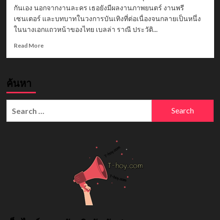
กันเอง นอกจากงานละคร เธอยังมีผลงานภาพยนตร์ งานพรี
เซนเตอร์ และบทบาทในวงการบันเทิงที่ต่อเนื่องจนกลายเป็นหนึ่ง
ในนางเอกแถวหน้าของไทย เบลล่า ราณี ประวัติ...
Read
Read More
more
about
เบล
ค้นหา
ล่า
ราณี
ประวัติ
Search
นางเอก
for:
ลูก
ครึ่ง
เจ้าของ
บท
แม่
หญิง
การะเกด