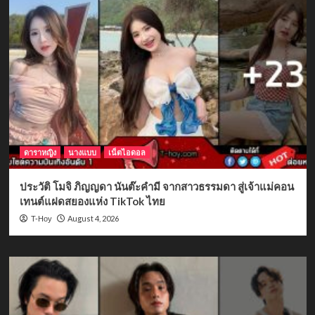
ดาราหญิง
นางแบบ
เน็ตไอดอล
ประวัติ โมจิ ภิญญดา นันต๊ะคำมี จากสาวธรรมดา สู่เจ้าแม่คอน
เทนต์แฝดสยองแห่ง TikTok ไทย
August 4, 2026
T-Hoy