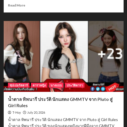
Read
Read More
more
about
ปั๊บ
โป
เต
โต้
ประวัติ
พัฒน์
ชัย
ภักดี
สู่
สุข
นัก
ร้อง
นำ
ซุปเปอร์สตาร์
ดาราหญิง
นางแบบ
ประวัติดารา
วง
ร็
น้ำตาล ทิพนารี ประวัติ นักแสดง GMMTV จาก Pluto สู่
อก
Girl Rules
ขวัญใจ
คน
July 20, 2026
T-Hoy
ไทย
น้ำตาล ทิพนารี ประวัติ นักแสดง GMMTV จาก Pluto สู่ Girl Rules
น้ำตาล ทิพนารี ประวัติ ของนักแสดงหญิงมากฝีมือจาก GMMTV