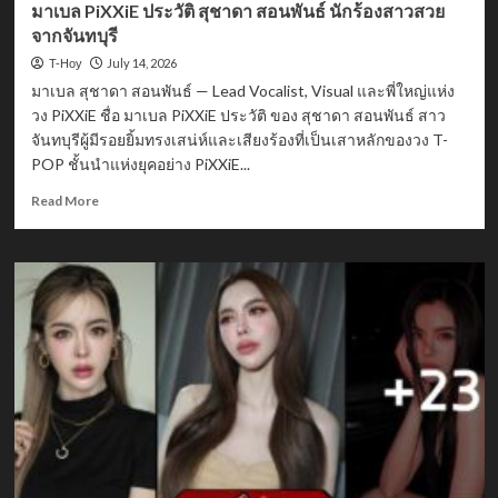
มาเบล PiXXiE ประวัติ สุชาดา สอนพันธ์ นักร้องสาวสวย
จากจันทบุรี
July 14, 2026
T-Hoy
มาเบล สุชาดา สอนพันธ์ — Lead Vocalist, Visual และพี่ใหญ่แห่ง
วง PiXXiE ชื่อ มาเบล PiXXiE ประวัติ ของ สุชาดา สอนพันธ์ สาว
จันทบุรีผู้มีรอยยิ้มทรงเสน่ห์และเสียงร้องที่เป็นเสาหลักของวง T-
POP ชั้นนำแห่งยุคอย่าง PiXXiE...
Read
Read More
more
about
มา
เบล
PiXXiE
ประวัติ
สุชาดา
สอน
พันธ์
นัก
ร้อง
สาว
สวย
จาก