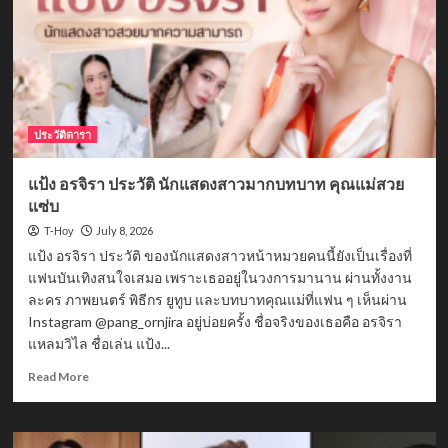
ล้าน
สาย
คอม
เม
ดี้
เจ้าของ
IG
icepreechaya
ประวัติดารา
แป้ง อรจิรา ประวัติ นักแสดงสาวมากบทบาท คุณแม่สวย
แซ่บ
July 8, 2026
T-Hoy
แป้ง อรจิรา ประวัติ ของนักแสดงสาวหน้าหมวยคนนี้ยังเป็นเรื่องที่
แฟนบันเทิงสนใจเสมอ เพราะเธออยู่ในวงการมานาน ผ่านทั้งงาน
ละคร ภาพยนตร์ พิธีกร ยูทูบ และบทบาทคุณแม่ที่แฟน ๆ เห็นผ่าน
Instagram @pang_ornjira อยู่บ่อยครั้ง ชื่อจริงของเธอคือ อรจิรา
แหลมวิไล ชื่อเล่น แป้ง...
Read
Read More
more
about
แป้ง