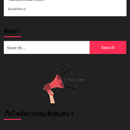
Read
Read More
more
about
busabankk
ค้นหา
วาร์
ป
สาว
Search
เซ็กซี่
for:
ดาว
เด่น
tiktok
ร้อน
แรง
น่า
จับตา
มอง
เว็บไซต์ความบันเทิงอันดับ 1