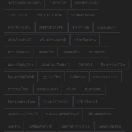
NATTARIKA CHARIYA
PISKYHIGH
PIXXIE BLOOM
PIXXIE T-POP
PRITE_NETIJENN
SONRAY MUSIC
SPD NUMBER 1
SPRITEDER SPD
T-POP ไทย
ขุนพล ปองพล
ตรีภรภัทร ประวัติ
ตรี ภรภัทร หงสาวดี
ตรี ภรภัทร แฟน
ทราย สก๊อต พาย
นักร้องไทย
นักแสดงไทย
ประวัติดารา
ปองพล ปัญญามิตร
ปอนด์ ณราวิชญ์ ข่าว
ผู้ให้ NO.1
พี่ชาย ทรายสก๊อต
ภิญญดา นันต๊ะคำมี
ยูทูบเบอร์ไทย
ศิลปินหนุ่ม
สาวอวบ TIKTOK
สาวอวบยโสธร
สาวอวบแต่งตัว
สไปรท์
สไปรท์ SPD
อินฟลูเอนเซอร์ไทย
อ้อม NATTARIKA
เก๋ไก๋สไลเดอร์
เจเจ กฤษณภูมิ ประวัติ
เนติเจน เนติรัตนไพบูลย์
เน็ตไอดอลอีสาน
เพลงไทย
เลซีล็อกซี ประวัติ
แปลรักฉันด้วยใจเธอ
ไอดอลไทย 2026