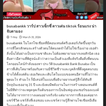
เน็ตไอดอล
busabankk วาร์ป สาวเซ็กซี่ ดาวเด่น tiktok ร้อนแรง น่า
จับตามอง
March 31, 2026
T-Hoy
busabankk ในโลกโซเชียลที่มีคอนเทนต์ครีเอเตอร์เกิดขึ้นทุกวัน
การที่ใครสักคนจะสร้างตัวตนให้คนจดจำได้ไม่ใช่เรื่องง่าย เธอทำ
สิ่งนั้นได้อย่างเป็นธรรมชาติและไม่ต้องพยายามมากเลยสักนิด เธอ
คือสาวอีสานที่พิสูจน์แล้วว่าความเป็นตัวเองที่แท้จริงคือสิ่งที่คนบน
โลกออนไลน์กำลังมองหา ประวัติ busabankk Bank Busaba เป็น
สาวที่เติบโตมาพร้อมกับความมีชีวิตชีวาและบุคลิกที่ดึงดูดคนรอบ
ข้างได้ตั้งแต่ต้น เธอเกิดและเติบโตในแบบของคนอีสานที่ไม่ว่าจะ
พูดอะไร ทำอะไร ก็มีเสน่ห์ในแบบที่อธิบายยากแต่รู้สึกได้ทันที
ปัจจุบันเธออายุ 31 ปี และยังคงมีพลังงานในการสร้างคอนเทนต์ที่
ไม่มีทีท่าว่าจะหยุดจุดเริ่มต้นของการเป็นอินฟลูเอนเซอร์ของแบงค์
ไม่ได้มาจากการวางแผนอย่างจริงจัง แต่มาจากการที่เธอแค่อยาก
แชร์ชีวิต แชร์สิ่งที่เธอชอบ และแชร์ความรู้สึกผ่านโซเชียลมีเดีย
ในแบบที่เป็นตัวเอง...