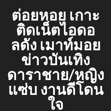
Skip
ต่อยหอย เกาะ
to
content
ติดเน็ตไอดอ
ลดัง เมาท์มอย
ข่าวบันเทิง
ดาราชาย/หญิง
แซ่บ งานดีโดน
ใจ