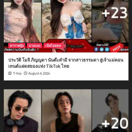
ดาราหญิง
นางแบบ
เน็ตไอดอล
ประวัติ โมจิ ภิญญดา นันต๊ะคำมี จากสาวธรรมดา สู่เจ้าแม่คอน
เทนต์แฝดสยองแห่ง TikTok ไทย
August 4, 2026
T-Hoy