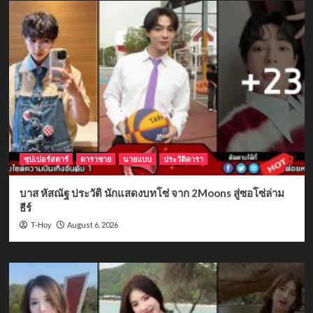
ซุปเปอร์สตาร์
ดาราชาย
นายแบบ
ประวัติดารา
บาส หัสณัฐ ประวัติ นักแสดงบทโซ่ จาก 2Moons สู่ซอโซ่ล่าม
ธีร์
August 6, 2026
T-Hoy