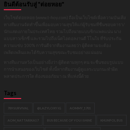
ยินดีต้อนรับสู่ "ต่อยหอย"
เว็บไซต์ต่อยหอย (www.t-hoy.com) ถือเป็นเว็บไซต์เพื่อความบันเทิง
ทางทีมงานจัดทำขึ้นเพื่อมอบความสุขให้แก่ผู้รับชมที่ชื่นชอบดารา/
นักแสดงภายในประเทศไทย รวมไปถึงนายแบบซิกแพคแน่น นาง
แบบสาวเซ็กซี่ และรวมไปถึงเน็ตไอดอลงานดี โโนใจ ที่รับประกัน
ความแซ่บ 100% การันตีจากทีมงานเลยว่า ผู้ติดตามจะต้อง
เพลิดเพลินและได้รับความสุขขณะรับชมอย่างแน่นอน
ทางทีมงานหวังเป็นอย่างยิ่งว่า ผู้ติดตามทุกๆ คน จะชื่นชอบรูปแบบ
การนำเสนอของเว็บไซต์ ทั้งนี้หากทีมงานผู้ดูแลระบบกนะทำผิด
พลาดประการใด ต้องขออภัยมา ณ ที่แห่งนี้ด้วย
Tags
789 SURVIVAL
@LAZYLOXY IG
AOMMY_1701
AOM_NATTARIKA17
BUS BECAUSE OF YOU I SHINE
KHUNPOL BUS