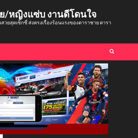
าย/หญิงแซ่บ งานดีโดนใจ
ยสุดเซ็กซี่ ส่งตรงเรื่องร้อนแรงของดาราชาย ดารา