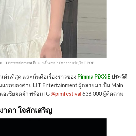
ก LIT Entertainment ที่กลายเป็น Main Dancer ขวัญใจ T-POP
ด่นที่สุด และนั่นคือเรื่องราวของ
Pimma
PiXXiE
ประวัติ
คนแรกของค่าย LIT Entertainment ผู้กลายมาเป็น Main
วเอเชียจดจำ พร้อม IG
@pimfestival
638,000 ผู้ติดตาม
์มาดา ใจสักเสริญ