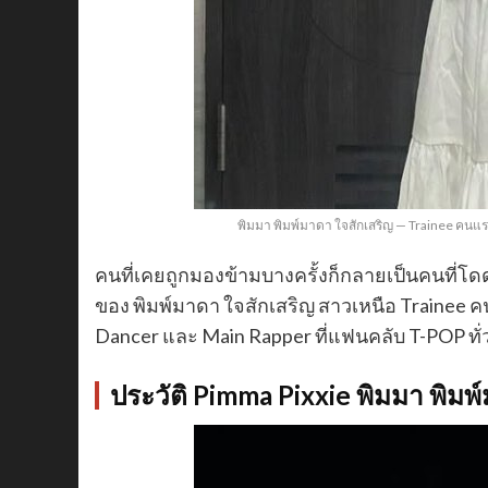
พิมมา พิมพ์มาดา ใจสักเสริญ — Trainee คนแร
คนที่เคยถูกมองข้ามบางครั้งก็กลายเป็นคนที่โดดเ
ของ พิมพ์มาดา ใจสักเสริญ สาวเหนือ Trainee 
Dancer และ Main Rapper ที่แฟนคลับ T-POP ทั่
ประวัติ Pimma Pixxie พิมมา พิมพ