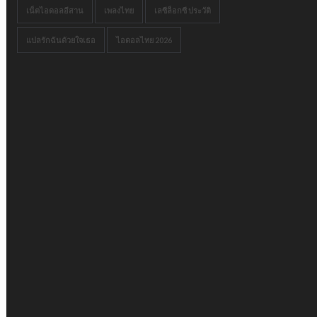
เน็ตไอดอลอีสาน
เพลงไทย
เลซีล็อกซี ประวัติ
แปลรักฉันด้วยใจเธอ
ไอดอลไทย 2026