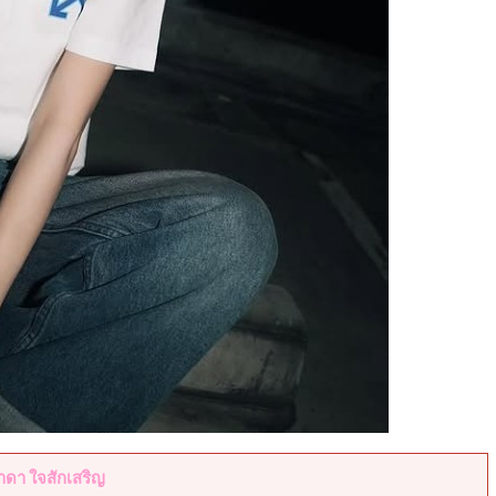
าดา ใจสักเสริญ