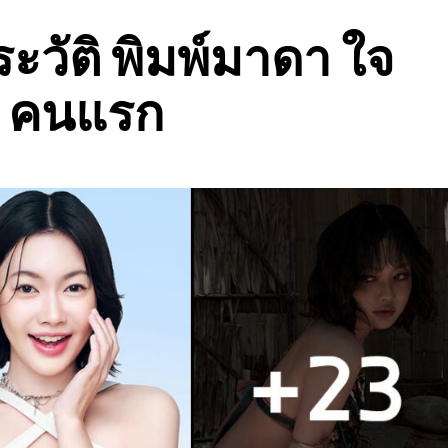
ะวัติ พิมพ์มาดา ใจ
e คนแรก