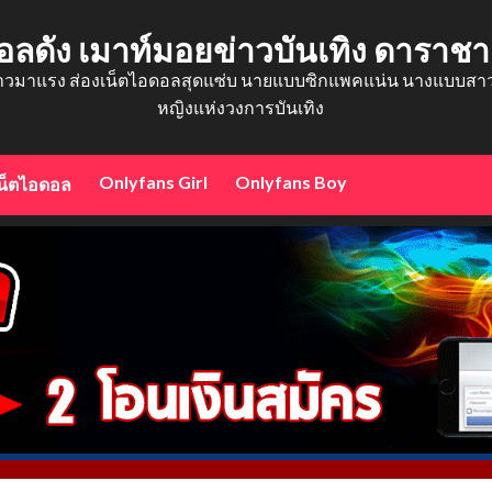
อลดัง เมาท์มอยข่าวบันเทิง ดาราช
าวมาแรง ส่องเน็ตไอดอลสุดแซ่บ นายแบบซิกแพคแน่น นางแบบสาวสว
หญิงแห่งวงการบันเทิง
Onlyfans Girl
Onlyfans Boy
น็ตไอดอล