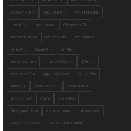
PIXXIE BLOOM
PIXXIE T-POP
PRITE_NETIJENN
SONRAY MUSIC
SPD NUMBER 1
SPRITEDER SPD
T-POP ไทย
ขุนพล ปองพล
ตรีภรภัทร ประวัติ
ตรี ภรภัทร หงสาวดี
ตรี ภรภัทร แฟน
ทราย สก๊อต พาย
นักร้องไทย
นักแสดงไทย
ประวัติดารา
ปองพล ปัญญามิตร
ปอนด์ ณราวิชญ์ ข่าว
ผู้ให้ NO.1
พี่ชาย ทรายสก๊อต
ภิญญดา นันต๊ะคำมี
ยูทูบเบอร์ไทย
ศิลปินหนุ่ม
สาวอวบ TIKTOK
สาวอวบยโสธร
สาวอวบแต่งตัว
สไปรท์
สไปรท์ SPD
อินฟลูเอนเซอร์ไทย
อ้อม NATTARIKA
เก๋ไก๋สไลเดอร์
เจเจ กฤษณภูมิ ประวัติ
เนติเจน เนติรัตนไพบูลย์