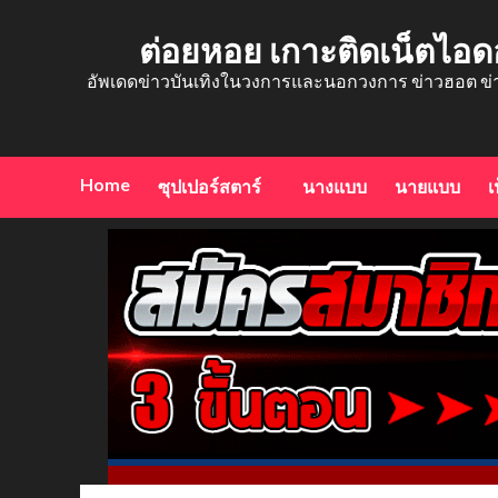
Skip
to
ต่อยหอย เกาะติดเน็ตไอด
content
อัพเดดข่าวบันเทิงในวงการและนอกวงการ ข่าวฮอต ข่
Home
ซุปเปอร์สตาร์
นางแบบ
นายแบบ
เ