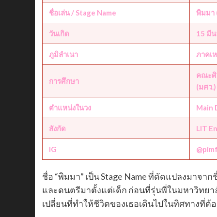
ชื่อเล่น / Stage Name
พิมมา
วันเกิด
15 มีน
ภูมิลำเนา
ภาคเห
คณะศิ
การศึกษา
(มศว.)
ตำแหน่งในวง
Main 
สังกัด
LIT E
IG
@pimf
ชื่อ “พิมมา” เป็น Stage Name ที่ดัดแปลงมาจาก
และดนตรีมาตั้งแต่เด็ก ก่อนที่รุ่นพี่ในมหาวิทยา
เปลี่ยนที่ทำให้ชีวิตของเธอเดินไปในทิศทางที่ต้