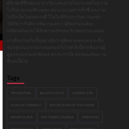
ผู้รับชมที่ชื่นชอบดารา/นักแสดงภายในประเทศไทย รวม
ไปถึงนายแบบซิกแพคแน่น นางแบบสาวเซ็กซี่ และรวม
ไปถึงเน็ตไอดอลงานดี โโนใจ ที่รับประกันความแซ่บ
100% การันตีจากทีมงานเลยว่า ผู้ติดตามจะต้อง
เพลิดเพลินและได้รับความสุขขณะรับชมอย่างแน่นอน
ทางทีมงานหวังเป็นอย่างยิ่งว่า ผู้ติดตามทุกๆ คน จะชื่น
ชอบรูปแบบการนำเสนอของเว็บไซต์ ทั้งนี้หากทีมงานผู้
ดูแลระบบกนะทำผิดพลาดประการใด ต้องขออภัยมา ณ
ที่แห่งนี้ด้วย
Tags
789 SURVIVAL
@LAZYLOXY IG
AOMMY_1701
AOM_NATTARIKA17
BUS BECAUSE OF YOU I SHINE
KHUNPOL BUS
NATTARIKA CHARIYA
PISKYHIGH