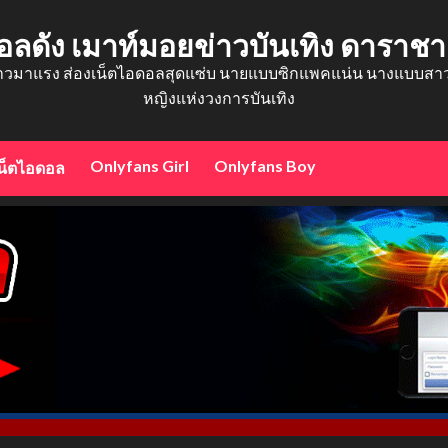
อลดัง เมาท์มอยข่าวบันเทิง ดาราช
าวมาแรง ส่องเน็ตไอดอลสุดแซ่บ นายแบบซิกแพคแน่น นางแบบสาวสว
หญิงแห่งวงการบันเทิง
Onlyfans Girl
Onlyfans Boy
น็ตไอดอล