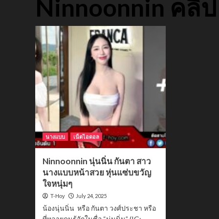
Ninnoonnin คลิป
นางแบบ
เน็ตไอดอล
Ninnoonnin นุ่นนิ่น กันตา สาว
นางแบบหน้าสวย หุ่นแซ่บขวัญ
ใจหนุ่มๆ
July 24, 2025
T-Hoy
น้องนุ่นนิ่น หรือ กันตา วงศ์ประชา หรือ
ที่หลายคนรู้จักในชื่อ “นุ่นนิ่น” (IG: