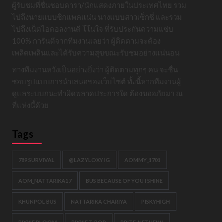
ผู้รับชมที่ชื่นชอบดารา/นักแสดงภายในประเทศไทย รวม
ไปถึงนายแบบซิกแพคแน่น นางแบบสาวเซ็กซี่ และรวม
ไปถึงเน็ตไอดอลงานดี โโนใจ ที่รับประกันความแซ่บ
100% การันตีจากทีมงานเลยว่า ผู้ติดตามจะต้อง
เพลิดเพลินและได้รับความสุขขณะรับชมอย่างแน่นอน
ทางทีมงานหวังเป็นอย่างยิ่งว่า ผู้ติดตามทุกๆ คน จะชื่น
ชอบรูปแบบการนำเสนอของเว็บไซต์ ทั้งนี้หากทีมงานผู้
ดูแลระบบกนะทำผิดพลาดประการใด ต้องขออภัยมา ณ
ที่แห่งนี้ด้วย
Tags
789 SURVIVAL
@LAZYLOXY IG
AOMMY_1701
AOM_NATTARIKA17
BUS BECAUSE OF YOU I SHINE
KHUNPOL BUS
NATTARIKA CHARIYA
PISKYHIGH