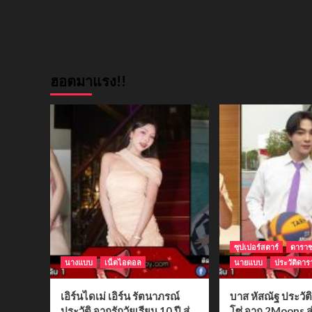
ฮอตมาแรง!!
ซุปเปอร์สตาร์
ดารา
นางแบบ
เน็ตไอดอล
นายแบบ
ประวัติดาร
เอิร์นไดเม่ เอิร์น รัตนาภรณ์
บาส หัสณัฐ ประวั
ประวัติ จากรักวัยเรียน 10 ปี สู่
โซ่ จาก 2Moons สู