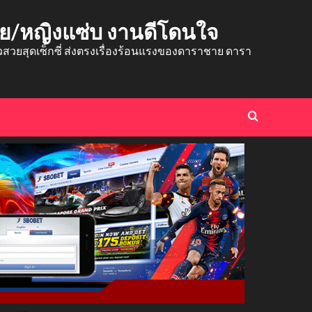
าย/หญิงแซ่บ งานดีโดนใจ
ยสุดเซ็กซี่ ส่งตรงเรื่องร้อนแรงของดาราชาย ดารา