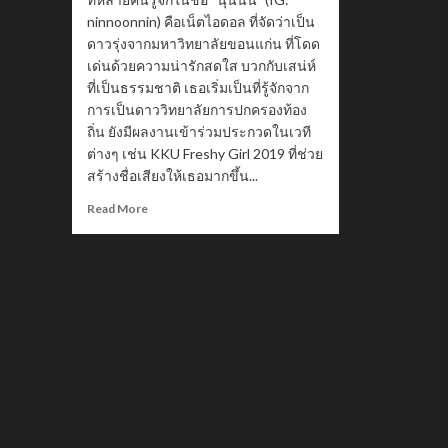
ninnoonnin) คือเน็ตไอดอล ที่จัดว่าเป็น
ดาวรุ่งจากมหาวิทยาลัยขอนแก่น ที่โดด
เด่นด้วยความน่ารักสดใส บวกกับเสน่ห์
ที่เป็นธรรมชาติ เธอเริ่มเป็นที่รู้จักจาก
การเป็นดาววิทยาลัยการปกครองท้อง
ถิ่น ยังมีผลงานเข้าร่วมประกวดในเวที
ต่างๆ เช่น KKU Freshy Girl 2019 ที่ช่วย
สร้างชื่อเสียงให้เธอมากขึ้น...
Read
Read More
more
about
Ninnoonnin
นุ่น
นิ่น
กัน
ตา
สาว
นาง
แบบ
หน้า
สวย