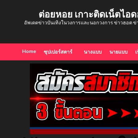
Skip
to
ต่อยหอย เกาะติดเน็ตไอด
content
อัพเดดข่าวบันเทิงในวงการและนอกวงการ ข่าวฮอต ข่
Home
ซุปเปอร์สตาร์
นางแบบ
นายแบบ
เ