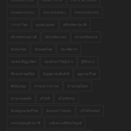
PIXXIE BLOOM
PIXXIE T-POP
PRITE_NETIJENN
SONRAY MUSIC
SPD NUMBER 1
SPRITEDER SPD
T-POP ไทย
ขุนพล ปองพล
ตรีภรภัทร ประวัติ
ตรี ภรภัทร หงสาวดี
ตรี ภรภัทร แฟน
ทราย สก๊อต พาย
นักร้องไทย
นักแสดงไทย
ประวัติดารา
ปองพล ปัญญามิตร
ปอนด์ ณราวิชญ์ ข่าว
ผู้ให้ NO.1
พี่ชาย ทรายสก๊อต
ภิญญดา นันต๊ะคำมี
ยูทูบเบอร์ไทย
ศิลปินหนุ่ม
สาวอวบ TIKTOK
สาวอวบยโสธร
สาวอวบแต่งตัว
สไปรท์
สไปรท์ SPD
อินฟลูเอนเซอร์ไทย
อ้อม NATTARIKA
เก๋ไก๋สไลเดอร์
เจเจ กฤษณภูมิ ประวัติ
เนติเจน เนติรัตนไพบูลย์