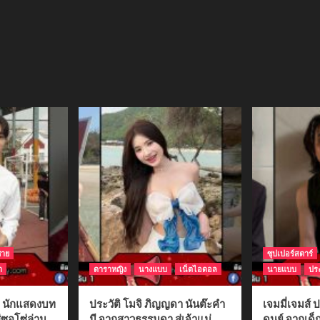
ชาย
ซุปเปอร์สตาร์
า
ดาราหญิง
นางแบบ
เน็ตไอดอล
นายแบบ
ประ
ติ นักแสดงบท
ประวัติ โมจิ ภิญญดา นันต๊ะคำ
เจมมี่เจมส์ ป
่ซอโซ่ล่าม
มี จากสาวธรรมดา สู่เจ้าแม่
ดนย์ จากเด็