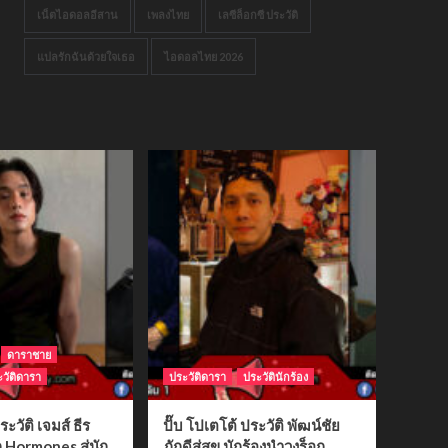
เน็ตไอดอลอีสาน
เพลงไทย
เลซีล็อกซี ประวัติ
แปลรักฉันด้วยใจเธอ
ไอดอลไทย 2026
ดาราชาย
วัติดารา
ประวัติดารา
ประวัตินักร้อง
ระวัติ เจมส์ ธีร
ปั๊บ โปเตโต้ ประวัติ พัฒน์ชัย
ก Hormones สู่นัก
ภักดีสู่สุข นักร้องนำวงร็อก