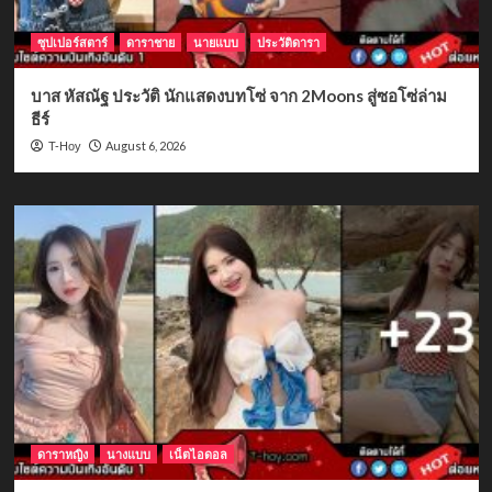
ซุปเปอร์สตาร์
ดาราชาย
นายแบบ
ประวัติดารา
บาส หัสณัฐ ประวัติ นักแสดงบทโซ่ จาก 2Moons สู่ซอโซ่ล่าม
ธีร์
August 6, 2026
T-Hoy
ดาราหญิง
นางแบบ
เน็ตไอดอล