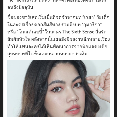
จนถึงปัจจุบัน
ชื่อของชาร์เลทเริ่มเป็นที่จดจำจากบท “เรยา” วัยเด็ก
ในละครเรื่อง ดอกส้มสีทอง รวมถึงบท “กุมาริกา”
หรือ “โกลเด้นเบบี๋” ในละคร The Sixth Sense สื่อรัก
สัมผัสหัวใจ หลังจากนั้นเธอยังมีผลงานอีกหลายเรื่อง
ทำให้แฟนละครได้เห็นพัฒนาการจากนักแสดงเด็ก
สู่บทบาทที่โตขึ้นและหลากหลายกว่าเดิม