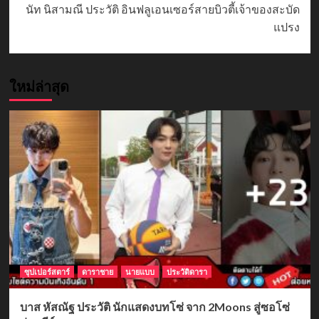
นัท นิสามณี ประวัติ อินฟลูเอนเซอร์สายบิวตี้เจ้าของสะบัด
แปรง
ใหม่ล่าสุด
ซุปเปอร์สตาร์
ดาราชาย
นายแบบ
ประวัติดารา
บาส หัสณัฐ ประวัติ นักแสดงบทโซ่ จาก 2Moons สู่ซอโซ่