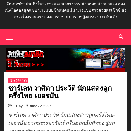
อัพเดดข่าวบันเทิงในวงการและนอกวงการ ข่าวฮอต ข่าวมาแรง ส่อง
เน็ตไอดอลสุดแซ่บ นายแบบซิกแพคแน่น นางแบบสาวสวยสุดเซ็กซี่ ส่ง
ตรงเรื่องร้อนแรงของดาราชาย ดาราหญิงแห่งวงการบันเทิง
Primary
Menu
ประวัติดารา
ชาร์เลท วาศิตา ประวัติ นักแสดงลูก
ครึ่งไทย-เยอรมัน
T-Hoy
June 22, 2026
ชาร์เลท วาศิตา ประวัติ นักแสดงสาวลูกครึ่งไทย-
เยอรมัน จากบทเรยาวัยเด็กในดอกส้มสีทอง สู่ผล
งานช่องวันและบางกอกคณิกา พร้อมช่องทาง