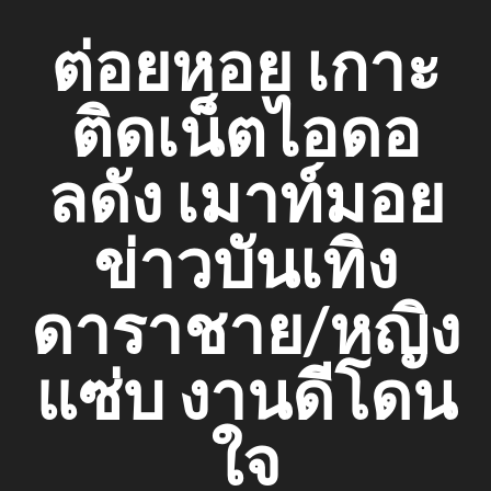
Skip
ต่อยหอย เกาะ
to
content
ติดเน็ตไอดอ
ลดัง เมาท์มอย
ข่าวบันเทิง
ดาราชาย/หญิง
แซ่บ งานดีโดน
ใจ