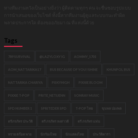
ทางทีมงานหวังเป็นอย่างยิ่งว่า ผู้ติดตามทุกๆ คน จะชื่นชอบรูปแบบ
การนำเสนอของเว็บไซต์ ทั้งนี้หากทีมงานผู้ดูแลระบบกนะทำผิด
พลาดประการใด ต้องขออภัยมา ณ ที่แห่งนี้ด้วย
Tags
789 SURVIVAL
@LAZYLOXY IG
AOMMY_1701
AOM_NATTARIKA17
BUS BECAUSE OF YOU I SHINE
KHUNPOL BUS
NATTARIKA CHARIYA
PISKYHIGH
PIXXIE BLOOM
PIXXIE T-POP
PRITE_NETIJENN
SONRAY MUSIC
SPD NUMBER 1
SPRITEDER SPD
T-POP ไทย
ขุนพล ปองพล
ตรีภรภัทร ประวัติ
ตรี ภรภัทร หงสาวดี
ตรี ภรภัทร แฟน
ทราย สก๊อต พาย
นักร้องไทย
นักแสดงไทย
ประวัติดารา