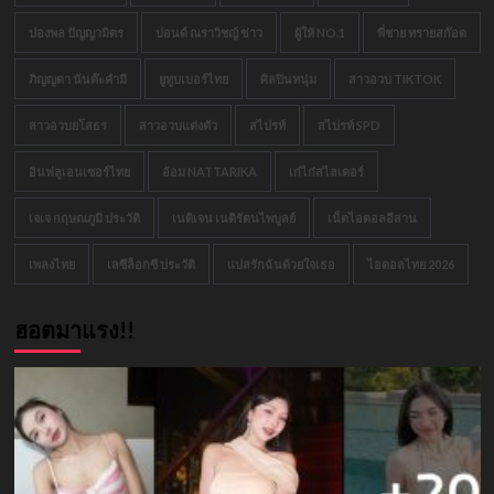
ปองพล ปัญญามิตร
ปอนด์ ณราวิชญ์ ข่าว
ผู้ให้ NO.1
พี่ชาย ทรายสก๊อต
ภิญญดา นันต๊ะคำมี
ยูทูบเบอร์ไทย
ศิลปินหนุ่ม
สาวอวบ TIKTOK
สาวอวบยโสธร
สาวอวบแต่งตัว
สไปรท์
สไปรท์ SPD
อินฟลูเอนเซอร์ไทย
อ้อม NATTARIKA
เก๋ไก๋สไลเดอร์
เจเจ กฤษณภูมิ ประวัติ
เนติเจน เนติรัตนไพบูลย์
เน็ตไอดอลอีสาน
เพลงไทย
เลซีล็อกซี ประวัติ
แปลรักฉันด้วยใจเธอ
ไอดอลไทย 2026
ฮอตมาแรง!!