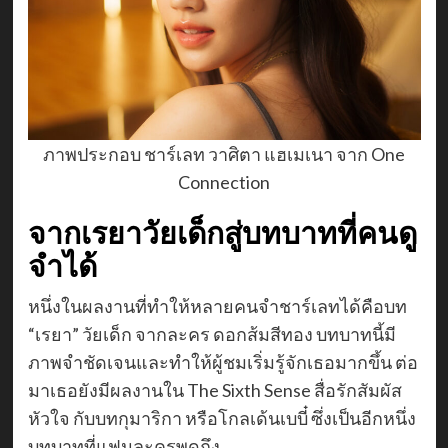
ภาพประกอบ ชาร์เลท วาศิตา แฮเมเนา จาก One
Connection
จากเรยาวัยเด็กสู่บทบาทที่คนดู
จำได้
หนึ่งในผลงานที่ทำให้หลายคนจำชาร์เลทได้คือบท
“เรยา” วัยเด็ก จากละคร ดอกส้มสีทอง บทบาทนี้มี
ภาพจำชัดเจนและทำให้ผู้ชมเริ่มรู้จักเธอมากขึ้น ต่อ
มาเธอยังมีผลงานใน The Sixth Sense สื่อรักสัมผัส
หัวใจ กับบทกุมาริกา หรือโกลเด้นเบบี๋ ซึ่งเป็นอีกหนึ่ง
บทบาทที่แฟนละครพูดถึง