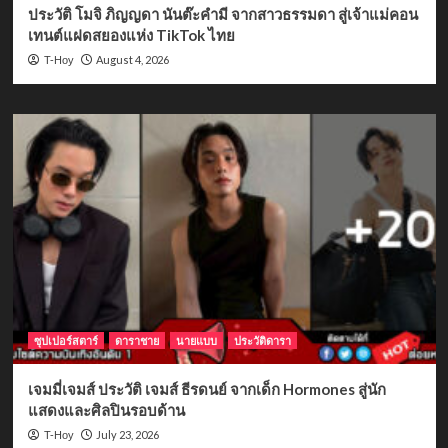
ประวัติ โมจิ ภิญญดา นันต๊ะคำมี จากสาวธรรมดา สู่เจ้าแม่คอน
เทนต์แฝดสยองแห่ง TikTok ไทย
August 4, 2026
T-Hoy
ซุปเปอร์สตาร์
ดาราชาย
นายแบบ
ประวัติดารา
เจมมี่เจมส์ ประวัติ เจมส์ ธีรดนย์ จากเด็ก Hormones สู่นัก
แสดงและศิลปินรอบด้าน
July 23, 2026
T-Hoy