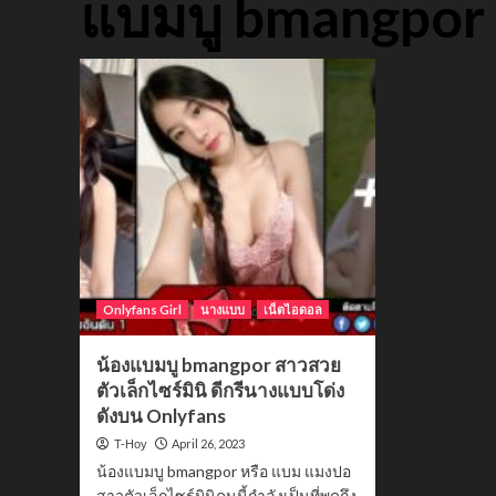
แบมบู bmangpor
Onlyfans Girl
นางแบบ
เน็ตไอดอล
น้องแบมบู bmangpor สาวสวย
ตัวเล็กไซร์มินิ ดีกรีนางแบบโด่ง
ดังบน Onlyfans
April 26, 2023
T-Hoy
น้องแบมบู bmangpor หรือ แบม แมงปอ
สาวตัวเล็กไซร์มินิคนนี้กำลังเป็นที่พูดถึง