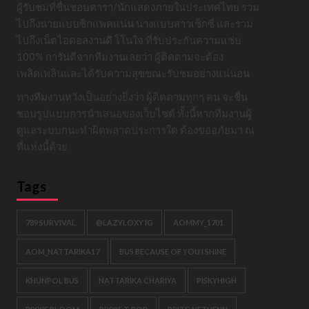
ผู้รับชมที่ชื่นชอบดารา/นักแสดงภายในประเทศไทย รวม
ไปถึงนายแบบซิกแพคแน่น นางแบบสาวเซ็กซี่ และรวม
ไปถึงเน็ตไอดอลงานดี โโนใจ ที่รับประกันความแซ่บ
100% การันตีจากทีมงานเลยว่า ผู้ติดตามจะต้อง
เพลิดเพลินและได้รับความสุขขณะรับชมอย่างแน่นอน
ทางทีมงานหวังเป็นอย่างยิ่งว่า ผู้ติดตามทุกๆ คน จะชื่น
ชอบรูปแบบการนำเสนอของเว็บไซต์ ทั้งนี้หากทีมงานผู้
ดูแลระบบกนะทำผิดพลาดประการใด ต้องขออภัยมา ณ
ที่แห่งนี้ด้วย
Tags
789 SURVIVAL
@LAZYLOXY IG
AOMMY_1701
AOM_NATTARIKA17
BUS BECAUSE OF YOU I SHINE
KHUNPOL BUS
NATTARIKA CHARIYA
PISKYHIGH