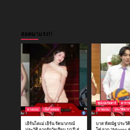
ฮอตมาแรง!!
ซุปเปอร์สตาร์
ดารา
นางแบบ
เน็ตไอดอล
นายแบบ
ประวัติดาร
เอิร์นไดเม่ เอิร์น รัตนาภรณ์
บาส หัสณัฐ ประวั
ประวัติ จากรักวัยเรียน 10 ปี สู่
โซ่ จาก 2Moons สู