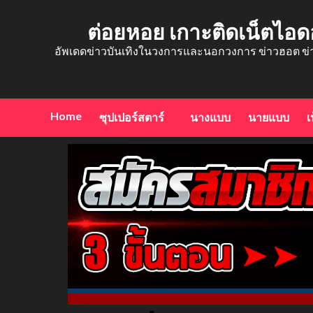
Skip
to
ต่อยหอย เกาะติดเน็ตไอด
content
อัพเดดข่าวบันเทิงในวงการและนอกวงการ ข่าวฮอต ข่
Home
ซุปเปอร์สตาร์
นางแบบ
นายแบบ
เ