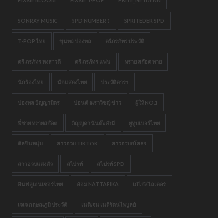
PIXXIE BLOOM
PIXXIE T-POP
PRITE_NETIJENN
SONRAY MUSIC
SPD NUMBER 1
SPRITEDER SPD
T-POP ไทย
ขุนพล ปองพล
ตรีภรภัทร ประวัติ
ตรี ภรภัทร หงสาวดี
ตรี ภรภัทร แฟน
ทราย สก๊อต พาย
นักร้องไทย
นักแสดงไทย
ประวัติดารา
ปองพล ปัญญามิตร
ปอนด์ ณราวิชญ์ ข่าว
ผู้ให้ NO.1
พี่ชาย ทรายสก๊อต
ภิญญดา นันต๊ะคำมี
ยูทูบเบอร์ไทย
ศิลปินหนุ่ม
สาวอวบ TIKTOK
สาวอวบยโสธร
สาวอวบแต่งตัว
สไปรท์
สไปรท์ SPD
อินฟลูเอนเซอร์ไทย
อ้อม NATTARIKA
เก๋ไก๋สไลเดอร์
เจเจ กฤษณภูมิ ประวัติ
เนติเจน เนติรัตนไพบูลย์