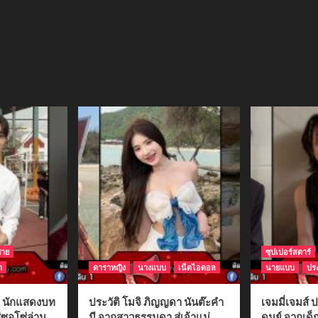
ชาย
ซุปเปอร์สตาร์
า
ดาราหญิง
นางแบบ
เน็ตไอดอล
นายแบบ
ประ
ติ นักแสดงบท
ประวัติ โมจิ ภิญญดา นันต๊ะคำ
เจมมี่เจมส์ ป
่ซอโซ่ล่าม
มี จากสาวธรรมดา สู่เจ้าแม่
ดนย์ จากเด็