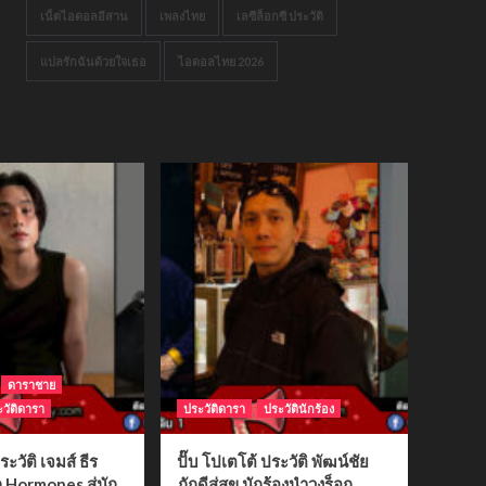
เน็ตไอดอลอีสาน
เพลงไทย
เลซีล็อกซี ประวัติ
แปลรักฉันด้วยใจเธอ
ไอดอลไทย 2026
ดาราชาย
วัติดารา
ประวัติดารา
ประวัตินักร้อง
ระวัติ เจมส์ ธีร
ปั๊บ โปเตโต้ ประวัติ พัฒน์ชัย
ก Hormones สู่นัก
ภักดีสู่สุข นักร้องนำวงร็อก