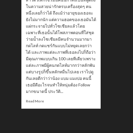
ในความสวยน่ารักครบเครื่องสุดๆ คน
หนึ่งเลยก็ว่าได้ ถึงแม้ว่าอายุของเธอจะ
ยังไม่มากนัก แต่ความฮอตของเธอมันได้
แผ่กระจายไปทั่วโซเชียลแล้วโดย
เฉพาะที่เธอนั้นได้โพสภาพตอนที่ใส่ชุด
ว่ายน้ำลงโซเชียลมีคนจำนวนมากมา
กดไลท์ กดแชร์กันแบบไม่หยุดเลยกว่า
ได้ และภาพแต่ละภาพที่เธอลงไปก็ถือว่า
มีคุณภาพแบบเกิน 100 เลยทีเดียวเพราะ
แต่ละภาพมีผู้คนกดไลท์มากกว่าหลักพัน
แต่บางรูปก็ขึ้นหลักหมื่นไปเลย เราไปดู
กันเลยดีกว่าว่าน้อง แบม แมงปอ คนนี้
เธอมีดีอะไรจนทำให้หนุ่มต้อง Follow
มากขนาดนี้ ประวัติ...
Read
Read More
more
about
น้อง
แบมบู
bmangpor