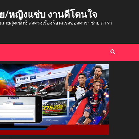
าย/หญิงแซ่บ งานดีโดนใจ
ยสุดเซ็กซี่ ส่งตรงเรื่องร้อนแรงของดาราชาย ดารา