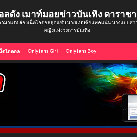
อลดัง เมาท์มอยข่าวบันเทิง ดาราช
าวมาแรง ส่องเน็ตไอดอลสุดแซ่บ นายแบบซิกแพคแน่น นางแบบสาวสว
หญิงแห่งวงการบันเทิง
Onlyfans Girl
Onlyfans Boy
น็ตไอดอล