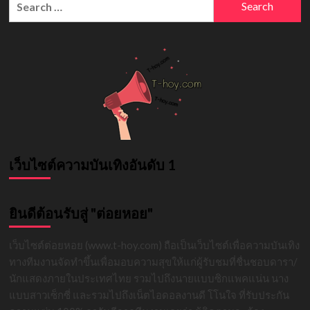
กฤษณ
for:
ภูมิ
นัก
แสดง
อัปเดต
2026
เว็บไซต์ความบันเทิงอันดับ 1
ยินดีต้อนรับสู่ "ต่อยหอย"
เว็บไซต์ต่อยหอย (www.t-hoy.com) ถือเป็นเว็บไซต์เพื่อความบันเทิง
ทางทีมงานจัดทำขึ้นเพื่อมอบความสุขให้แก่ผู้รับชมที่ชื่นชอบดารา/
นักแสดงภายในประเทศไทย รวมไปถึงนายแบบซิกแพคแน่น นาง
แบบสาวเซ็กซี่ และรวมไปถึงเน็ตไอดอลงานดี โโนใจ ที่รับประกัน