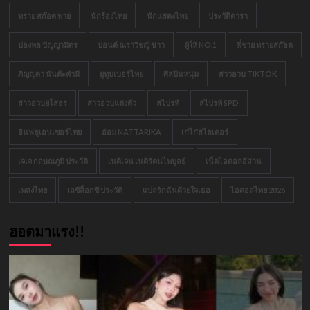
ทราย สก๊อต พาย
นักร้องไทย
นักแสดงไทย
ประวัติดารา
ปองพล ปัญญามิตร
ปอนด์ ณราวิชญ์ ข่าว
ผู้ให้ NO.1
พี่ชาย ทรายสก๊อต
ภิญญดา นันต๊ะคำมี
ยูทูบเบอร์ไทย
ศิลปินหนุ่ม
สาวอวบ TIKTOK
สาวอวบยโสธร
สาวอวบแต่งตัว
สไปรท์
สไปรท์ SPD
อินฟลูเอนเซอร์ไทย
อ้อม NATTARIKA
เก๋ไก๋สไลเดอร์
เจเจ กฤษณภูมิ ประวัติ
เนติเจน เนติรัตนไพบูลย์
เน็ตไอดอลอีสาน
เพลงไทย
เลซีล็อกซี ประวัติ
แปลรักฉันด้วยใจเธอ
ไอดอลไทย 2026
ฮอตมาแรง!!