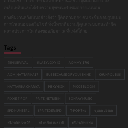
ความแซ่บ 100% การันตีจากทีมงานเลยว่า ผู้ติดตามจะต้อง
เพลิดเพลินและได้รับความสุขขณะรับชมอย่างแน่นอน
ทางทีมงานหวังเป็นอย่างยิ่งว่า ผู้ติดตามทุกๆ คน จะชื่นชอบรูปแบบ
การนำเสนอของเว็บไซต์ ทั้งนี้หากทีมงานผู้ดูแลระบบกนะทำผิด
พลาดประการใด ต้องขออภัยมา ณ ที่แห่งนี้ด้วย
Tags
789 SURVIVAL
@LAZYLOXY IG
AOMMY_1701
AOM_NATTARIKA17
BUS BECAUSE OF YOU I SHINE
KHUNPOL BUS
NATTARIKA CHARIYA
PISKYHIGH
PIXXIE BLOOM
PIXXIE T-POP
PRITE_NETIJENN
SONRAY MUSIC
SPD NUMBER 1
SPRITEDER SPD
T-POP ไทย
ขุนพล ปองพล
ตรีภรภัทร ประวัติ
ตรี ภรภัทร หงสาวดี
ตรี ภรภัทร แฟน