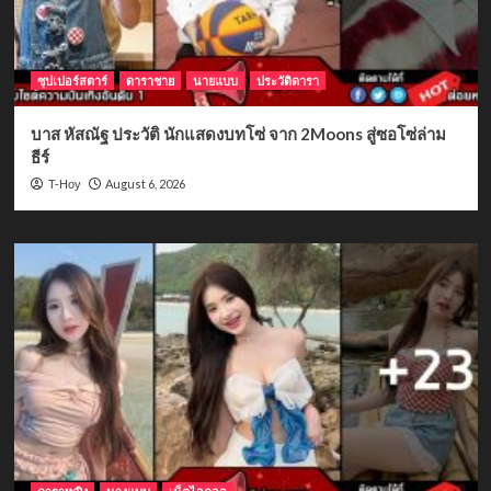
ซุปเปอร์สตาร์
ดาราชาย
นายแบบ
ประวัติดารา
บาส หัสณัฐ ประวัติ นักแสดงบทโซ่ จาก 2Moons สู่ซอโซ่ล่าม
ธีร์
August 6, 2026
T-Hoy