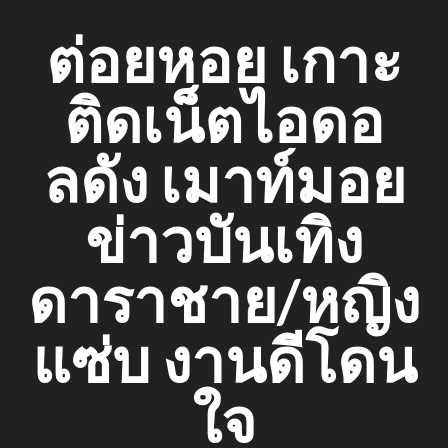
Skip
ต่อยหอย เกาะ
to
content
ติดเน็ตไอดอ
ลดัง เมาท์มอย
ข่าวบันเทิง
ดาราชาย/หญิง
แซ่บ งานดีโดน
ใจ