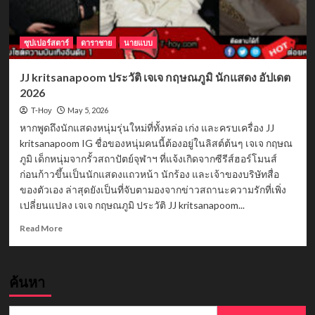
ซุปเปอร์สตาร์
ดาราชาย
นายแบบ
JJ kritsanapoom ประวัติ เจเจ กฤษณภูมิ นักแสดง อัปเดต
2026
May 5, 2026
T-Hoy
หากพูดถึงนักแสดงหนุ่มรุ่นใหม่ที่ทั้งหล่อ เก่ง และครบเครื่อง JJ
kritsanapoom IG ชื่อของหนุ่มคนนี้ต้องอยู่ในลิสต์ต้นๆ เจเจ กฤษณ
ภูมิ เด็กหนุ่มจากรั้วสถาปัตย์จุฬาฯ ที่แจ้งเกิดจากซีรีส์ฮอร์โมนส์
ก่อนก้าวขึ้นเป็นนักแสดงแถวหน้า นักร้อง และเจ้าของบริษัทสื่อ
ของตัวเอง ล่าสุดยังเป็นที่จับตามองจากข่าวสถานะความรักที่เพิ่ง
เปลี่ยนแปลง เจเจ กฤษณภูมิ ประวัติ JJ kritsanapoom...
Read
Read More
more
about
JJ
ค้นหา
kritsanapoom
ประวัติ
เจเจ
Search