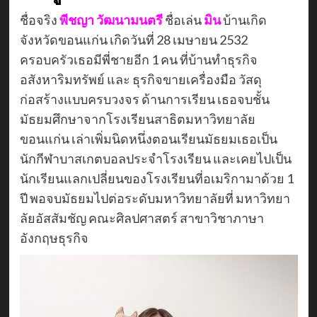
ชื่อจริง
พีชญา วัฒนามนตรี
ชื่อเล่น
มิน
บ้านเกิด
จังหวัดขอนแก่น เกิดวันที่ 28 เมษายน 2532
ครอบครัวเธอมีพี่ชายอีก 1 คน ที่บ้านทำธุรกิจ
อสังหาริมทรัพย์ และ ธุรกิจขายเครื่องมือ วัสดุ
ก่อสร้างแบบครบวงจร ด้านการเรียน เธอจบชั้น
มัธยมศึกษาจากโรงเรียนสาธิตมหาวิทยาลัย
ขอนแก่น เล่าเพิ่มนิดหนึ่งตอนเรียนมัธยมเธอเป็น
นักกีฬาบาสเกตบอลประจำโรงเรียน และเคยไปเป็น
นักเรียนแลกเปลี่ยนของโรงเรียนที่อเมริกามาด้วย 1
ปี พอจบมัธยมไปต่อระดับมหาวิทยาลัยที่ มหาวิทยา
ลัยอัสสัมชัญ คณะศิลปศาสตร์ สาขาวิชาภาษา
อังกฤษธุรกิจ