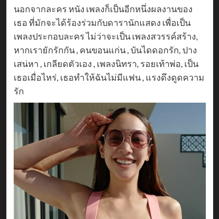
นอกจากละคร หนัง เพลงก็เป็นอีกหนึ่งผลงานของ
เธอ ที่มักจะได้ร้องร่วมกับดารานักแสดง เพื่อเป็น
เพลงประกอบละคร ไม่ว่าจะเป็น เพลงสวรรค์สร้าง,
หากเรายักรักกัน , คนขอนแก่น , บันไดดอกรัก, ปาง
เสน่หา , เกลียดตัวเอง , เพลงนิทรา, รอยเท้าพ่อ, เป็น
เธอเมื่อไหร่, เธอทำให้ฉันไม่มีแฟน , แรงดึงดูดความ
รัก