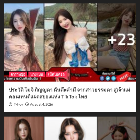
ดาราหญิง
นางแบบ
เน็ตไอดอล
ประวัติ โมจิ ภิญญดา นันต๊ะคำมี จากสาวธรรมดา สู่เจ้าแม่
คอนเทนต์แฝดสยองแห่ง TikTok ไทย
August 4, 2026
T-Hoy