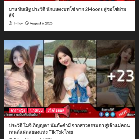
บาส หัสณัฐ ประวัติ นักแสดงบทโซ่ จาก 2Moons สู่ซอโซ่ล่าม
ธีร์
August 6, 2026
T-Hoy
ดาราหญิง
นางแบบ
เน็ตไอดอล
ประวัติ โมจิ ภิญญดา นันต๊ะคำมี จากสาวธรรมดา สู่เจ้าแม่คอน
เทนต์แฝดสยองแห่ง TikTok ไทย