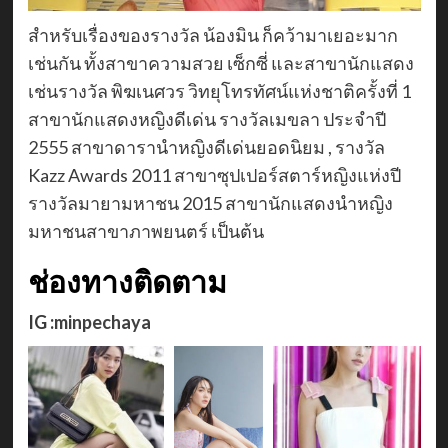
สำหรับเรื่องของรางวัล น้องมิน ก็คว้ามาเยอะมาก
เช่นกัน ทั้งสาขาความสวย เซ็กซี่ และสาขานักแสดง
เช่นรางวัล พิฆเนศวร วิทยุโทรทัศน์แห่งชาติครั้งที่ 1
สาขานักแสดงหญิงดีเด่น รางวัลเมขลา ประจำปี
2555 สาขาดารานำหญิงดีเด่นยอดนิยม , รางวัล
Kazz Awards 2011 สาขาซุปเปอร์สตาร์หญิงแห่งปี
รางวัลมายามหาชน 2015 สาขานักแสดงนำหญิง
มหาชนสาขาภาพยนตร์ เป็นต้น
ช่องทางติดตาม
IG :
minpechaya