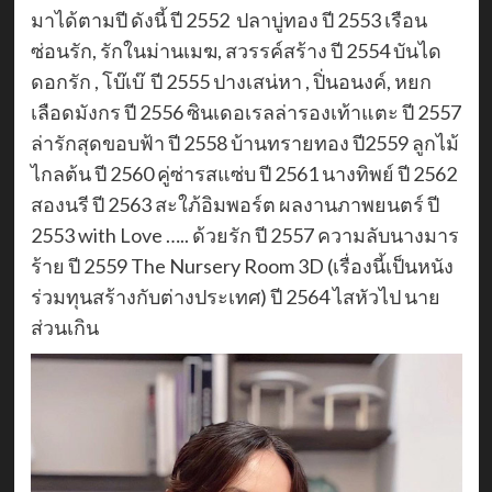
มาได้ตามปี ดังนี้ ปี 2552 ปลาบู่ทอง ปี 2553 เรือน
ซ่อนรัก, รักในม่านเมฆ, สวรรค์สร้าง ปี 2554 บันได
ดอกรัก , โบ๊เบ๊ ปี 2555 ปางเสน่หา , ปิ่นอนงค์, หยก
เลือดมังกร ปี 2556 ซินเดอเรลล่ารองเท้าแตะ ปี 2557
ล่ารักสุดขอบฟ้า ปี 2558 บ้านทรายทอง ปี2559 ลูกไม้
ไกลต้น ปี 2560 คู่ซ่ารสแซ่บ ปี 2561 นางทิพย์ ปี 2562
สองนรี ปี 2563 สะใภ้อิมพอร์ต ผลงานภาพยนตร์ ปี
2553 with Love ….. ด้วยรัก ปี 2557 ความลับนางมาร
ร้าย ปี 2559 The Nursery Room 3D (เรื่องนี้เป็นหนัง
ร่วมทุนสร้างกับต่างประเทศ) ปี 2564 ไสหัวไป นาย
ส่วนเกิน