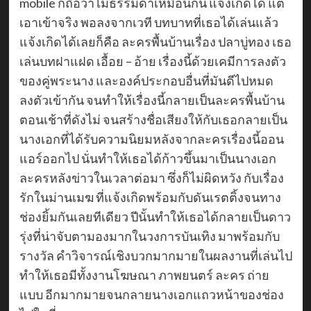
mobile ก็ถือว่าไม่ธรรมดาเหมือนกัน แจ้งเกิดได้ แต่
เอาเข้าจริง พอลงจากเวที บทบาทที่เธอได้เล่นแล้ว
แจ้งเกิดได้เลยก็คือ ละครพื้นบ้านเรื่อง ปลาบู่ทอง เธอ
เล่นบทฝาแฝด เอื้อย – อ้าย เรื่องนี้ด้วยเคมีการลงตัว
ของคู่พระนาง และองค์ประกอบอื่นที่มันดีไปหมด
ลงตัวเข้ากัน จนทำให้เรื่องนี้กลายเป็นละครพื้นบ้าน
ตอนเช้าที่ดังไม่ จนสร้างชื่อเสียงให้กับเธอกลายเป็น
นางเอกที่ได้รับความนิยมหลังจากละครเรื่องนี้ออน
แอร์ออกไป นั่นทำให้เธอได้ก้าวขึ้นมาเป็นนางเอก
ละครหลังข่าวในเวลาต่อมา ซึ่งก็ไม่ผิดหวัง กับเรื่อง
รักในม่านเมฆ ที่แจ้งเกิดพร้อมกับดันเรตติ้งจนทาง
ช่องยิ้มกันเลยทีเดียว ปีนั้นทำให้เธอได้กลายเป็นดาว
รุ่งที่น่าจับตามองมากในวงการบันเทิง มาพร้อมกับ
รางวัล คำวิจารณ์เชิงบวกมากมายในผลงานที่เล่นไป
ทำให้เธอมีทั้งงานโฆษณา ภาพยนตร์ ละคร ถ่าย
แบบ อีกมากมายจนกลายนางเอกแถวหน้าของช่อง