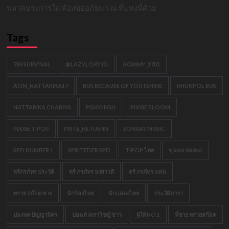
พลาดประการใด ต้องขออภัยมา ณ ที่แห่งนี้ด้วย
Tags
789 SURVIVAL
@LAZYLOXY IG
AOMMY_1701
AOM_NATTARIKA17
BUS BECAUSE OF YOU I SHINE
KHUNPOL BUS
NATTARIKA CHARIYA
PISKYHIGH
PIXXIE BLOOM
PIXXIE T-POP
PRITE_NETIJENN
SONRAY MUSIC
SPD NUMBER 1
SPRITEDER SPD
T-POP ไทย
ขุนพล ปองพล
ตรีภรภัทร ประวัติ
ตรี ภรภัทร หงสาวดี
ตรี ภรภัทร แฟน
ทราย สก๊อต พาย
นักร้องไทย
นักแสดงไทย
ประวัติดารา
ปองพล ปัญญามิตร
ปอนด์ ณราวิชญ์ ข่าว
ผู้ให้ NO.1
พี่ชาย ทรายสก๊อต