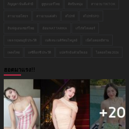
ภิญญดา นันต๊ะคำมี
ยูทูบเบอร์ไทย
ศิลปินหนุ่ม
สาวอวบ TIKTOK
สาวอวบยโสธร
สาวอวบแต่งตัว
สไปรท์
สไปรท์ SPD
อินฟลูเอนเซอร์ไทย
อ้อม NATTARIKA
เก๋ไก๋สไลเดอร์
เจเจ กฤษณภูมิ ประวัติ
เนติเจน เนติรัตนไพบูลย์
เน็ตไอดอลอีสาน
เพลงไทย
เลซีล็อกซี ประวัติ
แปลรักฉันด้วยใจเธอ
ไอดอลไทย 2026
ฮอตมาแรง!!