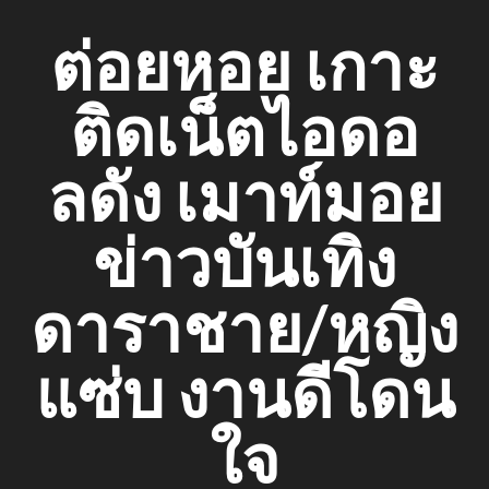
Skip
ต่อยหอย เกาะ
to
content
ติดเน็ตไอดอ
ลดัง เมาท์มอย
ข่าวบันเทิง
ดาราชาย/หญิง
แซ่บ งานดีโดน
ใจ