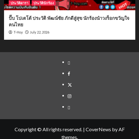
ประวัติดารา
ประวัตินักร้อง
ปั๊บ โปเตโต้ ประวัติ พัฒน์ชัย ภักดีสู่สุข นักร้องนำวงร็อกขวัญใจ
คนไทย
July 22, 2026
T-Hoy
Yelp
Facebook
Twitter
Instagram
Email
Copyright © All rights reserved.
|
CoverNews
by AF
themes.