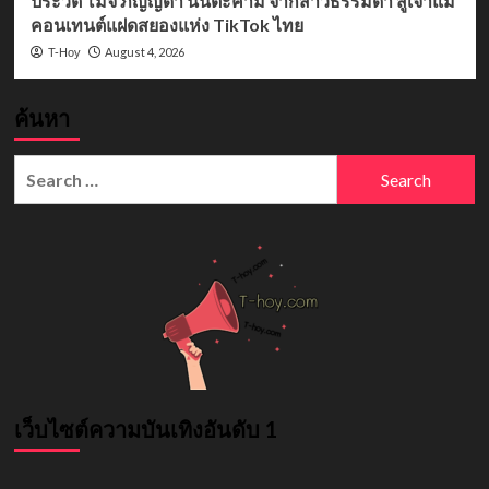
ประวัติ โมจิ ภิญญดา นันต๊ะคำมี จากสาวธรรมดา สู่เจ้าแม่
คอนเทนต์แฝดสยองแห่ง TikTok ไทย
August 4, 2026
T-Hoy
ค้นหา
Search
for:
เว็บไซต์ความบันเทิงอันดับ 1