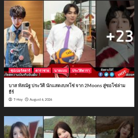
ซุปเปอร์สตาร์
ดาราชาย
นายแบบ
ประวัติดารา
บาส หัสณัฐ ประวัติ นักแสดงบทโซ่ จาก 2Moons สู่ซอโซ่ล่าม
ธีร์
August 6, 2026
T-Hoy