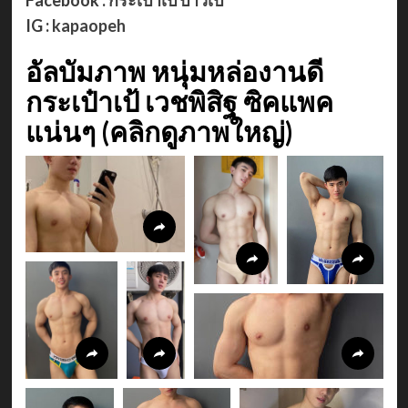
Facebook :
กระเป๋าเป้ ป๋าวเป้
IG :
kapaopeh
อัลบัมภาพ หนุ่มหล่องานดี
กระเป๋าเป้ เวชพิสิฐ ซิคแพค
แน่นๆ (คลิกดูภาพใหญ่)