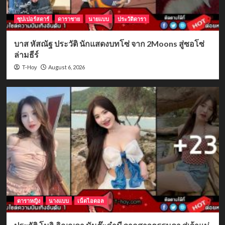
ซุปเปอร์สตาร์
ดาราชาย
นายแบบ
ประวัติดารา
บาส หัสณัฐ ประวัติ นักแสดงบทโซ่ จาก 2Moons สู่ซอโซ่
ล่ามธีร์
August 6, 2026
T-Hoy
ดาราหญิง
นางแบบ
เน็ตไอดอล