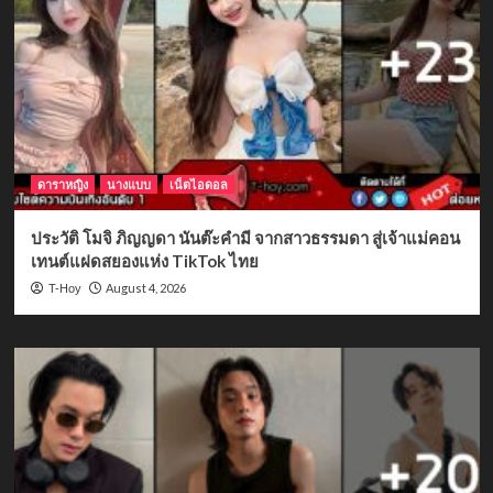
ดาราหญิง
นางแบบ
เน็ตไอดอล
ประวัติ โมจิ ภิญญดา นันต๊ะคำมี จากสาวธรรมดา สู่เจ้าแม่คอน
เทนต์แฝดสยองแห่ง TikTok ไทย
August 4, 2026
T-Hoy