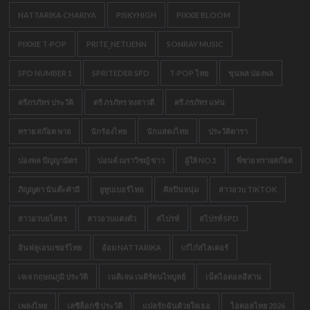
NATTARIKA CHARIYA
PISKYHIGH
PIXXIE BLOOM
PIXXIE T-POP
PRITE_NETIJENN
SONRAY MUSIC
SPD NUMBER 1
SPRITEDER SPD
T-POP ไทย
ขุนพล ปองพล
ตรีภรภัทร ประวัติ
ตรี ภรภัทร หงสาวดี
ตรี ภรภัทร แฟน
ทราย สก๊อต พาย
นักร้องไทย
นักแสดงไทย
ประวัติดารา
ปองพล ปัญญามิตร
ปอนด์ ณราวิชญ์ ข่าว
ผู้ให้ NO.1
พี่ชาย ทรายสก๊อต
ภิญญดา นันต๊ะคำมี
ยูทูบเบอร์ไทย
ศิลปินหนุ่ม
สาวอวบ TIKTOK
สาวอวบยโสธร
สาวอวบแต่งตัว
สไปรท์
สไปรท์ SPD
อินฟลูเอนเซอร์ไทย
อ้อม NATTARIKA
เก๋ไก๋สไลเดอร์
เจเจ กฤษณภูมิ ประวัติ
เนติเจน เนติรัตนไพบูลย์
เน็ตไอดอลอีสาน
เพลงไทย
เลซีล็อกซี ประวัติ
แปลรักฉันด้วยใจเธอ
ไอดอลไทย 2026