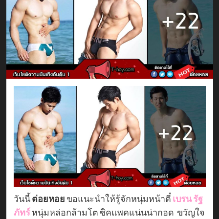
วันนี้
ต่อยหอย
ขอแนะนำให้รู้จักหนุ่มหน้าตี๋
เบรน รัฐ
ภัทร์
หนุ่มหล่อกล้ามโต ซิคแพคแน่นน่ากอด ขวัญใจ