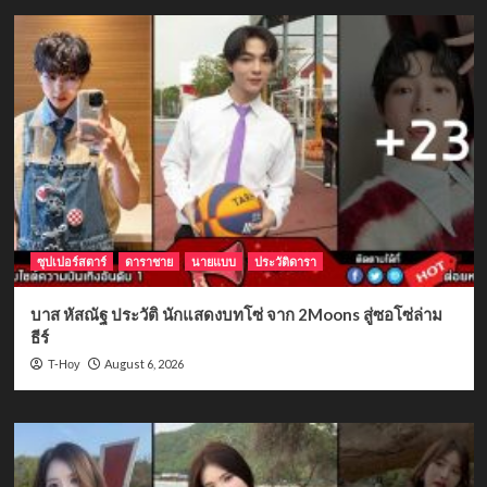
ซุปเปอร์สตาร์
ดาราชาย
นายแบบ
ประวัติดารา
บาส หัสณัฐ ประวัติ นักแสดงบทโซ่ จาก 2Moons สู่ซอโซ่ล่าม
ธีร์
August 6, 2026
T-Hoy