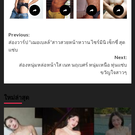
Post
Previous:
ส่องวาร์ป “เฌอเบลล์”สาวสวยหน้าหวาน ไซร์มินิ เซ็กซี่ สุด
navigation
แซ่บ
Next:
ส่องหนุ่มหล่อหน้าใส เนท นฤเบศร์ หนุ่มเหนือ หุ่นแซ่บ
ขวัญใจสาวๆ
ใหม่ล่าสุด