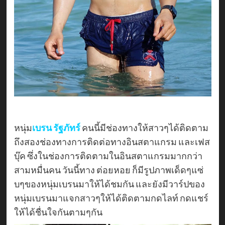
หนุ่ม
เบรน รัฐภัทร์
คนนี้มีช่องทางให้สาวๆได้ติดตาม
ถึงสองช่องทางการติดต่อทางอินสตาแกรม และเฟส
บุ๊ค ซึ่งในช่องการติดตามในอินสตาแกรมมากกว่า
สามหมื่นคน วันนี้ทาง ต่อยหอย ก็มีรูปภาพเด็ดๆแซ่
บๆของหนุ่มเบรนมาให้ได้ชมกัน และยังมีวาร์ปของ
หนุ่มเบรนมาแจกสาวๆให้ได้ติดตามกดไลท์ กดแชร์
ให้ได้ชื่นใจกันตามๆกัน