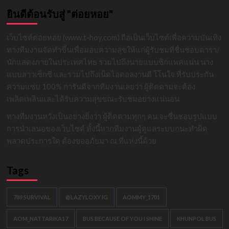
ยินดีต้อนรับสู่ "ต่อยหอย"
เว็บไซต์ต่อยหอย (www.t-hoy.com) ถือเป็นเว็บไซต์เพื่อความบันเทิง
ทางทีมงานจัดทำขึ้นเพื่อมอบความสุขให้แก่ผู้รับชมที่ชื่นชอบดารา/
นักแสดงภายในประเทศไทย รวมไปถึงนายแบบซิกแพคแน่น นาง
แบบสาวเซ็กซี่ และรวมไปถึงเน็ตไอดอลงานดี โโนใจ ที่รับประกัน
ความแซ่บ 100% การันตีจากทีมงานเลยว่า ผู้ติดตามจะต้อง
เพลิดเพลินและได้รับความสุขขณะรับชมอย่างแน่นอน
ทางทีมงานหวังเป็นอย่างยิ่งว่า ผู้ติดตามทุกๆ คน จะชื่นชอบรูปแบบ
การนำเสนอของเว็บไซต์ ทั้งนี้หากทีมงานผู้ดูแลระบบกนะทำผิด
พลาดประการใด ต้องขออภัยมา ณ ที่แห่งนี้ด้วย
Tags
789 SURVIVAL
@LAZYLOXY IG
AOMMY_1701
AOM_NATTARIKA17
BUS BECAUSE OF YOU I SHINE
KHUNPOL BUS