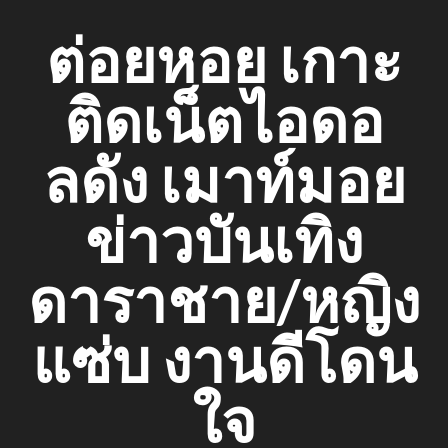
Skip
ต่อยหอย เกาะ
to
content
ติดเน็ตไอดอ
ลดัง เมาท์มอย
ข่าวบันเทิง
ดาราชาย/หญิง
แซ่บ งานดีโดน
ใจ