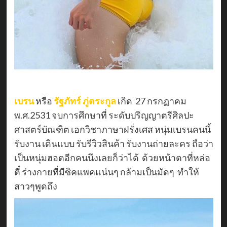
เบรน
หรือ
รัฐภัทร์ ภู่ตระกูล
เกิด 27 กรกฏาคม
พ.ศ.2531 จบการศึกษาที่ ระดับปริญญาตรีศิลปะ
ศาสตร์บัณฑิต เอกวิชาภาษาฝรั่งเศส หนุ่มเบรนคนนี้
รับงาน เดินแบบ รับรีวิวสินค้า รับงานถ่ายละคร ถือว่า
เป็นหนุ่มฮอตอีกคนนึงเลยก็ว่าได้ ด้วยหน้าตาที่หล่อ
ตี๋ ร่างกายที่มีซิคแพคแน่นๆ กล้ามเป็นมัดๆ ทำให้
สาวๆพูดถึง