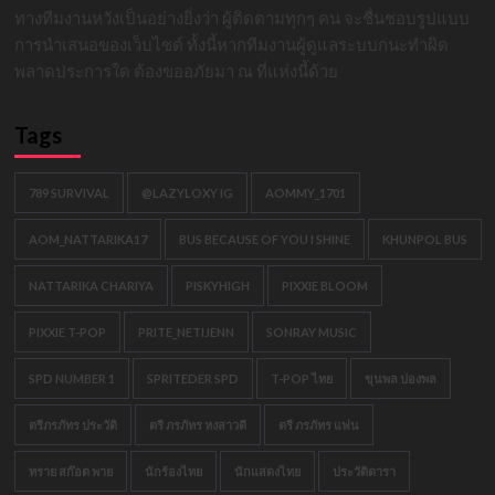
ทางทีมงานหวังเป็นอย่างยิ่งว่า ผู้ติดตามทุกๆ คน จะชื่นชอบรูปแบบ
การนำเสนอของเว็บไซต์ ทั้งนี้หากทีมงานผู้ดูแลระบบกนะทำผิด
พลาดประการใด ต้องขออภัยมา ณ ที่แห่งนี้ด้วย
Tags
789 SURVIVAL
@LAZYLOXY IG
AOMMY_1701
AOM_NATTARIKA17
BUS BECAUSE OF YOU I SHINE
KHUNPOL BUS
NATTARIKA CHARIYA
PISKYHIGH
PIXXIE BLOOM
PIXXIE T-POP
PRITE_NETIJENN
SONRAY MUSIC
SPD NUMBER 1
SPRITEDER SPD
T-POP ไทย
ขุนพล ปองพล
ตรีภรภัทร ประวัติ
ตรี ภรภัทร หงสาวดี
ตรี ภรภัทร แฟน
ทราย สก๊อต พาย
นักร้องไทย
นักแสดงไทย
ประวัติดารา