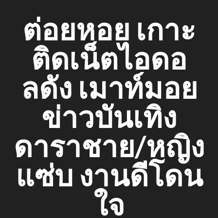
Skip
ต่อยหอย เกาะ
to
content
ติดเน็ตไอดอ
ลดัง เมาท์มอย
ข่าวบันเทิง
ดาราชาย/หญิง
แซ่บ งานดีโดน
ใจ