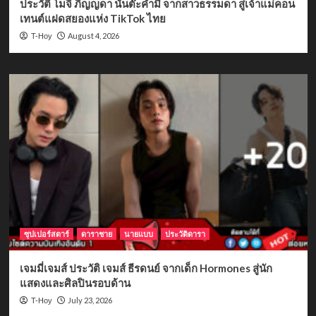
ประวัติ โมจิ ภิญญดา นันต๊ะคำมี จากสาวธรรมดา สู่เจ้าแม่คอน
เทนต์แฝดสยองแห่ง TikTok ไทย
August 4, 2026
T-Hoy
ซุปเปอร์สตาร์
ดาราชาย
นายแบบ
ประวัติดารา
เจมมี่เจมส์ ประวัติ เจมส์ ธีรดนย์ จากเด็ก Hormones สู่นัก
แสดงและศิลปินรอบด้าน
July 23, 2026
T-Hoy