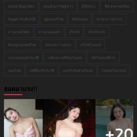
ปองพล ปัญญามิตร
ปอนด์ ณราวิชญ์ ข่าว
ผู้ให้ NO.1
พี่ชาย ทรายสก๊อต
ภิญญดา นันต๊ะคำมี
ยูทูบเบอร์ไทย
ศิลปินหนุ่ม
สาวอวบ TIKTOK
สาวอวบยโสธร
สาวอวบแต่งตัว
สไปรท์
สไปรท์ SPD
อินฟลูเอนเซอร์ไทย
อ้อม NATTARIKA
เก๋ไก๋สไลเดอร์
เจเจ กฤษณภูมิ ประวัติ
เนติเจน เนติรัตนไพบูลย์
เน็ตไอดอลอีสาน
เพลงไทย
เลซีล็อกซี ประวัติ
แปลรักฉันด้วยใจเธอ
ไอดอลไทย 2026
ฮอตมาแรง!!