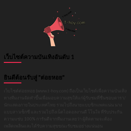
งาน
สุด
ฟิน
18+
เว็บไซต์ความบันเทิงอันดับ 1
ยินดีต้อนรับสู่ "ต่อยหอย"
เว็บไซต์ต่อยหอย (www.t-hoy.com) ถือเป็นเว็บไซต์เพื่อความบันเทิง
ทางทีมงานจัดทำขึ้นเพื่อมอบความสุขให้แก่ผู้รับชมที่ชื่นชอบดารา/
นักแสดงภายในประเทศไทย รวมไปถึงนายแบบซิกแพคแน่น นาง
แบบสาวเซ็กซี่ และรวมไปถึงเน็ตไอดอลงานดี โโนใจ ที่รับประกัน
ความแซ่บ 100% การันตีจากทีมงานเลยว่า ผู้ติดตามจะต้อง
เพลิดเพลินและได้รับความสุขขณะรับชมอย่างแน่นอน