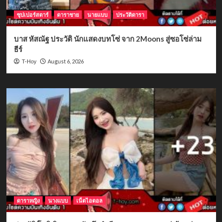
ซุปเปอร์สตาร์
ดาราชาย
นายแบบ
ประวัติดารา
บาส หัสณัฐ ประวัติ นักแสดงบทโซ่ จาก 2Moons สู่ซอโซ่ล่าม
ธีร์
August 6, 2026
T-Hoy
ดาราหญิง
นางแบบ
เน็ตไอดอล