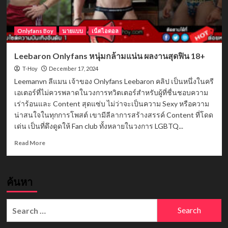
Onlyfans Boy
นายแบบ
เน็ตไอดอล
Leebaron Onlyfans หนุ่มกล้ามแน่น ผลงานสุดฟิน 18+
December 17, 2024
T-Hoy
Leemanvn ลีแมน เจ้าของ Onlyfans Leebaron คลิป เป็นหนึ่งในครี
เอเตอร์ที่ไม่ควรพลาดในวงการทวิตเตอร์สำหรับผู้ที่ชื่นชอบความ
เร่าร้อนและ Content สุดแซ่บ ไม่ว่าจะเป็นความ Sexy หรือความ
น่าสนใจในทุกการโพสต์ เขามีลีลาการสร้างสรรค์ Content ที่โดด
เด่น เป็นที่ดึงดูดให้ Fan club ทั้งหลายในวงการ LGBTQ...
Read
Read More
more
about
Leebaron
ค้นหา
Onlyfans
หนุ่ม
กล้าม
Search
แน่น
for:
ผล