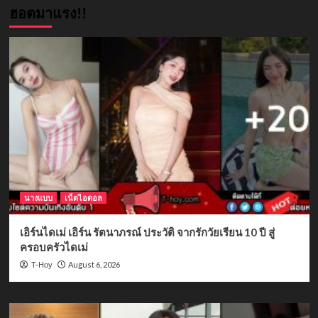
ฮอตมาแรง!!
นางแบบ
เน็ตไอดอล
เอิร์นไดเม่ เอิร์น รัตนาภรณ์ ประวัติ จากรักวัยเรียน 10 ปี สู่
ครอบครัวไดเม่
August 6, 2026
T-Hoy