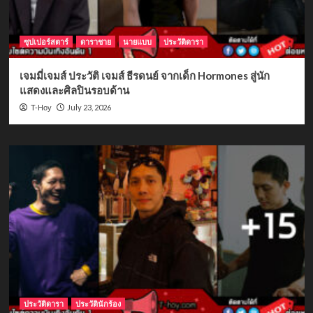
ซุปเปอร์สตาร์
ดาราชาย
นายแบบ
ประวัติดารา
เจมมี่เจมส์ ประวัติ เจมส์ ธีรดนย์ จากเด็ก Hormones สู่นัก
แสดงและศิลปินรอบด้าน
July 23, 2026
T-Hoy
ประวัติดารา
ประวัตินักร้อง