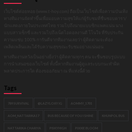
เว็บไซต์ต่อยหอย (www.t-hoy.com) ถือเป็นเว็บไซต์เพื่อความบันเทิง
ทางทีมงานจัดทำขึ้นเพื่อมอบความสุขให้แก่ผู้รับชมที่ชื่นชอบดารา/
นักแสดงภายในประเทศไทย รวมไปถึงนายแบบซิกแพคแน่น นาง
แบบสาวเซ็กซี่ และรวมไปถึงเน็ตไอดอลงานดี โโนใจ ที่รับประกัน
ความแซ่บ 100% การันตีจากทีมงานเลยว่า ผู้ติดตามจะต้อง
เพลิดเพลินและได้รับความสุขขณะรับชมอย่างแน่นอน
ทางทีมงานหวังเป็นอย่างยิ่งว่า ผู้ติดตามทุกๆ คน จะชื่นชอบรูปแบบ
การนำเสนอของเว็บไซต์ ทั้งนี้หากทีมงานผู้ดูแลระบบกนะทำผิด
พลาดประการใด ต้องขออภัยมา ณ ที่แห่งนี้ด้วย
Tags
789 SURVIVAL
@LAZYLOXY IG
AOMMY_1701
AOM_NATTARIKA17
BUS BECAUSE OF YOU I SHINE
KHUNPOL BUS
NATTARIKA CHARIYA
PISKYHIGH
PIXXIE BLOOM