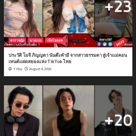
ดาราหญิง
นางแบบ
เน็ตไอดอล
ประวัติ โมจิ ภิญญดา นันต๊ะคำมี จากสาวธรรมดา สู่เจ้าแม่คอน
เทนต์แฝดสยองแห่ง TikTok ไทย
August 4, 2026
T-Hoy