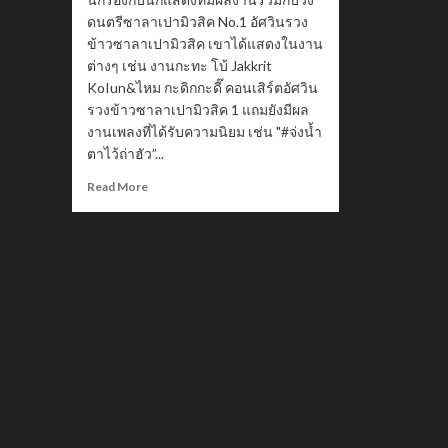
ดนตรีซาลาเปามิวสิค No.1 อัศวินรวง
ข้าวซาลาเปามิวสิค เขาได้แสดงในงาน
ต่างๆ เช่น งานกะทะ โบ้ Jakkrit
KoIun&ไหม กะดิกกะดี๊ คอนเสิร์ตอัศวิน
รวงข้าวซาลาเปามิวสิค 1 แถมยังมีผล
งานเพลงที่ได้รับความนิยม เช่น "#จ่งน้ำ
ตาไว้ถ่าฮัว”...
Read
Read More
more
about
Jakkrit
KoIun
นัก
ร้อง
งาน
ดี
มาก
ความ
สามารถ
จาก
ซาลาเปา