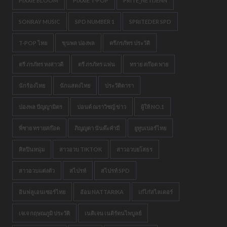
PIXXIE BLOOM
PIXXIE T-POP
PRITE_NETIJENN
SONRAY MUSIC
SPD NUMBER 1
SPRITEDER SPD
T-POP ไทย
ขุนพล ปองพล
ตรีภรภัทร ประวัติ
ตรี ภรภัทร หงสาวดี
ตรี ภรภัทร แฟน
ทราย สก๊อต พาย
นักร้องไทย
นักแสดงไทย
ประวัติดารา
ปองพล ปัญญามิตร
ปอนด์ ณราวิชญ์ ข่าว
ผู้ให้ NO.1
พี่ชาย ทรายสก๊อต
ภิญญดา นันต๊ะคำมี
ยูทูบเบอร์ไทย
ศิลปินหนุ่ม
สาวอวบ TIKTOK
สาวอวบยโสธร
สาวอวบแต่งตัว
สไปรท์
สไปรท์ SPD
อินฟลูเอนเซอร์ไทย
อ้อม NATTARIKA
เก๋ไก๋สไลเดอร์
เจเจ กฤษณภูมิ ประวัติ
เนติเจน เนติรัตนไพบูลย์