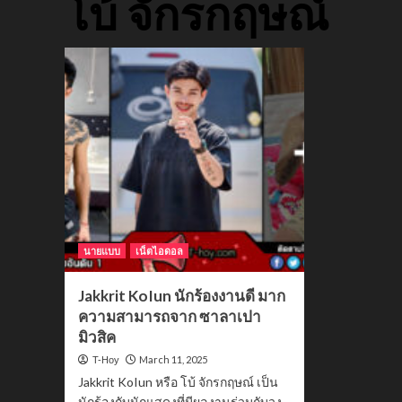
โบ้ จักรกฤษณ์
นายแบบ
เน็ตไอดอล
Jakkrit KoIun นักร้องงานดี มาก
ความสามารถจาก ซาลาเปา
มิวสิค
March 11, 2025
T-Hoy
Jakkrit KoIun หรือ โบ้ จักรกฤษณ์ เป็น
นักร้องกับนักแสดงที่มีผลงานร่วมกับวง