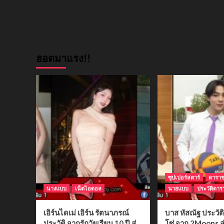
ฮอตมาแรง!!
ซุปเปอร์สตาร์
ดารา
นางแบบ
เน็ตไอดอล
นายแบบ
ประวัติดาร
เอิร์นไดเม่ เอิร์น รัตนาภรณ์
บาส หัสณัฐ ประวั
ประวัติ จากรักวัยเรียน 10 ปี สู่
โซ่ จาก 2Moons สู