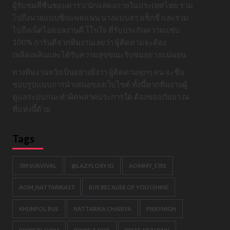
ผู้รับชมที่ชื่นชอบดารา/นักแสดงภายในประเทศไทย รวม
ไปถึงนายแบบซิกแพคแน่น นางแบบสาวเซ็กซี่ และรวม
ไปถึงเน็ตไอดอลงานดี โโนใจ ที่รับประกันความแซ่บ
100% การันตีจากทีมงานเลยว่า ผู้ติดตามจะต้อง
เพลิดเพลินและได้รับความสุขขณะรับชมอย่างแน่นอน
ทางทีมงานหวังเป็นอย่างยิ่งว่า ผู้ติดตามทุกๆ คน จะชื่น
ชอบรูปแบบการนำเสนอของเว็บไซต์ ทั้งนี้หากทีมงานผู้
ดูแลระบบกนะทำผิดพลาดประการใด ต้องขออภัยมา ณ
ที่แห่งนี้ด้วย
Tags
789 SURVIVAL
@LAZYLOXY IG
AOMMY_1701
AOM_NATTARIKA17
BUS BECAUSE OF YOU I SHINE
KHUNPOL BUS
NATTARIKA CHARIYA
PISKYHIGH