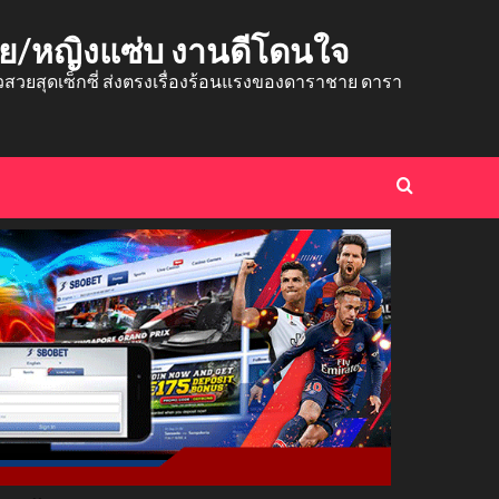
าย/หญิงแซ่บ งานดีโดนใจ
ยสุดเซ็กซี่ ส่งตรงเรื่องร้อนแรงของดาราชาย ดารา