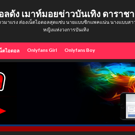
อลดัง เมาท์มอยข่าวบันเทิง ดาราช
าวมาแรง ส่องเน็ตไอดอลสุดแซ่บ นายแบบซิกแพคแน่น นางแบบสาวสว
หญิงแห่งวงการบันเทิง
Onlyfans Girl
Onlyfans Boy
น็ตไอดอล