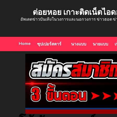
Skip
to
ต่อยหอย เกาะติดเน็ตไอด
content
อัพเดดข่าวบันเทิงในวงการและนอกวงการ ข่าวฮอต ข่
Home
ซุปเปอร์สตาร์
นางแบบ
นายแบบ
เ