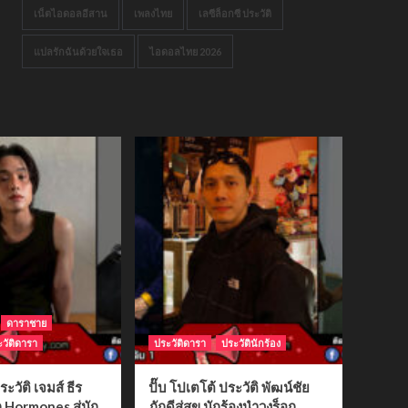
เน็ตไอดอลอีสาน
เพลงไทย
เลซีล็อกซี ประวัติ
แปลรักฉันด้วยใจเธอ
ไอดอลไทย 2026
ดาราชาย
วัติดารา
ประวัติดารา
ประวัตินักร้อง
ระวัติ เจมส์ ธีร
ปั๊บ โปเตโต้ ประวัติ พัฒน์ชัย
ก Hormones สู่นัก
ภักดีสู่สุข นักร้องนำวงร็อก