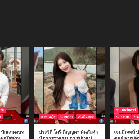
ชาย
ซุปเปอร์สตาร์
า
ดาราหญิง
นางแบบ
เน็ตไอดอล
นายแบบ
ประ
ติ นักแสดงบท
ประวัติ โมจิ ภิญญดา นันต๊ะคำ
เจมมี่เจมส์ ป
่ซอโซ่ล่าม
มี จากสาวธรรมดา สู่เจ้าแม่
ดนย์ จากเด็