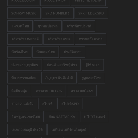
PIXXIE BLOOM
PIXXIE T-POP
PRITE_NETIJENN
SONRAY MUSIC
SPD NUMBER 1
SPRITEDER SPD
T-POP ไทย
ขุนพล ปองพล
ตรีภรภัทร ประวัติ
ตรี ภรภัทร หงสาวดี
ตรี ภรภัทร แฟน
ทราย สก๊อต พาย
นักร้องไทย
นักแสดงไทย
ประวัติดารา
ปองพล ปัญญามิตร
ปอนด์ ณราวิชญ์ ข่าว
ผู้ให้ NO.1
พี่ชาย ทรายสก๊อต
ภิญญดา นันต๊ะคำมี
ยูทูบเบอร์ไทย
ศิลปินหนุ่ม
สาวอวบ TIKTOK
สาวอวบยโสธร
สาวอวบแต่งตัว
สไปรท์
สไปรท์ SPD
อินฟลูเอนเซอร์ไทย
อ้อม NATTARIKA
เก๋ไก๋สไลเดอร์
เจเจ กฤษณภูมิ ประวัติ
เนติเจน เนติรัตนไพบูลย์