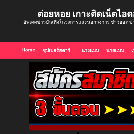
Skip
to
ต่อยหอย เกาะติดเน็ตไอด
content
อัพเดดข่าวบันเทิงในวงการและนอกวงการ ข่าวฮอต ข่
Home
ซุปเปอร์สตาร์
นางแบบ
นายแบบ
เ