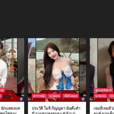
ชาย
ซุปเปอร์สตาร์
า
ดาราหญิง
นางแบบ
เน็ตไอดอล
นายแบบ
ประ
ติ นักแสดงบท
ประวัติ โมจิ ภิญญดา นันต๊ะคำ
เจมมี่เจมส์ ป
่ซอโซ่ล่าม
มี จากสาวธรรมดา สู่เจ้าแม่
ดนย์ จากเด็