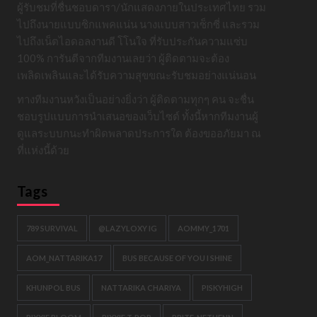
ผู้รับชมที่ชื่นชอบดารา/นักแสดงภายในประเทศไทย รวม
ไปถึงนายแบบซิกแพคแน่น นางแบบสาวเซ็กซี่ และรวม
ไปถึงเน็ตไอดอลงานดี โโนใจ ที่รับประกันความแซ่บ
100% การันตีจากทีมงานเลยว่า ผู้ติดตามจะต้อง
เพลิดเพลินและได้รับความสุขขณะรับชมอย่างแน่นอน
ทางทีมงานหวังเป็นอย่างยิ่งว่า ผู้ติดตามทุกๆ คน จะชื่น
ชอบรูปแบบการนำเสนอของเว็บไซต์ ทั้งนี้หากทีมงานผู้
ดูแลระบบกนะทำผิดพลาดประการใด ต้องขออภัยมา ณ
ที่แห่งนี้ด้วย
Tags
789 SURVIVAL
@LAZYLOXY IG
AOMMY_1701
AOM_NATTARIKA17
BUS BECAUSE OF YOU I SHINE
KHUNPOL BUS
NATTARIKA CHARIYA
PISKYHIGH