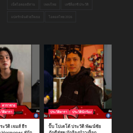
เน็ตไอดอลอีสาน
เพลงไทย
เลซีล็อกซี ประวัติ
แปลรักฉันด้วยใจเธอ
ไอดอลไทย 2026
ดาราชาย
วัติดารา
ประวัติดารา
ประวัตินักร้อง
ระวัติ เจมส์ ธีร
ปั๊บ โปเตโต้ ประวัติ พัฒน์ชัย
ก Hormones สู่นัก
ภักดีสู่สุข นักร้องนำวงร็อก