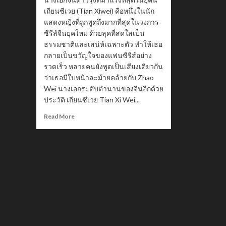
เถียนซีเวย (Tian Xiwei) คือหนึ่งในนัก
แสดงหญิงที่ถูกพูดถึงมากที่สุดในวงการ
ซีรีส์จีนยุคใหม่ ด้วยลุคที่สดใสเป็น
ธรรมชาติและเสน่ห์เฉพาะตัว ทำให้เธอ
กลายเป็นขวัญใจของแฟนซีรีส์อย่าง
รวดเร็ว หลายคนยังพูดเป็นเสียงเดียวกัน
ว่าเธอมีใบหน้าละม้ายคล้ายกับ Zhao
Wei นางเอกระดับตำนานของจีนอีกด้วย
ประวัติ เถียนซีเวย Tian Xi Wei...
Read
Read More
more
about
Tian
Xiwei
“เถียน
ซี
เวย”
วาร์
ป
นางเอก
ล่า