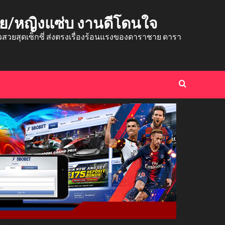
าย/หญิงแซ่บ งานดีโดนใจ
ยสุดเซ็กซี่ ส่งตรงเรื่องร้อนแรงของดาราชาย ดารา