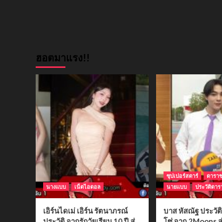
ฮอตมาแรง!!
ซุปเปอร์สตาร์
ดารา
นางแบบ
เน็ตไอดอล
นายแบบ
ประวัติดาร
เอิร์นไดเม่ เอิร์น รัตนาภรณ์
บาส หัสณัฐ ประวั
ประวัติ จากรักวัยเรียน 10 ปี สู่
โซ่ จาก 2Moons สู