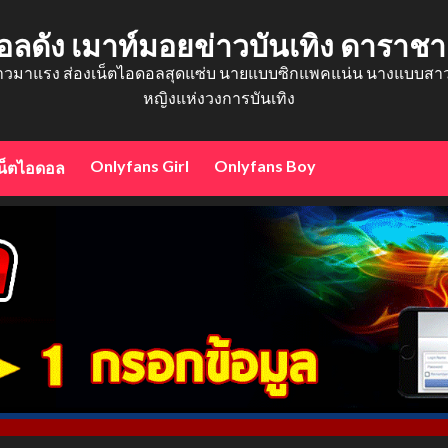
อลดัง เมาท์มอยข่าวบันเทิง ดาราช
าวมาแรง ส่องเน็ตไอดอลสุดแซ่บ นายแบบซิกแพคแน่น นางแบบสาวสว
หญิงแห่งวงการบันเทิง
Onlyfans Girl
Onlyfans Boy
น็ตไอดอล