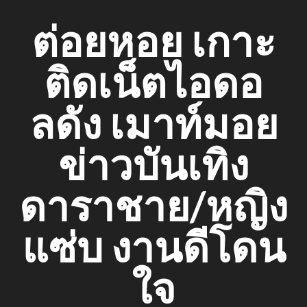
Skip
ต่อยหอย เกาะ
to
content
ติดเน็ตไอดอ
ลดัง เมาท์มอย
ข่าวบันเทิง
ดาราชาย/หญิง
แซ่บ งานดีโดน
ใจ