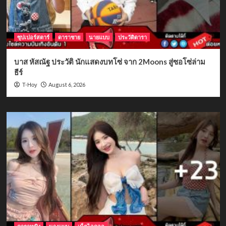
ซุปเปอร์สตาร์
ดาราชาย
นายแบบ
ประวัติดารา
บาส หัสณัฐ ประวัติ นักแสดงบทโซ่ จาก 2Moons สู่ซอโซ่ล่าม
ธีร์
August 6, 2026
T-Hoy