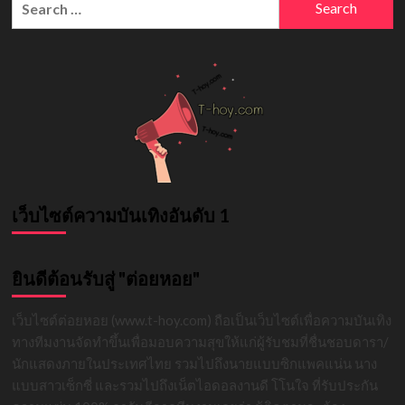
วาร์
for:
ป
แร็ป
เปอร์
Warmlight
ที่
คน
ไทย
รู้จัก
ดี
ที่สุด
เว็บไซต์ความบันเทิงอันดับ 1
ยินดีต้อนรับสู่ "ต่อยหอย"
เว็บไซต์ต่อยหอย (www.t-hoy.com) ถือเป็นเว็บไซต์เพื่อความบันเทิง
ทางทีมงานจัดทำขึ้นเพื่อมอบความสุขให้แก่ผู้รับชมที่ชื่นชอบดารา/
นักแสดงภายในประเทศไทย รวมไปถึงนายแบบซิกแพคแน่น นาง
แบบสาวเซ็กซี่ และรวมไปถึงเน็ตไอดอลงานดี โโนใจ ที่รับประกัน