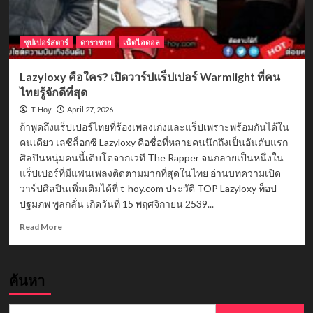
ซุปเปอร์สตาร์
ดาราชาย
เน็ตไอดอล
Lazyloxy คือใคร? เปิดวาร์ปแร็ปเปอร์ Warmlight ที่คน
ไทยรู้จักดีที่สุด
April 27, 2026
T-Hoy
ถ้าพูดถึงแร็ปเปอร์ไทยที่ร้องเพลงเก่งและแร็ปเพราะพร้อมกันได้ใน
คนเดียว เลซีล็อกซี Lazyloxy คือชื่อที่หลายคนนึกถึงเป็นอันดับแรก
ศิลปินหนุ่มคนนี้เติบโตจากเวที The Rapper จนกลายเป็นหนึ่งใน
แร็ปเปอร์ที่มีแฟนเพลงติดตามมากที่สุดในไทย อ่านบทความเปิด
วาร์ปศิลปินเพิ่มเติมได้ที่ t-hoy.com ประวัติ TOP Lazyloxy ท็อป
ปฐมภพ พูลกลั่น เกิดวันที่ 15 พฤศจิกายน 2539...
Read
Read More
more
about
Lazyloxy
ค้นหา
คือ
ใคร?
เปิด
Search