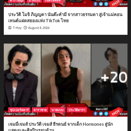
ดาราหญิง
นางแบบ
เน็ตไอดอล
ประวัติ โมจิ ภิญญดา นันต๊ะคำมี จากสาวธรรมดา สู่เจ้าแม่คอน
เทนต์แฝดสยองแห่ง TikTok ไทย
August 4, 2026
T-Hoy
ซุปเปอร์สตาร์
ดาราชาย
นายแบบ
ประวัติดารา
เจมมี่เจมส์ ประวัติ เจมส์ ธีรดนย์ จากเด็ก Hormones สู่นัก
แสดงและศิลปินรอบด้าน