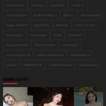
ทราย สก๊อต พาย
นักร้องไทย
นักแสดงไทย
ประวัติดารา
ปองพล ปัญญามิตร
ปอนด์ ณราวิชญ์ ข่าว
ผู้ให้ NO.1
พี่ชาย ทรายสก๊อต
ภิญญดา นันต๊ะคำมี
ยูทูบเบอร์ไทย
ศิลปินหนุ่ม
สาวอวบ TIKTOK
สาวอวบยโสธร
สาวอวบแต่งตัว
สไปรท์
สไปรท์ SPD
อินฟลูเอนเซอร์ไทย
อ้อม NATTARIKA
เก๋ไก๋สไลเดอร์
เจเจ กฤษณภูมิ ประวัติ
เนติเจน เนติรัตนไพบูลย์
เน็ตไอดอลอีสาน
เพลงไทย
เลซีล็อกซี ประวัติ
แปลรักฉันด้วยใจเธอ
ไอดอลไทย 2026
ฮอตมาแรง!!