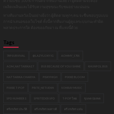
ความแซ่บ 100% การันตีจากทีมงานเลยว่า ผู้ติดตามจะต้อง
เพลิดเพลินและได้รับความสุขขณะรับชมอย่างแน่นอน
ทางทีมงานหวังเป็นอย่างยิ่งว่า ผู้ติดตามทุกๆ คน จะชื่นชอบรูปแบบ
การนำเสนอของเว็บไซต์ ทั้งนี้หากทีมงานผู้ดูแลระบบกนะทำผิด
พลาดประการใด ต้องขออภัยมา ณ ที่แห่งนี้ด้วย
Tags
789 SURVIVAL
@LAZYLOXY IG
AOMMY_1701
AOM_NATTARIKA17
BUS BECAUSE OF YOU I SHINE
KHUNPOL BUS
NATTARIKA CHARIYA
PISKYHIGH
PIXXIE BLOOM
PIXXIE T-POP
PRITE_NETIJENN
SONRAY MUSIC
SPD NUMBER 1
SPRITEDER SPD
T-POP ไทย
ขุนพล ปองพล
ตรีภรภัทร ประวัติ
ตรี ภรภัทร หงสาวดี
ตรี ภรภัทร แฟน