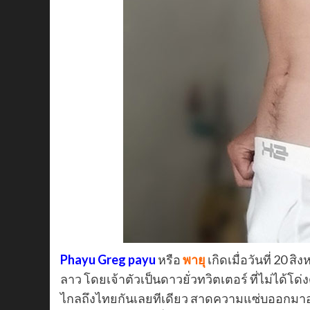
Phayu Greg payu
หรือ
พายุ
เกิดเมื่อวันที่ 20 ส
ลาว โดยเจ้าตัวเป็นดาวยั่วทวิตเตอร์ ที่ไม่ได้โ
ไกลถึงไทยกันเลยทีเดียว สาดความแซ่บออกมาอย่