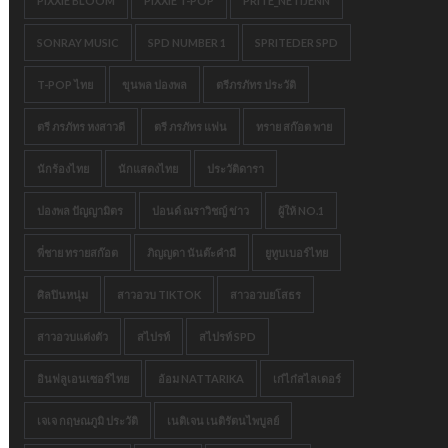
PIXXIE BLOOM
PIXXIE T-POP
PRITE_NETIJENN
SONRAY MUSIC
SPD NUMBER 1
SPRITEDER SPD
T-POP ไทย
ขุนพล ปองพล
ตรีภรภัทร ประวัติ
ตรี ภรภัทร หงสาวดี
ตรี ภรภัทร แฟน
ทราย สก๊อต พาย
นักร้องไทย
นักแสดงไทย
ประวัติดารา
ปองพล ปัญญามิตร
ปอนด์ ณราวิชญ์ ข่าว
ผู้ให้ NO.1
พี่ชาย ทรายสก๊อต
ภิญญดา นันต๊ะคำมี
ยูทูบเบอร์ไทย
ศิลปินหนุ่ม
สาวอวบ TIKTOK
สาวอวบยโสธร
สาวอวบแต่งตัว
สไปรท์
สไปรท์ SPD
อินฟลูเอนเซอร์ไทย
อ้อม NATTARIKA
เก๋ไก๋สไลเดอร์
เจเจ กฤษณภูมิ ประวัติ
เนติเจน เนติรัตนไพบูลย์