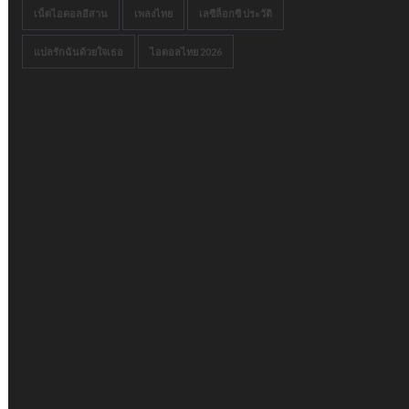
เน็ตไอดอลอีสาน
เพลงไทย
เลซีล็อกซี ประวัติ
แปลรักฉันด้วยใจเธอ
ไอดอลไทย 2026