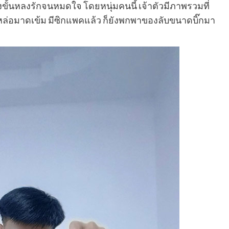
ึงขั้นหลงรักจนหมดใจ โดยหนุ่มคนนี้ เจ้าตัวมีภาพรวมที่
ล่อมาดเข้ม มีซิกแพคแล้ว ก็ยังพกพาของลับขนาดบิ๊กมา