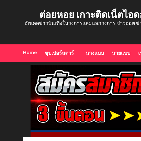
Skip
to
ต่อยหอย เกาะติดเน็ตไอด
content
อัพเดดข่าวบันเทิงในวงการและนอกวงการ ข่าวฮอต ข่
Home
ซุปเปอร์สตาร์
นางแบบ
นายแบบ
เ