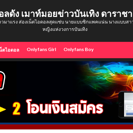
อลดัง เมาท์มอยข่าวบันเทิง ดาราช
าวมาแรง ส่องเน็ตไอดอลสุดแซ่บ นายแบบซิกแพคแน่น นางแบบสาวสว
หญิงแห่งวงการบันเทิง
Onlyfans Girl
Onlyfans Boy
น็ตไอดอล