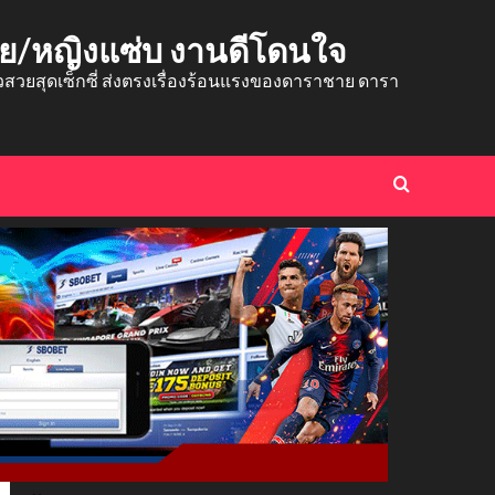
าย/หญิงแซ่บ งานดีโดนใจ
ยสุดเซ็กซี่ ส่งตรงเรื่องร้อนแรงของดาราชาย ดารา