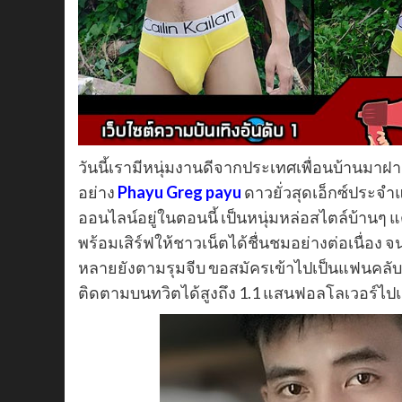
วันนี้เรามีหนุ่มงานดีจากประเทศเพื่อนบ้านมาฝ
อย่าง
Phayu Greg payu
ดาวยั่วสุดเอ็กซ์ประจำ
ออนไลน์อยู่ในตอนนี้ เป็นหนุ่มหล่อสไตล์บ้านๆ
พร้อมเสิร์ฟให้ชาวเน็ตได้ชื่นชมอย่างต่อเนื่อง จนเ
หลายยังตามรุมจีบ ขอสมัครเข้าไปเป็นแฟนคลับจ
ติดตามบนทวิตได้สูงถึง 1.1 แสนฟอลโลเวอร์ไป