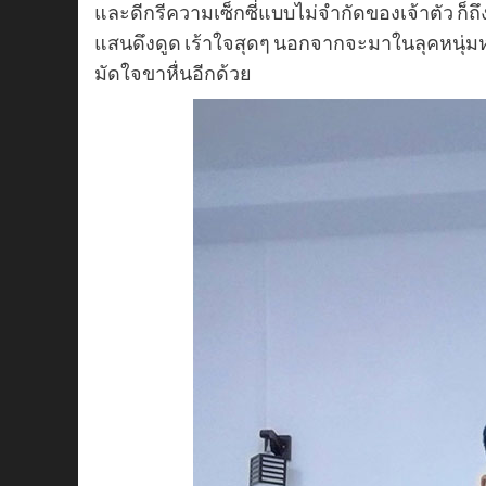
และดีกรีความเซ็กซี่แบบไม่จำกัดของเจ้าตัว ก็ถ
แสนดึงดูด เร้าใจสุดๆ นอกจากจะมาในลุคหนุ่มห
มัดใจขาหื่นอีกด้วย