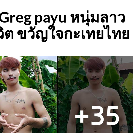
 Greg payu หนุ่มลาว
ทวิต ขวัญใจกะเทยไทย