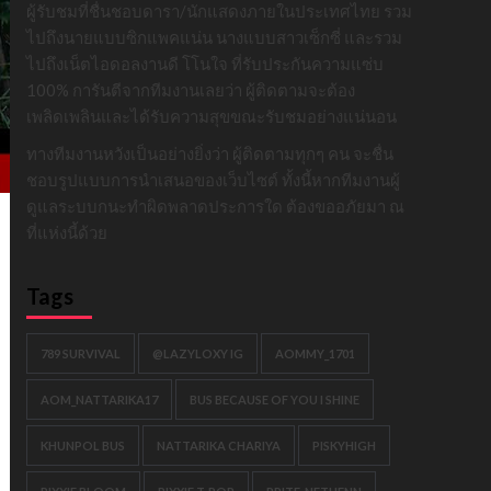
ผู้รับชมที่ชื่นชอบดารา/นักแสดงภายในประเทศไทย รวม
ไปถึงนายแบบซิกแพคแน่น นางแบบสาวเซ็กซี่ และรวม
ไปถึงเน็ตไอดอลงานดี โโนใจ ที่รับประกันความแซ่บ
100% การันตีจากทีมงานเลยว่า ผู้ติดตามจะต้อง
เพลิดเพลินและได้รับความสุขขณะรับชมอย่างแน่นอน
ทางทีมงานหวังเป็นอย่างยิ่งว่า ผู้ติดตามทุกๆ คน จะชื่น
ชอบรูปแบบการนำเสนอของเว็บไซต์ ทั้งนี้หากทีมงานผู้
ดูแลระบบกนะทำผิดพลาดประการใด ต้องขออภัยมา ณ
ที่แห่งนี้ด้วย
Tags
789 SURVIVAL
@LAZYLOXY IG
AOMMY_1701
AOM_NATTARIKA17
BUS BECAUSE OF YOU I SHINE
KHUNPOL BUS
NATTARIKA CHARIYA
PISKYHIGH