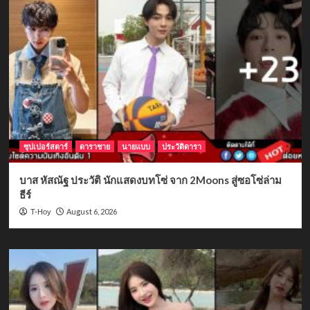
ซุปเปอร์สตาร์
ดาราชาย
นายแบบ
ประวัติดารา
บาส หัสณัฐ ประวัติ นักแสดงบทโซ่ จาก 2Moons สู่ซอโซ่ล่าม
ธีร์
August 6, 2026
T-Hoy