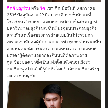
กิตติ บุญส่วน
หรือ
กิต
เขาเกิดเมื่อวันที่ 3 มกราคม
2535 ปัจจุบันอายุ 29 ปี จบการศึกษาชั้นมัธยมที่
โรงเรียน สารวิทยา และจบการศึกษาขั้นปริญญาที่
มหาวิทยาลัยธุรกิจบัณฑิตย์ ปัจจุบันประกอบธุรกิจ
ส่วนตัว แต่เรื่องของการถ่ายแบบนั้นไม่ธรรมดา
เพราะเขามียอดผู้ติดตามบน Instagarm จำนวนหมื่น
สามพันคน ซึ่งการันตรีความแซ่บและความแซ่บที่
บรรดาผู้ติดตามอยากจะกินนั้นก็คือภาพถ่าย
กุนเชียงของเขาซึ่งเป็นแท่งตั้งแต่โคนจนถึงหัว
กุนเชียงพูดไปแล้วก็รู้สึกหิวโคย!!!เอ้ยกุนเชียงจริงๆ
เลยค่ะท่านผู้ชม