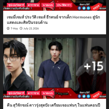
ซุปเปอร์สตาร์
ดาราชาย
นายแบบ
ประวัติดารา
เจมมี่เจมส์ ประวัติ เจมส์ ธีรดนย์ จากเด็ก Hormones สู่นัก
แสดงและศิลปินรอบด้าน
July 23, 2026
T-Hoy
ซุปเปอร์สตาร์
ดาราชาย
นายแบบ
คีน สุวิจักขณ์ ดาวรุ่งสุดปัง เตรียมเจอแฟนๆ ในแฟนคอนปี