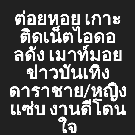
Skip
ต่อยหอย เกาะ
to
content
ติดเน็ตไอดอ
ลดัง เมาท์มอย
ข่าวบันเทิง
ดาราชาย/หญิง
แซ่บ งานดีโดน
ใจ