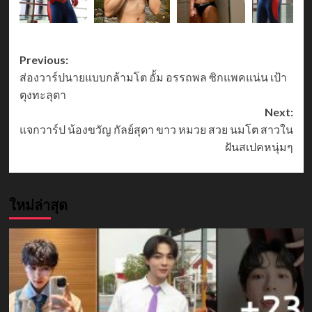
Post
Previous:
ส่องวาร์ปนายแบบกล้ามโต อั้ม อรรถพล ซิกแพคแน่น เป้า
navigation
ตุงทะลุตา
Next:
แจกวาร์ป น้องขวัญ กัลย์สุดา ขาว หมวย สวย นมโต สาวใน
ฝันสเปคหนุ่มๆ
ใหม่ล่าสุด