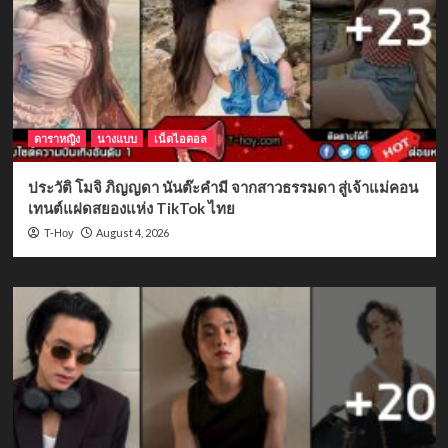
ดาราหญิง
นางแบบ
เน็ตไอดอล
ประวัติ โมจิ ภิญญดา นันต๊ะคำมี จากสาวธรรมดา สู่เจ้าแม่คอน
เทนต์แฝดสยองแห่ง TikTok ไทย
August 4, 2026
T-Hoy