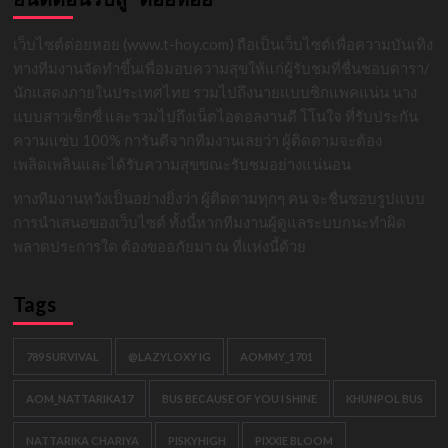
เว็บไซต์ต่อยหอย (www.t-hoy.com) ถือเป็นเว็บไซต์เพื่อความบันเทิง
ทางทีมงานจัดทำขึ้นเพื่อมอบความสุขให้แก่ผู้รับชมที่ชื่นชอบดารา/
นักแสดงภายในประเทศไทย รวมไปถึงนายแบบซิกแพคแน่น นาง
แบบสาวเซ็กซี่ และรวมไปถึงเน็ตไอดอลงานดี โโนใจ ที่รับประกัน
ความแซ่บ 100% การันตีจากทีมงานเลยว่า ผู้ติดตามจะต้อง
เพลิดเพลินและได้รับความสุขขณะรับชมอย่างแน่นอน
ทางทีมงานหวังเป็นอย่างยิ่งว่า ผู้ติดตามทุกๆ คน จะชื่นชอบรูปแบบ
การนำเสนอของเว็บไซต์ ทั้งนี้หากทีมงานผู้ดูแลระบบกนะทำผิด
พลาดประการใด ต้องขออภัยมา ณ ที่แห่งนี้ด้วย
Tags
789 SURVIVAL
@LAZYLOXY IG
AOMMY_1701
AOM_NATTARIKA17
BUS BECAUSE OF YOU I SHINE
KHUNPOL BUS
NATTARIKA CHARIYA
PISKYHIGH
PIXXIE BLOOM