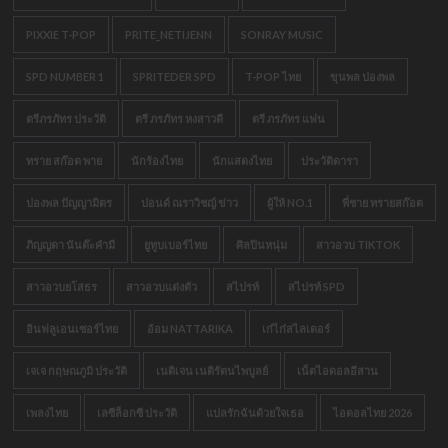
PIXXIE T-POP
PRITE_NETIJENN
SONRAY MUSIC
SPD NUMBER 1
SPRITEDER SPD
T-POP ไทย
ขุนพล ปองพล
ตรีภรภัทร ประวัติ
ตรี ภรภัทร หงสาวดี
ตรี ภรภัทร แฟน
ทราย สก๊อต พาย
นักร้องไทย
นักแสดงไทย
ประวัติดารา
ปองพล ปัญญามิตร
ปอนด์ ณราวิชญ์ ข่าว
ผู้ให้ NO.1
พี่ชาย ทรายสก๊อต
ภิญญดา นันต๊ะคำมี
ยูทูบเบอร์ไทย
ศิลปินหนุ่ม
สาวอวบ TIKTOK
สาวอวบยโสธร
สาวอวบแต่งตัว
สไปรท์
สไปรท์ SPD
อินฟลูเอนเซอร์ไทย
อ้อม NATTARIKA
เก๋ไก๋สไลเดอร์
เจเจ กฤษณภูมิ ประวัติ
เนติเจน เนติรัตนไพบูลย์
เน็ตไอดอลอีสาน
เพลงไทย
เลซีล็อกซี ประวัติ
แปลรักฉันด้วยใจเธอ
ไอดอลไทย 2026