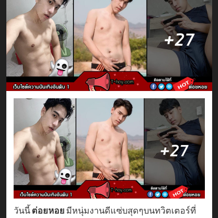
วันนี้
ต่อยหอย
มีหนุ่มงานดีแซ่บสุดๆบนทวิตเตอร์ที่