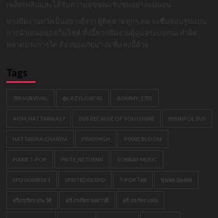
เพลิดเพลินและได้รับความสุขขณะรับชมอย่างแน่นอน
ทางทีมงานหวังเป็นอย่างยิ่งว่า ผู้ติดตามทุกๆ คน จะชื่นชอบรูปแบบ
การนำเสนอของเว็บไซต์ ทั้งนี้หากทีมงานผู้ดูแลระบบกนะทำผิด
พลาดประการใด ต้องขออภัยมา ณ ที่แห่งนี้ด้วย
Tags
789 SURVIVAL
@LAZYLOXY IG
AOMMY_1701
AOM_NATTARIKA17
BUS BECAUSE OF YOU I SHINE
KHUNPOL BUS
NATTARIKA CHARIYA
PISKYHIGH
PIXXIE BLOOM
PIXXIE T-POP
PRITE_NETIJENN
SONRAY MUSIC
SPD NUMBER 1
SPRITEDER SPD
T-POP ไทย
ขุนพล ปองพล
ตรีภรภัทร ประวัติ
ตรี ภรภัทร หงสาวดี
ตรี ภรภัทร แฟน