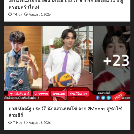
เอิร์นไดเม่ เอิร์น รัตนาภรณ์ ประวัติ จากรักวัยเรียน 10 ปี สู่
ครอบครัวไดเม่
August 6, 2026
T-Hoy
ซุปเปอร์สตาร์
ดาราชาย
นายแบบ
ประวัติดารา
บาส หัสณัฐ ประวัติ นักแสดงบทโซ่ จาก 2Moons สู่ซอโซ่
ล่ามธีร์
August 6, 2026
T-Hoy