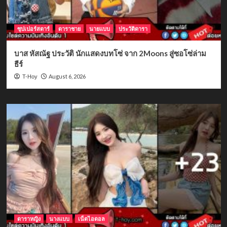
ซุปเปอร์สตาร์
ดาราชาย
นายแบบ
ประวัติดารา
บาส หัสณัฐ ประวัติ นักแสดงบทโซ่ จาก 2Moons สู่ซอโซ่ล่าม
ธีร์
August 6, 2026
T-Hoy
ดาราหญิง
นางแบบ
เน็ตไอดอล