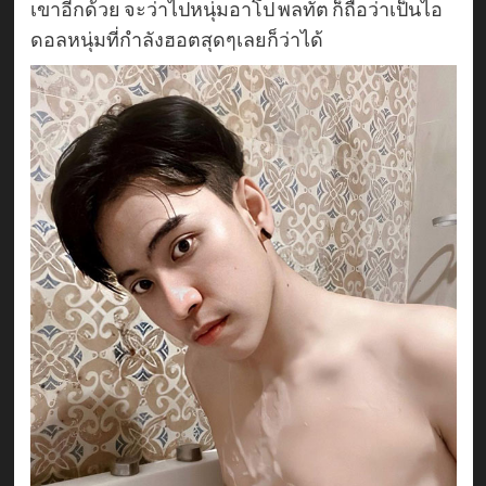
เขาอีกด้วย จะว่าไปหนุ่มอาโป พลทัต ก็ถือว่าเป็นไอ
ดอลหนุ่มที่กำลังฮอตสุดๆเลยก็ว่าได้