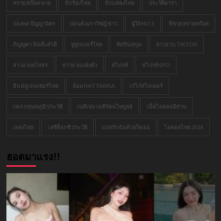
ทราย สก๊อต พาย
นักร้องไทย
นักแสดงไทย
ประวัติดารา
ปองพล ปัญญามิตร
ปอนด์ ณราวิชญ์ ข่าว
ผู้ให้ NO.1
พี่ชาย ทรายสก๊อต
ภิญญดา นันต๊ะคำมี
ยูทูบเบอร์ไทย
ศิลปินหนุ่ม
สาวอวบ TIKTOK
สาวอวบยโสธร
สาวอวบแต่งตัว
สไปรท์
สไปรท์ SPD
อินฟลูเอนเซอร์ไทย
อ้อม NATTARIKA
เก๋ไก๋สไลเดอร์
เจเจ กฤษณภูมิ ประวัติ
เนติเจน เนติรัตนไพบูลย์
เน็ตไอดอลอีสาน
เพลงไทย
เลซีล็อกซี ประวัติ
แปลรักฉันด้วยใจเธอ
ไอดอลไทย 2026
ฮอตมาแรง!!