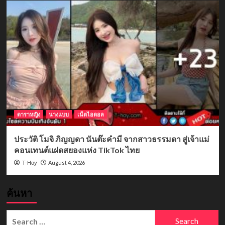
ดาราหญิง
นางแบบ
เน็ตไอดอล
ประวัติ โมจิ ภิญญดา นันต๊ะคำมี จากสาวธรรมดา สู่เจ้าแม่
คอนเทนต์แฝดสยองแห่ง TikTok ไทย
August 4, 2026
T-Hoy
ค้นหา
Search