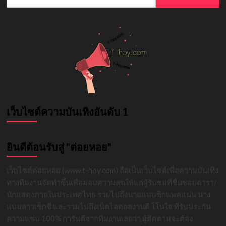
for:
เว็บไซต์ความบันเทิงอันดับ 1
ยินดีต้อนรับสู่ "ต่อยหอย"
เว็บไซต์ต่อยหอย (www.t-hoy.com) ถือเป็นเว็บไซต์เพื่อความบันเทิง
ทางทีมงานจัดทำขึ้นเพื่อมอบความสุขให้แก่ผู้รับชมที่ชื่นชอบดารา/
นักแสดงภายในประเทศไทย รวมไปถึงนายแบบซิกแพคแน่น นาง
แบบสาวเซ็กซี่ และรวมไปถึงเน็ตไอดอลงานดี โโนใจ ที่รับประกัน
ความแซ่บ 100% การันตีจากทีมงานเลยว่า ผู้ติดตามจะต้อง