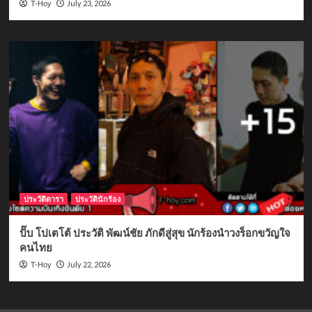
July 23, 2026
T-Hoy
ประวัติดารา
ประวัตินักร้อง
ปั๊บ โปเตโต้ ประวัติ พัฒน์ชัย ภักดีสู่สุข นักร้องนำวงร็อกขวัญใจ
คนไทย
July 22, 2026
T-Hoy