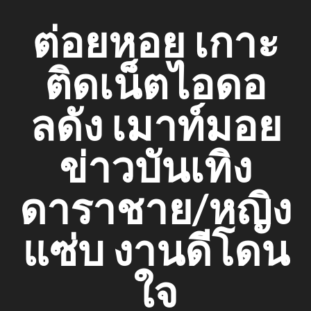
Skip
ต่อยหอย เกาะ
to
content
ติดเน็ตไอดอ
ลดัง เมาท์มอย
ข่าวบันเทิง
ดาราชาย/หญิง
แซ่บ งานดีโดน
ใจ