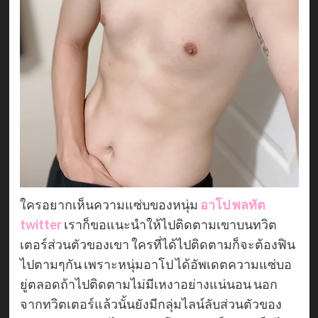
ใครอยากเห็นความแซ่บของหนุ่ม
อาโป พลทัต
twitter
เราก็ขอแนะนำให้ไปติดตามเขาบนทวิต
เตอร์ส่วนตัวของเขา ใครที่ได้ไปติดตามก็จะต้องฟิน
ไปตามๆกัน เพราะหนุ่มอาโป ได้อัพเดตความแซ่บอ
ยู่ตลอดถ้าไปติดตามไม่มีเหงาอย่างแน่นอน นอก
จากทวิตเตอร์แล้วนั้นยังมีกลุ่มไลน์ลับส่วนตัวของ