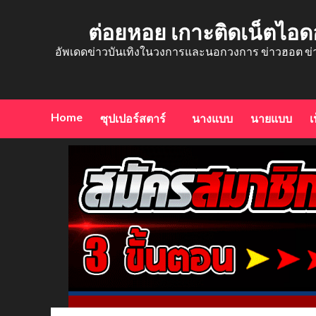
Skip
to
ต่อยหอย เกาะติดเน็ตไอด
content
อัพเดดข่าวบันเทิงในวงการและนอกวงการ ข่าวฮอต ข่
Home
ซุปเปอร์สตาร์
นางแบบ
นายแบบ
เ