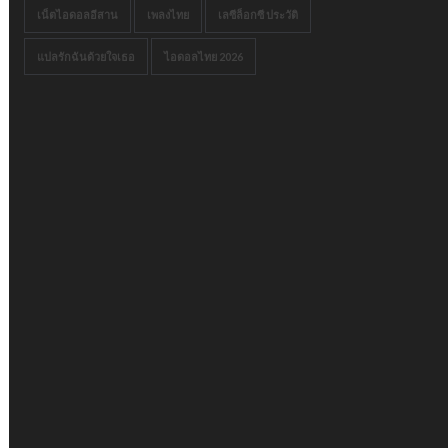
เน็ตไอดอลอีสาน
เพลงไทย
เลซีล็อกซี ประวัติ
แปลรักฉันด้วยใจเธอ
ไอดอลไทย 2026