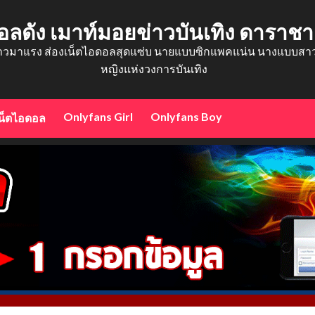
อลดัง เมาท์มอยข่าวบันเทิง ดาราช
าวมาแรง ส่องเน็ตไอดอลสุดแซ่บ นายแบบซิกแพคแน่น นางแบบสาวสว
หญิงแห่งวงการบันเทิง
Onlyfans Girl
Onlyfans Boy
น็ตไอดอล