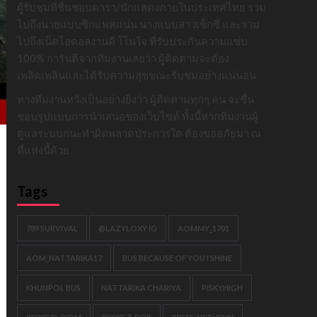
ผู้รับชมที่ชื่นชอบดารา/นักแสดงภายในประเทศไทย รวม
ไปถึงนายแบบซิกแพคแน่น นางแบบสาวเซ็กซี่ และรวม
ไปถึงเน็ตไอดอลงานดี โโนใจ ที่รับประกันความแซ่บ
100% การันตีจากทีมงานเลยว่า ผู้ติดตามจะต้อง
เพลิดเพลินและได้รับความสุขขณะรับชมอย่างแน่นอน
ทางทีมงานหวังเป็นอย่างยิ่งว่า ผู้ติดตามทุกๆ คน จะชื่น
ชอบรูปแบบการนำเสนอของเว็บไซต์ ทั้งนี้หากทีมงานผู้
ดูแลระบบกนะทำผิดพลาดประการใด ต้องขออภัยมา ณ
ที่แห่งนี้ด้วย
Tags
789 SURVIVAL
@LAZYLOXY IG
AOMMY_1701
AOM_NATTARIKA17
BUS BECAUSE OF YOU I SHINE
KHUNPOL BUS
NATTARIKA CHARIYA
PISKYHIGH