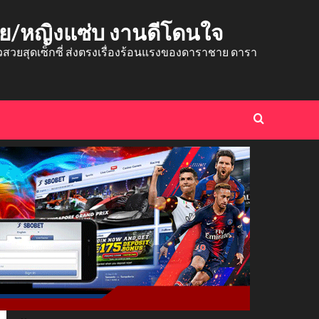
าย/หญิงแซ่บ งานดีโดนใจ
ยสุดเซ็กซี่ ส่งตรงเรื่องร้อนแรงของดาราชาย ดารา