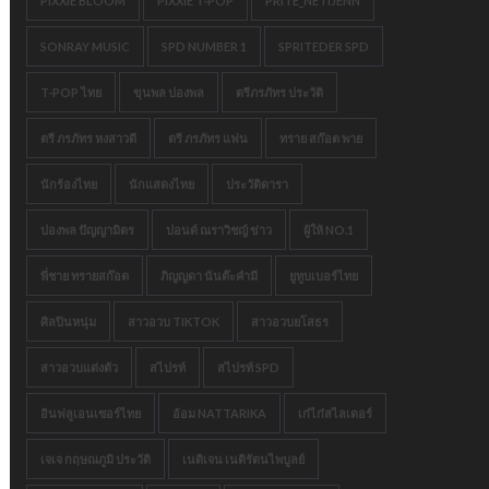
PIXXIE BLOOM
PIXXIE T-POP
PRITE_NETIJENN
SONRAY MUSIC
SPD NUMBER 1
SPRITEDER SPD
T-POP ไทย
ขุนพล ปองพล
ตรีภรภัทร ประวัติ
ตรี ภรภัทร หงสาวดี
ตรี ภรภัทร แฟน
ทราย สก๊อต พาย
นักร้องไทย
นักแสดงไทย
ประวัติดารา
ปองพล ปัญญามิตร
ปอนด์ ณราวิชญ์ ข่าว
ผู้ให้ NO.1
พี่ชาย ทรายสก๊อต
ภิญญดา นันต๊ะคำมี
ยูทูบเบอร์ไทย
ศิลปินหนุ่ม
สาวอวบ TIKTOK
สาวอวบยโสธร
สาวอวบแต่งตัว
สไปรท์
สไปรท์ SPD
อินฟลูเอนเซอร์ไทย
อ้อม NATTARIKA
เก๋ไก๋สไลเดอร์
เจเจ กฤษณภูมิ ประวัติ
เนติเจน เนติรัตนไพบูลย์