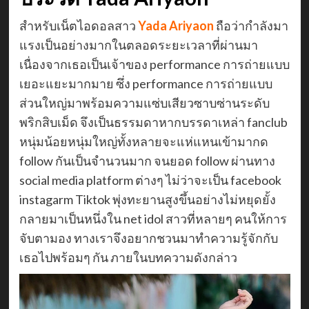
สำหรับเน็ตไอดอลสาว
Yada Ariyaon
ถือว่ากำลังมา
แรงเป็นอย่างมากในตลอดระยะเวลาที่ผ่านมา
เนื่องจากเธอเป็นเจ้าของ performance การถ่ายแบบ
เยอะแยะมากมาย ซึ่ง performance การถ่ายแบบ
ส่วนใหญ่มาพร้อมความแซ่บเสียวซาบซ่านระดับ
พริกสิบเม็ด จึงเป็นธรรมดาหากบรรดาเหล่า fanclub
หนุ่มน้อยหนุ่มใหญ่ทั้งหลายจะแห่แหนเข้ามากด
follow กันเป็นจำนวนมาก จนยอด follow ผ่านทาง
social media platform ต่างๆ ไม่ว่าจะเป็น facebook
instagarm Tiktok พุ่งทะยานสูงขึ้นอย่างไม่หยุดยั้ง
กลายมาเป็นหนึ่งใน net idol สาวที่หลายๆ คนให้การ
จับตามอง ทางเราจึงอยากชวนมาทำความรู้จักกับ
เธอไปพร้อมๆ กัน ภายในบทความดังกล่าว