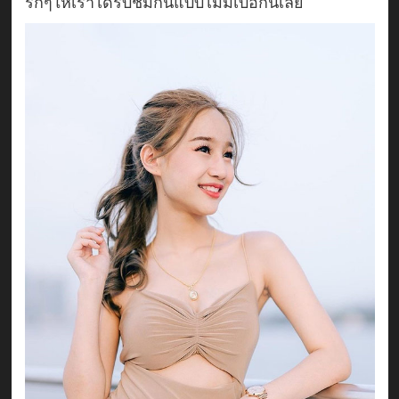
รักๆให้เราได้รับชมกันแบบไม่มีเบื่อกันเลย