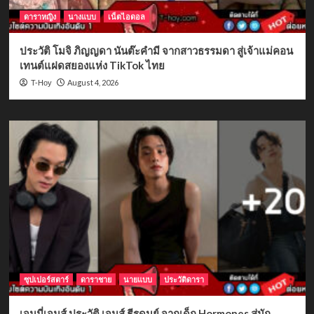
ดาราหญิง
นางแบบ
เน็ตไอดอล
ประวัติ โมจิ ภิญญดา นันต๊ะคำมี จากสาวธรรมดา สู่เจ้าแม่คอน
เทนต์แฝดสยองแห่ง TikTok ไทย
August 4, 2026
T-Hoy
ซุปเปอร์สตาร์
ดาราชาย
นายแบบ
ประวัติดารา
เจมมี่เจมส์ ประวัติ เจมส์ ธีรดนย์ จากเด็ก Hormones สู่นัก