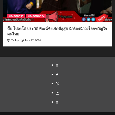
ประวัติดารา
ประวัตินักร้อง
ปั๊บ โปเตโต้ ประวัติ พัฒน์ชัย ภักดีสู่สุข นักร้องนำวงร็อกขวัญใจ
คนไทย
July 22, 2026
T-Hoy
Yelp
Facebook
Twitter
Instagram
Email