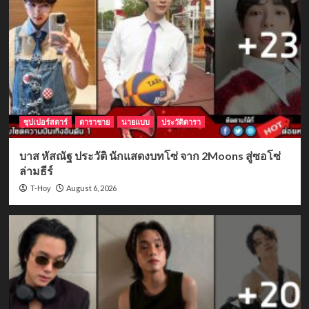
ซุปเปอร์สตาร์
ดาราชาย
นายแบบ
ประวัติดารา
บาส หัสณัฐ ประวัติ นักแสดงบทโซ่ จาก 2Moons สู่ซอโซ่
ล่ามธีร์
August 6, 2026
T-Hoy