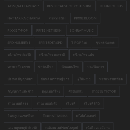
AOM_NATTARIKA17
BUS BECAUSE OF YOU I SHINE
KHUNPOL BUS
NATTARIKA CHARIYA
PISKYHIGH
PIXXIE BLOOM
PIXXIE T-POP
PRITE_NETIJENN
SONRAY MUSIC
SPD NUMBER 1
SPRITEDER SPD
T-POP ไทย
ขุนพล ปองพล
ตรีภรภัทร ประวัติ
ตรี ภรภัทร หงสาวดี
ตรี ภรภัทร แฟน
ทราย สก๊อต พาย
นักร้องไทย
นักแสดงไทย
ประวัติดารา
ปองพล ปัญญามิตร
ปอนด์ ณราวิชญ์ ข่าว
ผู้ให้ NO.1
พี่ชาย ทรายสก๊อต
ภิญญดา นันต๊ะคำมี
ยูทูบเบอร์ไทย
ศิลปินหนุ่ม
สาวอวบ TIKTOK
สาวอวบยโสธร
สาวอวบแต่งตัว
สไปรท์
สไปรท์ SPD
อินฟลูเอนเซอร์ไทย
อ้อม NATTARIKA
เก๋ไก๋สไลเดอร์
เจเจ กฤษณภูมิ ประวัติ
เนติเจน เนติรัตนไพบูลย์
เน็ตไอดอลอีสาน