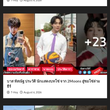
August 6, 2026
T-Hoy
ซุปเปอร์สตาร์
ดาราชาย
นายแบบ
ประวัติดารา
บาส หัสณัฐ ประวัติ นักแสดงบทโซ่ จาก 2Moons สู่ซอโซ่ล่าม
ธีร์
August 6, 2026
T-Hoy