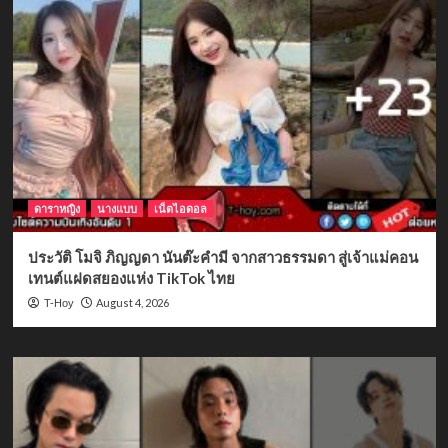
ดาราหญิง
นางแบบ
เน็ตไอดอล
ประวัติ โมจิ ภิญญดา นันต๊ะคำมี จากสาวธรรมดา สู่เจ้าแม่คอน
เทนต์แฝดสยองแห่ง TikTok ไทย
August 4, 2026
T-Hoy