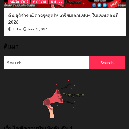
ซุปเปอร์สตาร์
ดาราชาย
นายแบบ
คีน สุวิจักขณ์ ดาวรุ่งสุดปัง เตรียมเจอแฟนๆ ในแฟนคอนปี
2026
June 18, 2026
T-Hoy
ค้นหา
Search
for:
เว็บไซต์ความบันเทิงอันดับ 1