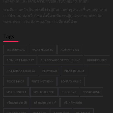
เพลิดเพลินและได้รับความสุขขณะรับชมอย่างแน่นอน
ทางทีมงานหวังเป็นอย่างยิ่งว่า ผู้ติดตามทุกๆ คน จะชื่นชอบรูปแบบ
การนำเสนอของเว็บไซต์ ทั้งนี้หากทีมงานผู้ดูแลระบบกนะทำผิด
พลาดประการใด ต้องขออภัยมา ณ ที่แห่งนี้ด้วย
Tags
789 SURVIVAL
@LAZYLOXY IG
AOMMY_1701
AOM_NATTARIKA17
BUS BECAUSE OF YOU I SHINE
KHUNPOL BUS
NATTARIKA CHARIYA
PISKYHIGH
PIXXIE BLOOM
PIXXIE T-POP
PRITE_NETIJENN
SONRAY MUSIC
SPD NUMBER 1
SPRITEDER SPD
T-POP ไทย
ขุนพล ปองพล
ตรีภรภัทร ประวัติ
ตรี ภรภัทร หงสาวดี
ตรี ภรภัทร แฟน