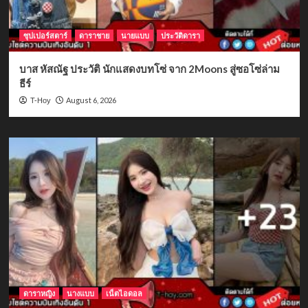
ซุปเปอร์สตาร์
ดาราชาย
นายแบบ
ประวัติดารา
บาส หัสณัฐ ประวัติ นักแสดงบทโซ่ จาก 2Moons สู่ซอโซ่ล่าม
ธีร์
August 6, 2026
T-Hoy
ดาราหญิง
นางแบบ
เน็ตไอดอล