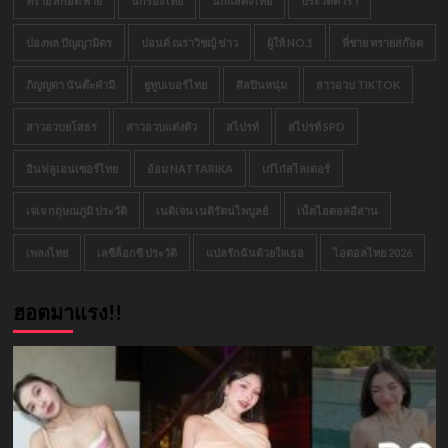
ทราย สก๊อต พาย
นักร้องไทย
นักแสดงไทย
ประวัติดารา
ปองพล ปัญญามิตร
ปอนด์ ณราวิชญ์ ข่าว
ผู้ให้ NO.1
พี่ชาย ทรายสก๊อต
ภิญญดา นันต๊ะคำมี
ยูทูบเบอร์ไทย
ศิลปินหนุ่ม
สาวอวบ TIKTOK
สาวอวบยโสธร
สาวอวบแต่งตัว
สไปรท์
สไปรท์ SPD
อินฟลูเอนเซอร์ไทย
อ้อม NATTARIKA
เก๋ไก๋สไลเดอร์
เจเจ กฤษณภูมิ ประวัติ
เนติเจน เนติรัตนไพบูลย์
เน็ตไอดอลอีสาน
เพลงไทย
เลซีล็อกซี ประวัติ
แปลรักฉันด้วยใจเธอ
ไอดอลไทย 2026
ฮอตมาแรง!!