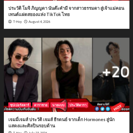
ประวัติ โมจิ ภิญญดา นันต๊ะคำมี จากสาวธรรมดา สู่เจ้าแม่คอน
เทนต์แฝดสยองแห่ง TikTok ไทย
August 4, 2026
T-Hoy
ซุปเปอร์สตาร์
ดาราชาย
นายแบบ
ประวัติดารา
เจมมี่เจมส์ ประวัติ เจมส์ ธีรดนย์ จากเด็ก Hormones สู่นัก
แสดงและศิลปินรอบด้าน
July 23, 2026
T-Hoy