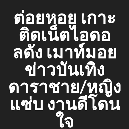
Skip
ต่อยหอย เกาะ
to
content
ติดเน็ตไอดอ
ลดัง เมาท์มอย
ข่าวบันเทิง
ดาราชาย/หญิง
แซ่บ งานดีโดน
ใจ