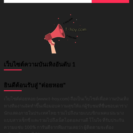
for:
สาว
เจ้า
สาว
ป้าย
แดง
เว็บไซต์ความบันเทิงอันดับ 1
ยินดีต้อนรับสู่ "ต่อยหอย"
เว็บไซต์ต่อยหอย (www.t-hoy.com) ถือเป็นเว็บไซต์เพื่อความบันเทิง
ทางทีมงานจัดทำขึ้นเพื่อมอบความสุขให้แก่ผู้รับชมที่ชื่นชอบดารา/
นักแสดงภายในประเทศไทย รวมไปถึงนายแบบซิกแพคแน่น นาง
แบบสาวเซ็กซี่ และรวมไปถึงเน็ตไอดอลงานดี โโนใจ ที่รับประกัน
ความแซ่บ 100% การันตีจากทีมงานเลยว่า ผู้ติดตามจะต้อง