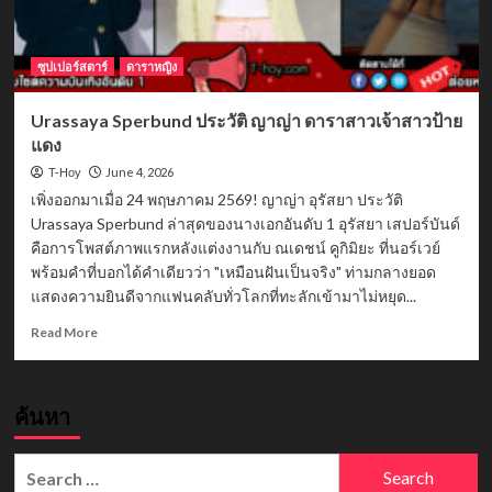
ซุปเปอร์สตาร์
ดาราหญิง
Urassaya Sperbund ประวัติ ญาญ่า ดาราสาวเจ้าสาวป้าย
แดง
June 4, 2026
T-Hoy
เพิ่งออกมาเมื่อ 24 พฤษภาคม 2569! ญาญ่า อุรัสยา ประวัติ
Urassaya Sperbund ล่าสุดของนางเอกอันดับ 1 อุรัสยา เสปอร์บันด์
คือการโพสต์ภาพแรกหลังแต่งงานกับ ณเดชน์ คูกิมิยะ ที่นอร์เวย์
พร้อมคำที่บอกได้คำเดียวว่า "เหมือนฝันเป็นจริง" ท่ามกลางยอด
แสดงความยินดีจากแฟนคลับทั่วโลกที่ทะลักเข้ามาไม่หยุด...
Read
Read More
more
about
Urassaya
ค้นหา
Sperbund
ประวัติ
ญาญ่า
Search
ดารา