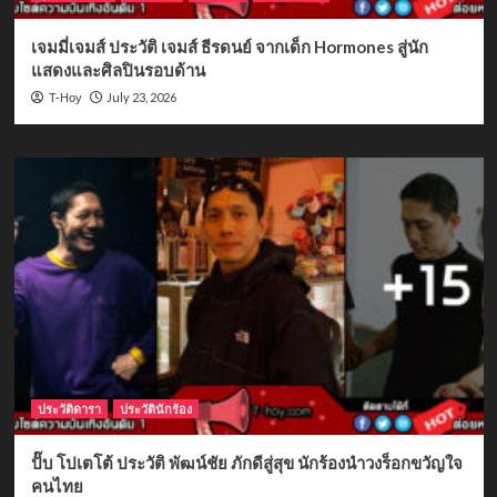
เจมมี่เจมส์ ประวัติ เจมส์ ธีรดนย์ จากเด็ก Hormones สู่นัก
แสดงและศิลปินรอบด้าน
July 23, 2026
T-Hoy
ประวัติดารา
ประวัตินักร้อง
ปั๊บ โปเตโต้ ประวัติ พัฒน์ชัย ภักดีสู่สุข นักร้องนำวงร็อกขวัญใจ
คนไทย