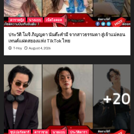
ดาราหญิง
นางแบบ
เน็ตไอดอล
ประวัติ โมจิ ภิญญดา นันต๊ะคำมี จากสาวธรรมดา สู่เจ้าแม่คอน
เทนต์แฝดสยองแห่ง TikTok ไทย
August 4, 2026
T-Hoy
ซุปเปอร์สตาร์
ดาราชาย
นายแบบ
ประวัติดารา