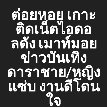
Skip
ต่อยหอย เกาะ
to
content
ติดเน็ตไอดอ
ลดัง เมาท์มอย
ข่าวบันเทิง
ดาราชาย/หญิง
แซ่บ งานดีโดน
ใจ