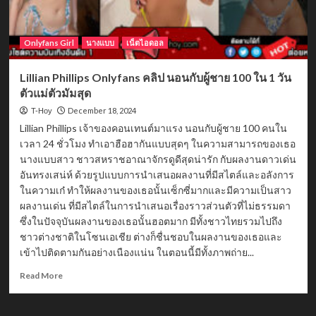
Onlyfans Girl
นางแบบ
เน็ตไอดอล
Lillian Phillips Onlyfans คลิป นอนกับผู้ชาย 100 ใน 1 วัน
ตัวแม่ตัวมัมสุด
December 18, 2024
T-Hoy
Lillian Phillips เจ้าของคอนเทนต์มาแรง นอนกับผู้ชาย 100 คนใน
เวลา 24 ชั่วโมง ทำเอาฮือฮากันแบบสุดๆ ในความสามารถของเธอ
นางแบบสาว ชาวสหราชอาณาจักรดูดีสุดน่ารัก กับผลงานดาวเด่น
อันทรงเสน่ห์ ด้วยรูปแบบการนำเสนอผลงานที่มีสไตล์และอลังการ
ในความเก๋ ทำให้ผลงานของเธอนั้นเซ็กซี่มากและมีความเป็นสาว
ผลงานเด่น ที่มีสไตล์ในการนำเสนอเรื่องราวส่วนตัวที่ไม่ธรรมดา
ซึ่งในปัจจุบันผลงานของเธอนั้นฮอตมาก มีทั้งชาวไทยรวมไปถึง
ชาวต่างชาติในโซนเอเชีย ต่างก็ชื่นชอบในผลงานของเธอและ
เข้าไปติดตามกันอย่างเนืองแน่น ในตอนนี้มีทั้งภาพถ่าย...
Read
Read More
more
about
Lillian