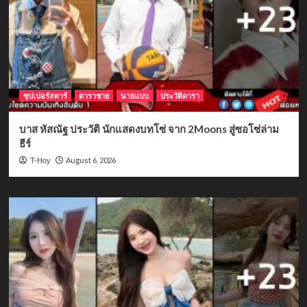
ซุปเปอร์สตาร์
ดาราชาย
นายแบบ
ประวัติดารา
บาส หัสณัฐ ประวัติ นักแสดงบทโซ่ จาก 2Moons สู่ซอโซ่ล่าม
ธีร์
August 6, 2026
T-Hoy