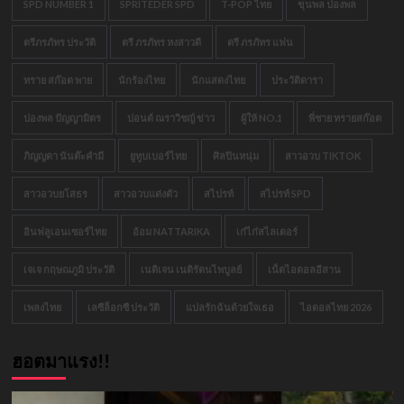
SPD NUMBER 1
SPRITEDER SPD
T-POP ไทย
ขุนพล ปองพล
ตรีภรภัทร ประวัติ
ตรี ภรภัทร หงสาวดี
ตรี ภรภัทร แฟน
ทราย สก๊อต พาย
นักร้องไทย
นักแสดงไทย
ประวัติดารา
ปองพล ปัญญามิตร
ปอนด์ ณราวิชญ์ ข่าว
ผู้ให้ NO.1
พี่ชาย ทรายสก๊อต
ภิญญดา นันต๊ะคำมี
ยูทูบเบอร์ไทย
ศิลปินหนุ่ม
สาวอวบ TIKTOK
สาวอวบยโสธร
สาวอวบแต่งตัว
สไปรท์
สไปรท์ SPD
อินฟลูเอนเซอร์ไทย
อ้อม NATTARIKA
เก๋ไก๋สไลเดอร์
เจเจ กฤษณภูมิ ประวัติ
เนติเจน เนติรัตนไพบูลย์
เน็ตไอดอลอีสาน
เพลงไทย
เลซีล็อกซี ประวัติ
แปลรักฉันด้วยใจเธอ
ไอดอลไทย 2026
ฮอตมาแรง!!