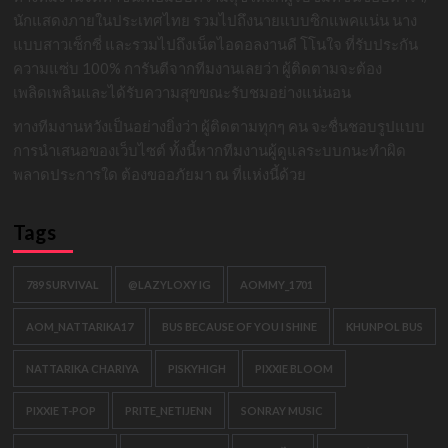
นักแสดงภายในประเทศไทย รวมไปถึงนายแบบซิกแพคแน่น นาง
แบบสาวเซ็กซี่ และรวมไปถึงเน็ตไอดอลงานดี โโนใจ ที่รับประกัน
ความแซ่บ 100% การันตีจากทีมงานเลยว่า ผู้ติดตามจะต้อง
เพลิดเพลินและได้รับความสุขขณะรับชมอย่างแน่นอน
ทางทีมงานหวังเป็นอย่างยิ่งว่า ผู้ติดตามทุกๆ คน จะชื่นชอบรูปแบบ
การนำเสนอของเว็บไซต์ ทั้งนี้หากทีมงานผู้ดูแลระบบกนะทำผิด
พลาดประการใด ต้องขออภัยมา ณ ที่แห่งนี้ด้วย
Tags
789 SURVIVAL
@LAZYLOXY IG
AOMMY_1701
AOM_NATTARIKA17
BUS BECAUSE OF YOU I SHINE
KHUNPOL BUS
NATTARIKA CHARIYA
PISKYHIGH
PIXXIE BLOOM
PIXXIE T-POP
PRITE_NETIJENN
SONRAY MUSIC