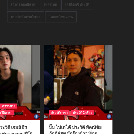
เน็ตไอดอลอีสาน
เพลงไทย
เลซีล็อกซี ประวัติ
แปลรักฉันด้วยใจเธอ
ไอดอลไทย 2026
ดาราชาย
วัติดารา
ประวัติดารา
ประวัตินักร้อง
ระวัติ เจมส์ ธีร
ปั๊บ โปเตโต้ ประวัติ พัฒน์ชัย
ก Hormones สู่นัก
ภักดีสู่สุข นักร้องนำวงร็อก