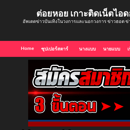
Skip
to
ต่อยหอย เกาะติดเน็ตไอด
content
อัพเดดข่าวบันเทิงในวงการและนอกวงการ ข่าวฮอต ข่
Home
ซุปเปอร์สตาร์
นางแบบ
นายแบบ
เ