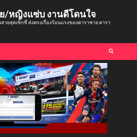
าย/หญิงแซ่บ งานดีโดนใจ
ยสุดเซ็กซี่ ส่งตรงเรื่องร้อนแรงของดาราชาย ดารา