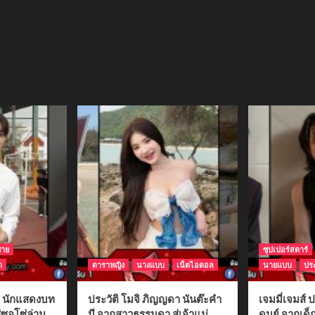
ชาย
ซุปเปอร์สตาร์
า
ดาราหญิง
นางแบบ
เน็ตไอดอล
นายแบบ
ประ
ติ นักแสดงบท
ประวัติ โมจิ ภิญญดา นันต๊ะคำ
เจมมี่เจมส์ ป
่ซอโซ่ล่าม
มี จากสาวธรรมดา สู่เจ้าแม่
ดนย์ จากเด็