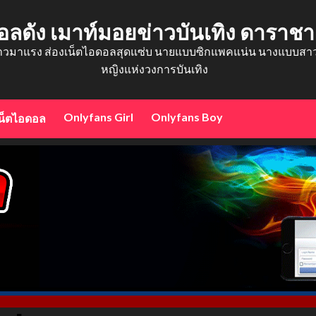
อลดัง เมาท์มอยข่าวบันเทิง ดาราช
าวมาแรง ส่องเน็ตไอดอลสุดแซ่บ นายแบบซิกแพคแน่น นางแบบสาวสว
หญิงแห่งวงการบันเทิง
Onlyfans Girl
Onlyfans Boy
น็ตไอดอล