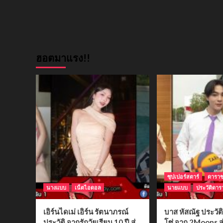
ฮอตมาแรง!!
ซุปเปอร์สตาร์
ดารา
นางแบบ
เน็ตไอดอล
นายแบบ
ประวัติดาร
เอิร์นไดเม่ เอิร์น รัตนาภรณ์
บาส หัสณัฐ ประวั
ประวัติ จากรักวัยเรียน 10 ปี สู่
โซ่ จาก 2Moons สู