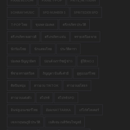
PIXXIE BLOOM
PIXXIE T-POP
PRITE_NETIJENN
SONRAY MUSIC
SPD NUMBER 1
SPRITEDER SPD
T-POP ไทย
ขุนพล ปองพล
ตรีภรภัทร ประวัติ
ตรี ภรภัทร หงสาวดี
ตรี ภรภัทร แฟน
ทราย สก๊อต พาย
นักร้องไทย
นักแสดงไทย
ประวัติดารา
ปองพล ปัญญามิตร
ปอนด์ ณราวิชญ์ ข่าว
ผู้ให้ NO.1
พี่ชาย ทรายสก๊อต
ภิญญดา นันต๊ะคำมี
ยูทูบเบอร์ไทย
ศิลปินหนุ่ม
สาวอวบ TIKTOK
สาวอวบยโสธร
สาวอวบแต่งตัว
สไปรท์
สไปรท์ SPD
อินฟลูเอนเซอร์ไทย
อ้อม NATTARIKA
เก๋ไก๋สไลเดอร์
เจเจ กฤษณภูมิ ประวัติ
เนติเจน เนติรัตนไพบูลย์