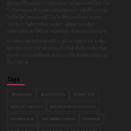
ผู้รับชมที่ชื่นชอบดารา/นักแสดงภายในประเทศไทย รวม
ไปถึงนายแบบซิกแพคแน่น นางแบบสาวเซ็กซี่ และรวม
ไปถึงเน็ตไอดอลงานดี โโนใจ ที่รับประกันความแซ่บ
100% การันตีจากทีมงานเลยว่า ผู้ติดตามจะต้อง
เพลิดเพลินและได้รับความสุขขณะรับชมอย่างแน่นอน
ทางทีมงานหวังเป็นอย่างยิ่งว่า ผู้ติดตามทุกๆ คน จะชื่น
ชอบรูปแบบการนำเสนอของเว็บไซต์ ทั้งนี้หากทีมงานผู้
ดูแลระบบกนะทำผิดพลาดประการใด ต้องขออภัยมา ณ
ที่แห่งนี้ด้วย
Tags
789 SURVIVAL
@LAZYLOXY IG
AOMMY_1701
AOM_NATTARIKA17
BUS BECAUSE OF YOU I SHINE
KHUNPOL BUS
NATTARIKA CHARIYA
PISKYHIGH