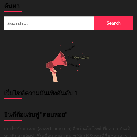
ค้นหา
(Aoki)
เส้น
ทาง
Search
ค
for:
รี
เอ
เตอร์
สาว
เอเชีย
สู่
กระแส
ระดับ
โลก
เว็บไซต์ความบันเทิงอันดับ 1
ยินดีต้อนรับสู่ "ต่อยหอย"
เว็บไซต์ต่อยหอย (www.t-hoy.com) ถือเป็นเว็บไซต์เพื่อความบันเทิง
ทางทีมงานจัดทำขึ้นเพื่อมอบความสุขให้แก่ผู้รับชมที่ชื่นชอบดารา/