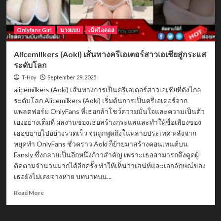
Onlyfans Girl
นางแบบ
เน็ตไอดอล
Alicemilkers (Aoki) เส้นทางครีเอเตอร์สาวเอเชียสู่กระแส
ระดับโลก
September 29, 2025
T-Hoy
alicemilkers (Aoki) เส้นทางการเป็นครีเอเตอร์สาวเอเชียที่ดังไกล
ระดับโลก Alicemilkers (Aoki) เริ่มต้นการเป็นครีเอเตอร์จาก
แพลตฟอร์ม OnlyFans ที่เธอกล้าโชว์ความมั่นใจและความเป็นตัว
เองอย่างเต็มที่ ผลงานของเธอสร้างกระแสและทำให้ชื่อเสียงของ
เธอขยายไปอย่างรวดเร็ว จนถูกพูดถึงในหลายประเทศ หลังจาก
หยุดทำ OnlyFans ชั่วคราว Aoki ก็ย้ายมาสร้างคอนเทนต์บน
Fansly ซึ่งกลายเป็นอีกหนึ่งก้าวสำคัญ เพราะเธอสามารถดึงดูดผู้
ติดตามจำนวนมากได้อีกครั้ง ทำให้เห็นว่าเสน่ห์และเอกลักษณ์ของ
เธอยังไม่เคยจางหาย บทบาทบน...
Read
Read More
more
about
Alicemilkers