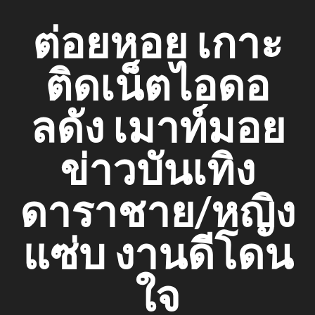
Skip
ต่อยหอย เกาะ
to
content
ติดเน็ตไอดอ
ลดัง เมาท์มอย
ข่าวบันเทิง
ดาราชาย/หญิง
แซ่บ งานดีโดน
ใจ