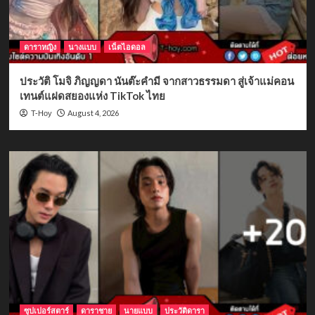
ดาราหญิง
นางแบบ
เน็ตไอดอล
ประวัติ โมจิ ภิญญดา นันต๊ะคำมี จากสาวธรรมดา สู่เจ้าแม่คอน
เทนต์แฝดสยองแห่ง TikTok ไทย
August 4, 2026
T-Hoy
ซุปเปอร์สตาร์
ดาราชาย
นายแบบ
ประวัติดารา