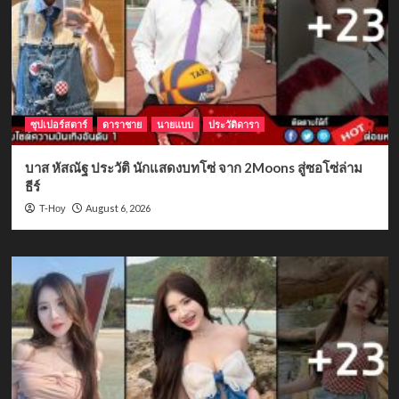
ซุปเปอร์สตาร์
ดาราชาย
นายแบบ
ประวัติดารา
บาส หัสณัฐ ประวัติ นักแสดงบทโซ่ จาก 2Moons สู่ซอโซ่ล่าม
ธีร์
August 6, 2026
T-Hoy