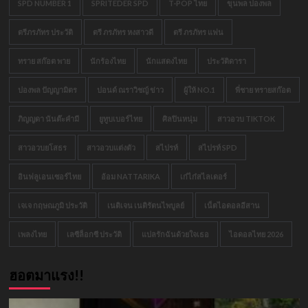
SPD NUMBER 1
SPRITEDER SPD
T-POP ไทย
ขุนพล ปองพล
ตรีภรภัทร ประวัติ
ตรี ภรภัทร หงสาวดี
ตรี ภรภัทร แฟน
ทราย สก๊อต พาย
นักร้องไทย
นักแสดงไทย
ประวัติดารา
ปองพล ปัญญามิตร
ปอนด์ ณราวิชญ์ ข่าว
ผู้ให้ NO.1
พี่ชาย ทรายสก๊อต
ภิญญดา นันต๊ะคำมี
ยูทูบเบอร์ไทย
ศิลปินหนุ่ม
สาวอวบ TIKTOK
สาวอวบยโสธร
สาวอวบแต่งตัว
สไปรท์
สไปรท์ SPD
อินฟลูเอนเซอร์ไทย
อ้อม NATTARIKA
เก๋ไก๋สไลเดอร์
เจเจ กฤษณภูมิ ประวัติ
เนติเจน เนติรัตนไพบูลย์
เน็ตไอดอลอีสาน
เพลงไทย
เลซีล็อกซี ประวัติ
แปลรักฉันด้วยใจเธอ
ไอดอลไทย 2026
ฮอตมาแรง!!