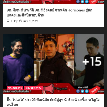
เจมมี่เจมส์ ประวัติ เจมส์ ธีรดนย์ จากเด็ก Hormones สู่นัก
แสดงและศิลปินรอบด้าน
July 23, 2026
T-Hoy
ประวัติดารา
ประวัตินักร้อง
ปั๊บ โปเตโต้ ประวัติ พัฒน์ชัย ภักดีสู่สุข นักร้องนำวงร็อกขวัญใจ
คนไทย