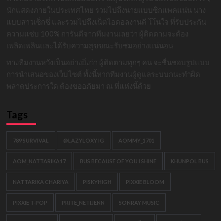
นักแสดงภายในประเทศไทย รวมไปถึงนายแบบซิกแพคแน่น นาง
แบบสาวเซ็กซี่ และรวมไปถึงเน็ตไอดอลงานดี โโนใจ ที่รับประกัน
ความแซ่บ 100% การันตีจากทีมงานเลยว่า ผู้ติดตามจะต้อง
เพลิดเพลินและได้รับความสุขขณะรับชมอย่างแน่นอน
ทางทีมงานหวังเป็นอย่างยิ่งว่า ผู้ติดตามทุกๆ คน จะชื่นชอบรูปแบบ
การนำเสนอของเว็บไซต์ ทั้งนี้หากทีมงานผู้ดูแลระบบกนะทำผิด
พลาดประการใด ต้องขออภัยมา ณ ที่แห่งนี้ด้วย
Tags
789 SURVIVAL
@LAZYLOXY IG
AOMMY_1701
AOM_NATTARIKA17
BUS BECAUSE OF YOU I SHINE
KHUNPOL BUS
NATTARIKA CHARIYA
PISKYHIGH
PIXXIE BLOOM
PIXXIE T-POP
PRITE_NETIJENN
SONRAY MUSIC