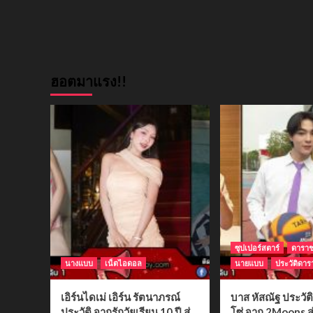
ฮอตมาแรง!!
ซุปเปอร์สตาร์
ดารา
นางแบบ
เน็ตไอดอล
นายแบบ
ประวัติดาร
เอิร์นไดเม่ เอิร์น รัตนาภรณ์
บาส หัสณัฐ ประวั
ประวัติ จากรักวัยเรียน 10 ปี สู่
โซ่ จาก 2Moons สู