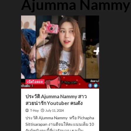
Ajumma Nammy
เน็ตไอดอล
ประวัติ Ajumma Nammy สาว
สวยน่ารัก Youtuber คนดัง
July 11, 2024
T-Hoy
ประวัติ Ajumma Nammy หรือ Pichapha
Sittisarapan งานดีจนให้คะแนนเต็ม 10
กับผู้หญิงคนนี้ที่น่ารักมาก เธอเป็น