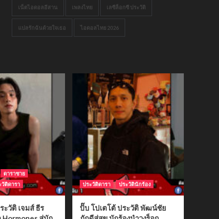
เน็ตไอดอลอีสาน
เพลงไทย
เลซีล็อกซี ประวัติ
แปลรักฉันด้วยใจเธอ
ไอดอลไทย 2026
ดาราชาย
วัติดารา
ประวัติดารา
ประวัตินักร้อง
ระวัติ เจมส์ ธีร
ปั๊บ โปเตโต้ ประวัติ พัฒน์ชัย
ก Hormones สู่นัก
ภักดีสู่สุข นักร้องนำวงร็อก