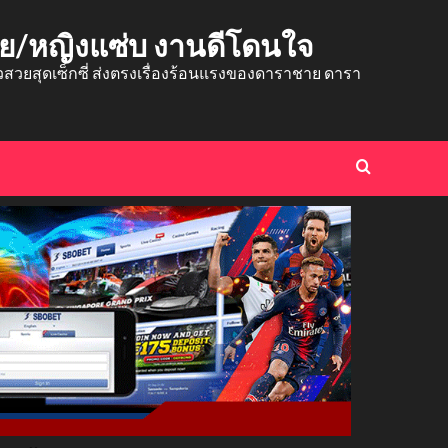
าย/หญิงแซ่บ งานดีโดนใจ
ยสุดเซ็กซี่ ส่งตรงเรื่องร้อนแรงของดาราชาย ดารา