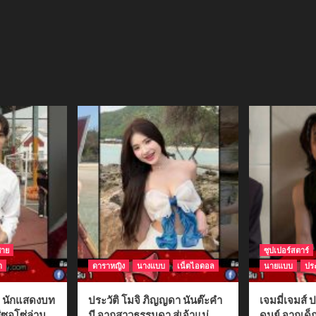
ชาย
ซุปเปอร์สตาร์
า
ดาราหญิง
นางแบบ
เน็ตไอดอล
นายแบบ
ประ
ติ นักแสดงบท
ประวัติ โมจิ ภิญญดา นันต๊ะคำ
เจมมี่เจมส์ ป
่ซอโซ่ล่าม
มี จากสาวธรรมดา สู่เจ้าแม่
ดนย์ จากเด็