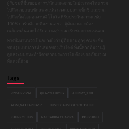
ผู้รับชมที่ชื่นชอบดารา/นักแสดงภายในประเทศไทย รวม
ไปถึงนายแบบซิกแพคแน่น นางแบบสาวเซ็กซี่ และรวม
ไปถึงเน็ตไอดอลงานดี โโนใจ ที่รับประกันความแซ่บ
100% การันตีจากทีมงานเลยว่า ผู้ติดตามจะต้อง
เพลิดเพลินและได้รับความสุขขณะรับชมอย่างแน่นอน
ทางทีมงานหวังเป็นอย่างยิ่งว่า ผู้ติดตามทุกๆ คน จะชื่น
ชอบรูปแบบการนำเสนอของเว็บไซต์ ทั้งนี้หากทีมงานผู้
ดูแลระบบกนะทำผิดพลาดประการใด ต้องขออภัยมา ณ
ที่แห่งนี้ด้วย
Tags
789 SURVIVAL
@LAZYLOXY IG
AOMMY_1701
AOM_NATTARIKA17
BUS BECAUSE OF YOU I SHINE
KHUNPOL BUS
NATTARIKA CHARIYA
PISKYHIGH