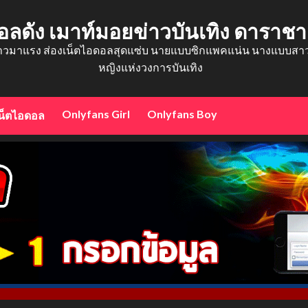
อลดัง เมาท์มอยข่าวบันเทิง ดาราช
าวมาแรง ส่องเน็ตไอดอลสุดแซ่บ นายแบบซิกแพคแน่น นางแบบสาวสว
หญิงแห่งวงการบันเทิง
Onlyfans Girl
Onlyfans Boy
น็ตไอดอล