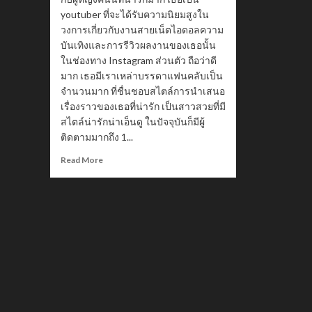
youtuber ที่จะได้รับความนิยมสูงใน
วงการเกี่ยวกับงานสายเน็ตไอดอลความ
บันเทิงและการรีวิวผลงานของเธอนั้น
ในช่องทาง Instagram ส่วนตัว ถือว่าดี
มาก เธอมีเราเหล่าบรรดาแฟนคลับเป็น
จำนวนมาก ที่ชื่นชอบสไตล์การนำเสนอ
เรื่องราวของเธอที่น่ารัก เป็นสาวสวยที่มี
สไตล์น่ารักน่าเอ็นดู ในปัจจุบันก็มีผู้
ติดตามมากถึง 1...
Read
Read More
more
about
ประวัติ
Ajumma
Nammy
สาว
สวย
น่า
รัก
Youtuber
คน