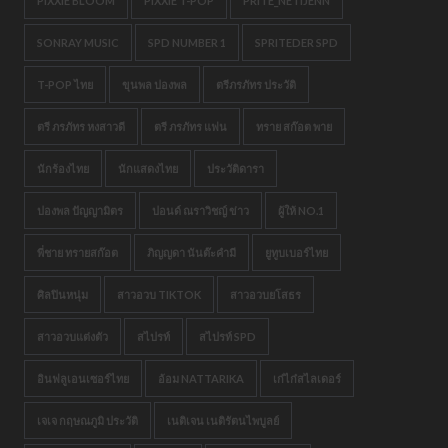
PIXXIE BLOOM
PIXXIE T-POP
PRITE_NETIJENN
SONRAY MUSIC
SPD NUMBER 1
SPRITEDER SPD
T-POP ไทย
ขุนพล ปองพล
ตรีภรภัทร ประวัติ
ตรี ภรภัทร หงสาวดี
ตรี ภรภัทร แฟน
ทราย สก๊อต พาย
นักร้องไทย
นักแสดงไทย
ประวัติดารา
ปองพล ปัญญามิตร
ปอนด์ ณราวิชญ์ ข่าว
ผู้ให้ NO.1
พี่ชาย ทรายสก๊อต
ภิญญดา นันต๊ะคำมี
ยูทูบเบอร์ไทย
ศิลปินหนุ่ม
สาวอวบ TIKTOK
สาวอวบยโสธร
สาวอวบแต่งตัว
สไปรท์
สไปรท์ SPD
อินฟลูเอนเซอร์ไทย
อ้อม NATTARIKA
เก๋ไก๋สไลเดอร์
เจเจ กฤษณภูมิ ประวัติ
เนติเจน เนติรัตนไพบูลย์