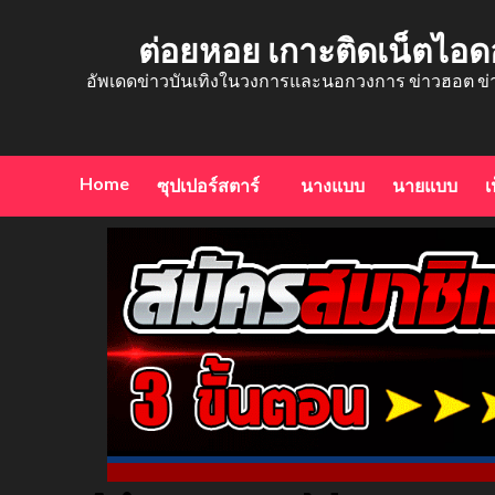
Skip
to
ต่อยหอย เกาะติดเน็ตไอด
content
อัพเดดข่าวบันเทิงในวงการและนอกวงการ ข่าวฮอต ข่
Home
ซุปเปอร์สตาร์
นางแบบ
นายแบบ
เ