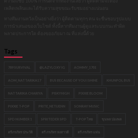
ความแซ่บ 100% การันตีจากทีมงานเลยว่า ผู้ติดตามจะต้อง
เพลิดเพลินและได้รับความสุขขณะรับชมอย่างแน่นอน
ทางทีมงานหวังเป็นอย่างยิ่งว่า ผู้ติดตามทุกๆ คน จะชื่นชอบรูปแบบ
การนำเสนอของเว็บไซต์ ทั้งนี้หากทีมงานผู้ดูแลระบบกนะทำผิด
พลาดประการใด ต้องขออภัยมา ณ ที่แห่งนี้ด้วย
Tags
789 SURVIVAL
@LAZYLOXY IG
AOMMY_1701
AOM_NATTARIKA17
BUS BECAUSE OF YOU I SHINE
KHUNPOL BUS
NATTARIKA CHARIYA
PISKYHIGH
PIXXIE BLOOM
PIXXIE T-POP
PRITE_NETIJENN
SONRAY MUSIC
SPD NUMBER 1
SPRITEDER SPD
T-POP ไทย
ขุนพล ปองพล
ตรีภรภัทร ประวัติ
ตรี ภรภัทร หงสาวดี
ตรี ภรภัทร แฟน