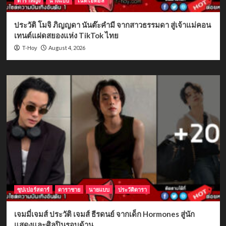
ดาราหญิง
นางแบบ
เน็ตไอดอล
ประวัติ โมจิ ภิญญดา นันต๊ะคำมี จากสาวธรรมดา สู่เจ้าแม่คอน
เทนต์แฝดสยองแห่ง TikTok ไทย
August 4, 2026
T-Hoy
ซุปเปอร์สตาร์
ดาราชาย
นายแบบ
ประวัติดารา
เจมมี่เจมส์ ประวัติ เจมส์ ธีรดนย์ จากเด็ก Hormones สู่นัก
แสดงและศิลปินรอบด้าน