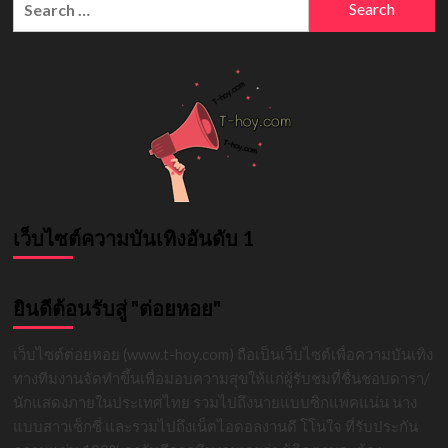
กฤษณ
for:
ภูมิ
นัก
แสดง
อัปเดต
2026
เว็บไซต์ความบันเทิงอันดับ 1
ยินดีต้อนรับสู่ "ต่อยหอย"
เว็บไซต์ต่อยหอย (www.t-hoy.com) ถือเป็นเว็บไซต์เพื่อความบันเทิง
ทางทีมงานจัดทำขึ้นเพื่อมอบความสุขให้แก่ผู้รับชมที่ชื่นชอบดารา/
นักแสดงภายในประเทศไทย รวมไปถึงนายแบบซิกแพคแน่น นาง
แบบสาวเซ็กซี่ และรวมไปถึงเน็ตไอดอลงานดี โโนใจ ที่รับประกัน