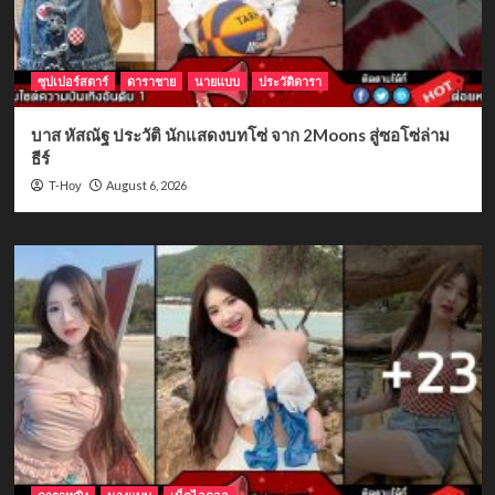
ซุปเปอร์สตาร์
ดาราชาย
นายแบบ
ประวัติดารา
บาส หัสณัฐ ประวัติ นักแสดงบทโซ่ จาก 2Moons สู่ซอโซ่ล่าม
ธีร์
August 6, 2026
T-Hoy