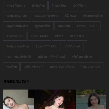
ทราย สก๊อต พาย
นักร้องไทย
นักแสดงไทย
ประวัติดารา
ปองพล ปัญญามิตร
ปอนด์ ณราวิชญ์ ข่าว
ผู้ให้ NO.1
พี่ชาย ทรายสก๊อต
ภิญญดา นันต๊ะคำมี
ยูทูบเบอร์ไทย
ศิลปินหนุ่ม
สาวอวบ TIKTOK
สาวอวบยโสธร
สาวอวบแต่งตัว
สไปรท์
สไปรท์ SPD
อินฟลูเอนเซอร์ไทย
อ้อม NATTARIKA
เก๋ไก๋สไลเดอร์
เจเจ กฤษณภูมิ ประวัติ
เนติเจน เนติรัตนไพบูลย์
เน็ตไอดอลอีสาน
เพลงไทย
เลซีล็อกซี ประวัติ
แปลรักฉันด้วยใจเธอ
ไอดอลไทย 2026
ฮอตมาแรง!!