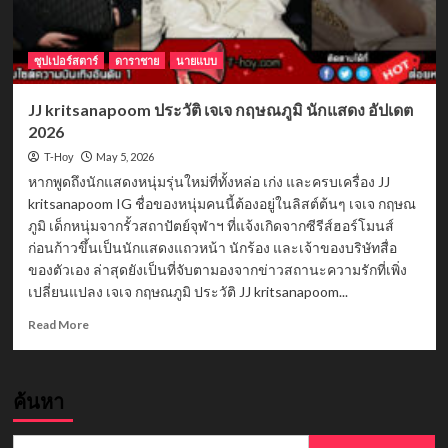
ซุปเปอร์สตาร์
ดาราชาย
นายแบบ
JJ kritsanapoom ประวัติ เจเจ กฤษณภูมิ นักแสดง อัปเดต
2026
May 5, 2026
T-Hoy
หากพูดถึงนักแสดงหนุ่มรุ่นใหม่ที่ทั้งหล่อ เก่ง และครบเครื่อง JJ
kritsanapoom IG ชื่อของหนุ่มคนนี้ต้องอยู่ในลิสต์ต้นๆ เจเจ กฤษณ
ภูมิ เด็กหนุ่มจากรั้วสถาปัตย์จุฬาฯ ที่แจ้งเกิดจากซีรีส์ฮอร์โมนส์
ก่อนก้าวขึ้นเป็นนักแสดงแถวหน้า นักร้อง และเจ้าของบริษัทสื่อ
ของตัวเอง ล่าสุดยังเป็นที่จับตามองจากข่าวสถานะความรักที่เพิ่ง
เปลี่ยนแปลง เจเจ กฤษณภูมิ ประวัติ JJ kritsanapoom...
Read
Read More
more
about
JJ
ค้นหา
kritsanapoom
ประวัติ
เจเจ
Search