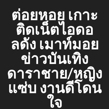
Skip
ต่อยหอย เกาะ
to
content
ติดเน็ตไอดอ
ลดัง เมาท์มอย
ข่าวบันเทิง
ดาราชาย/หญิง
แซ่บ งานดีโดน
ใจ