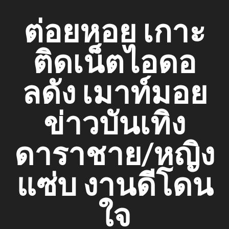
Skip
ต่อยหอย เกาะ
to
content
ติดเน็ตไอดอ
ลดัง เมาท์มอย
ข่าวบันเทิง
ดาราชาย/หญิง
แซ่บ งานดีโดน
ใจ