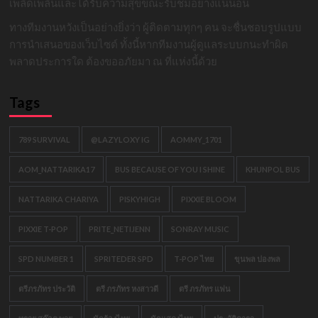
เพลิดเพลินและได้รับความสุขขณะรับชมอย่างแน่นอน
ทางทีมงานหวังเป็นอย่างยิ่งว่า ผู้ติดตามทุกๆ คน จะชื่นชอบรูปแบบ
การนำเสนอของเว็บไซต์ ทั้งนี้หากทีมงานผู้ดูแลระบบกนะทำผิด
พลาดประการใด ต้องขออภัยมา ณ ที่แห่งนี้ด้วย
Tags
789 SURVIVAL
@LAZYLOXY IG
AOMMY_1701
AOM_NATTARIKA17
BUS BECAUSE OF YOU I SHINE
KHUNPOL BUS
NATTARIKA CHARIYA
PISKYHIGH
PIXXIE BLOOM
PIXXIE T-POP
PRITE_NETIJENN
SONRAY MUSIC
SPD NUMBER 1
SPRITEDER SPD
T-POP ไทย
ขุนพล ปองพล
ตรีภรภัทร ประวัติ
ตรี ภรภัทร หงสาวดี
ตรี ภรภัทร แฟน