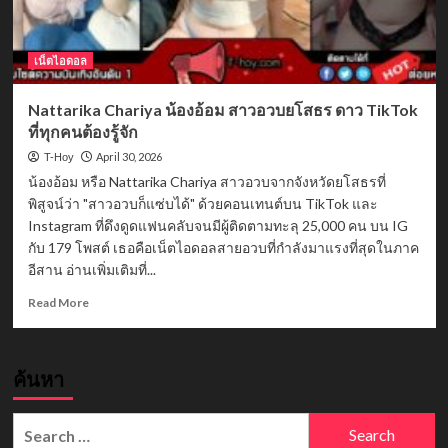
เน็ตไอดอล
Nattarika Chariya น้องอ้อม สาวอวบยโสธร ดาว TikTok
ที่ทุกคนต้องรู้จัก
April 30, 2026
T-Hoy
น้องอ้อม หรือ Nattarika Chariya สาวอวบจากจังหวัดยโสธรที่
พิสูจน์ว่า "สาวอวบก็แซ่บได้" ด้วยคอนเทนต์บน TikTok และ
Instagram ที่ดึงดูดแฟนคลับจนมีผู้ติดตามทะลุ 25,000 คน บน IG
กับ 179 โพสต์ เธอคือเน็ตไอดอลสายอวบที่กำลังมาแรงที่สุดในภาค
อีสาน อ่านเพิ่มเติมที่...
Read
Read More
more
about
Nattarika
ค้นหา
Chariya
น้อง
อ้อม
Search
สาว