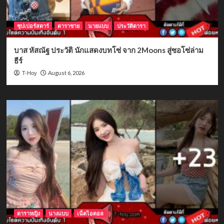
ซุปเปอร์สตาร์
ดาราชาย
นายแบบ
ประวัติดารา
บาส หัสณัฐ ประวัติ นักแสดงบทโซ่ จาก 2Moons สู่ซอโซ่ล่าม
ธีร์
August 6, 2026
T-Hoy
ดาราหญิง
นางแบบ
เน็ตไอดอล