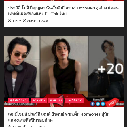
ประวัติ โมจิ ภิญญดา นันต๊ะคำมี จากสาวธรรมดา สู่เจ้าแม่คอน
เทนต์แฝดสยองแห่ง TikTok ไทย
August 4, 2026
T-Hoy
ซุปเปอร์สตาร์
ดาราชาย
นายแบบ
ประวัติดารา
เจมมี่เจมส์ ประวัติ เจมส์ ธีรดนย์ จากเด็ก Hormones สู่นัก
แสดงและศิลปินรอบด้าน
July 23, 2026
T-Hoy