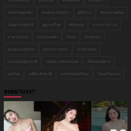
ทราย สก๊อต พาย
นักร้องไทย
นักแสดงไทย
ประวัติดารา
ปองพล ปัญญามิตร
ปอนด์ ณราวิชญ์ ข่าว
ผู้ให้ NO.1
พี่ชาย ทรายสก๊อต
ภิญญดา นันต๊ะคำมี
ยูทูบเบอร์ไทย
ศิลปินหนุ่ม
สาวอวบ TIKTOK
สาวอวบยโสธร
สาวอวบแต่งตัว
สไปรท์
สไปรท์ SPD
อินฟลูเอนเซอร์ไทย
อ้อม NATTARIKA
เก๋ไก๋สไลเดอร์
เจเจ กฤษณภูมิ ประวัติ
เนติเจน เนติรัตนไพบูลย์
เน็ตไอดอลอีสาน
เพลงไทย
เลซีล็อกซี ประวัติ
แปลรักฉันด้วยใจเธอ
ไอดอลไทย 2026
ฮอตมาแรง!!