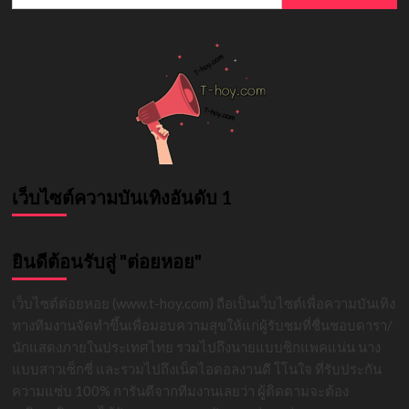
for:
อวบ
ยโสธร
ดาว
TikTok
ที่
ทุก
คน
ต้อง
รู้จัก
เว็บไซต์ความบันเทิงอันดับ 1
ยินดีต้อนรับสู่ "ต่อยหอย"
เว็บไซต์ต่อยหอย (www.t-hoy.com) ถือเป็นเว็บไซต์เพื่อความบันเทิง
ทางทีมงานจัดทำขึ้นเพื่อมอบความสุขให้แก่ผู้รับชมที่ชื่นชอบดารา/
นักแสดงภายในประเทศไทย รวมไปถึงนายแบบซิกแพคแน่น นาง
แบบสาวเซ็กซี่ และรวมไปถึงเน็ตไอดอลงานดี โโนใจ ที่รับประกัน
ความแซ่บ 100% การันตีจากทีมงานเลยว่า ผู้ติดตามจะต้อง