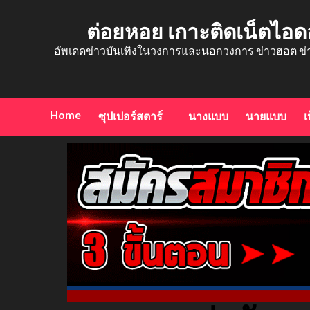
Skip
to
ต่อยหอย เกาะติดเน็ตไอด
content
อัพเดดข่าวบันเทิงในวงการและนอกวงการ ข่าวฮอต ข่
Home
ซุปเปอร์สตาร์
นางแบบ
นายแบบ
เ