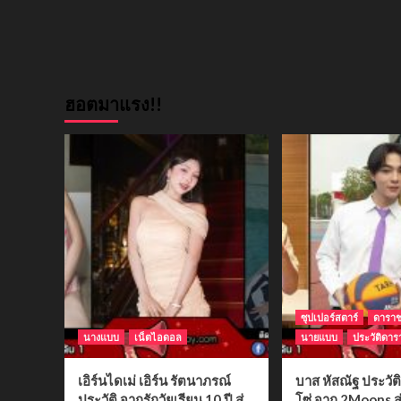
ฮอตมาแรง!!
ซุปเปอร์สตาร์
ดารา
นางแบบ
เน็ตไอดอล
นายแบบ
ประวัติดาร
เอิร์นไดเม่ เอิร์น รัตนาภรณ์
บาส หัสณัฐ ประวั
ประวัติ จากรักวัยเรียน 10 ปี สู่
โซ่ จาก 2Moons สู