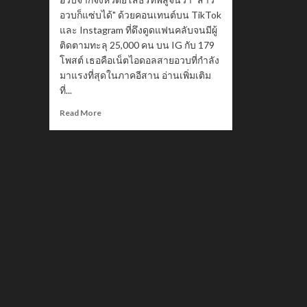
อวบก็แซ่บได้" ด้วยคอนเทนต์บน TikTok
และ Instagram ที่ดึงดูดแฟนคลับจนมีผู้
ติดตามทะลุ 25,000 คน บน IG กับ 179
โพสต์ เธอคือเน็ตไอดอลสายอวบที่กำลัง
มาแรงที่สุดในภาคอีสาน อ่านเพิ่มเติม
ที่...
Read
Read More
more
about
Nattarika
Chariya
น้อง
อ้อม
สาว
อวบ
ยโสธร
ดาว
TikTok
ที่
ทุก
คน
ต้อง