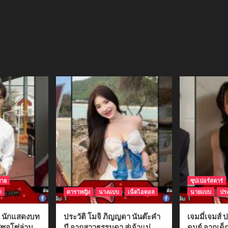
ชาย
ซุปเปอร์สตาร์
า
ดาราหญิง
นางแบบ
เน็ตไอดอล
นายแบบ
ประ
ติ นักแสดงบท
ประวัติ โมจิ ภิญญดา นันต๊ะคำ
เจมมี่เจมส์ ป
่ซอโซ่ล่าม
มี จากสาวธรรมดา สู่เจ้าแม่
ดนย์ จากเด็