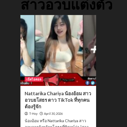
สาวอวบแต่งตัว
เน็ตไอดอล
Nattarika Chariya น้องอ้อม สาว
อวบยโสธร ดาว TikTok ที่ทุกคน
ต้องรู้จัก
April 30, 2026
T-Hoy
น้องอ้อม หรือ Nattarika Chariya สาว
อวบจากจังหวัดยโสธรที่พิสูจน์ว่า "สาว