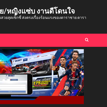
าย/หญิงแซ่บ งานดีโดนใจ
ยสุดเซ็กซี่ ส่งตรงเรื่องร้อนแรงของดาราชาย ดารา