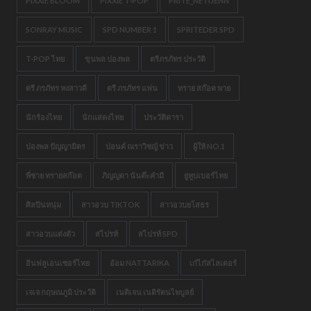
PIXXIE BLOOM
PIXXIE T-POP
PRITE_NETIJENN
SONRAY MUSIC
SPD NUMBER 1
SPRITEDER SPD
T-POP ไทย
ขุนพล ปองพล
ตรีภรภัทร ประวัติ
ตรี ภรภัทร หงสาวดี
ตรี ภรภัทร แฟน
ทราย สก๊อต พาย
นักร้องไทย
นักแสดงไทย
ประวัติดารา
ปองพล ปัญญามิตร
ปอนด์ ณราวิชญ์ ข่าว
ผู้ให้ NO.1
พี่ชาย ทรายสก๊อต
ภิญญดา นันต๊ะคำมี
ยูทูบเบอร์ไทย
ศิลปินหนุ่ม
สาวอวบ TIKTOK
สาวอวบยโสธร
สาวอวบแต่งตัว
สไปรท์
สไปรท์ SPD
อินฟลูเอนเซอร์ไทย
อ้อม NATTARIKA
เก๋ไก๋สไลเดอร์
เจเจ กฤษณภูมิ ประวัติ
เนติเจน เนติรัตนไพบูลย์