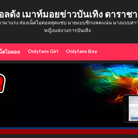
อลดัง เมาท์มอยข่าวบันเทิง ดาราช
าวมาแรง ส่องเน็ตไอดอลสุดแซ่บ นายแบบซิกแพคแน่น นางแบบสาวสว
หญิงแห่งวงการบันเทิง
Onlyfans Girl
Onlyfans Boy
น็ตไอดอล