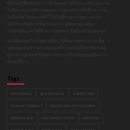
ผู้รับชมที่ชื่นชอบดารา/นักแสดงภายในประเทศไทย รวม
ไปถึงนายแบบซิกแพคแน่น นางแบบสาวเซ็กซี่ และรวม
ไปถึงเน็ตไอดอลงานดี โโนใจ ที่รับประกันความแซ่บ
100% การันตีจากทีมงานเลยว่า ผู้ติดตามจะต้อง
เพลิดเพลินและได้รับความสุขขณะรับชมอย่างแน่นอน
ทางทีมงานหวังเป็นอย่างยิ่งว่า ผู้ติดตามทุกๆ คน จะชื่น
ชอบรูปแบบการนำเสนอของเว็บไซต์ ทั้งนี้หากทีมงานผู้
ดูแลระบบกนะทำผิดพลาดประการใด ต้องขออภัยมา ณ
ที่แห่งนี้ด้วย
Tags
789 SURVIVAL
@LAZYLOXY IG
AOMMY_1701
AOM_NATTARIKA17
BUS BECAUSE OF YOU I SHINE
KHUNPOL BUS
NATTARIKA CHARIYA
PISKYHIGH