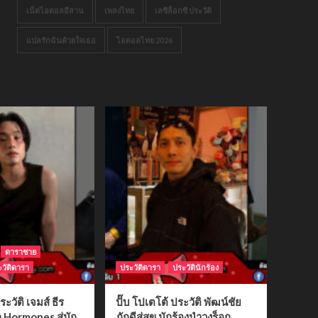
เน็ตไอดอลอีสาน
เพลงไทย
เลซีล็อกซี ประวัติ
แปลรักฉันด้วยใจเธอ
ไอดอลไทย 2026
ดาราชาย
วัติดารา
ประวัติดารา
ประวัตินักร้อง
ระวัติ เจมส์ ธีร
ปั๊บ โปเตโต้ ประวัติ พัฒน์ชัย
ก Hormones สู่นัก
ภักดีสู่สุข นักร้องนำวงร็อก