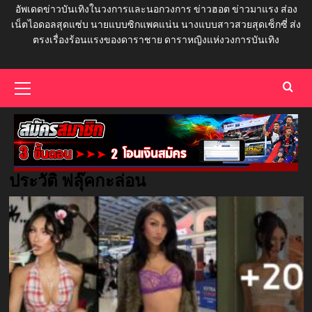
อัพเดดข่าวบันเทิงในวงการและนอกวงการ ข่าวฮอต ข่าวมาแรง ส่อง
เน็ตไอดอลสุดแซ่บ นายแบบซิกแพคแน่น นางแบบสาวสวยสุดเซ็กซี่ ส่ง
ตรงเรื่องร้อนแรงของดาราชาย ดาราหญิงแห่งวงการบันเทิง
Primary
Menu
ประวัติ ฟลุ๊คกะล่อน