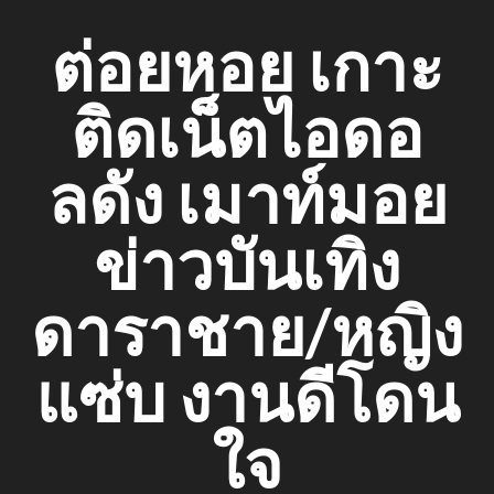
Skip
ต่อยหอย เกาะ
to
content
ติดเน็ตไอดอ
ลดัง เมาท์มอย
ข่าวบันเทิง
ดาราชาย/หญิง
แซ่บ งานดีโดน
ใจ