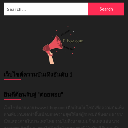
กะล่อน
Search
จาก
for:
เด็ก
ขี้
อาย
สู่
เน็ต
ไอ
ดอล
ตัว
ท็อป
เว็บไซต์ความบันเทิงอันดับ 1
ยินดีต้อนรับสู่ "ต่อยหอย"
เว็บไซต์ต่อยหอย (www.t-hoy.com) ถือเป็นเว็บไซต์เพื่อความบันเทิง
ทางทีมงานจัดทำขึ้นเพื่อมอบความสุขให้แก่ผู้รับชมที่ชื่นชอบดารา/
นักแสดงภายในประเทศไทย รวมไปถึงนายแบบซิกแพคแน่น นาง
แบบสาวเซ็กซี่ และรวมไปถึงเน็ตไอดอลงานดี โโนใจ ที่รับประกัน