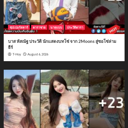
ซุปเปอร์สตาร์
ดาราชาย
นายแบบ
ประวัติดารา
บาส หัสณัฐ ประวัติ นักแสดงบทโซ่ จาก 2Moons สู่ซอโซ่ล่าม
ธีร์
August 6, 2026
T-Hoy