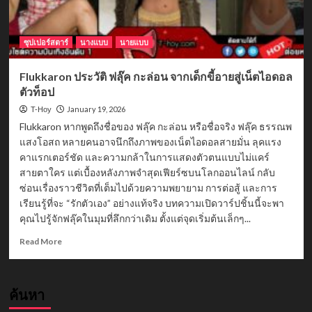
ซุปเปอร์สตาร์
นางแบบ
นายแบบ
Flukkaron ประวัติ ฟลุ๊ค กะล่อน จากเด็กขี้อายสู่เน็ตไอดอล
ตัวท็อป
January 19, 2026
T-Hoy
Flukkaron หากพูดถึงชื่อของ ฟลุ๊ค กะล่อน หรือชื่อจริง ฟลุ๊ค ธรรณพ
แสงโอสถ หลายคนอาจนึกถึงภาพของเน็ตไอดอลสายมั่น ลุคแรง
คาแรกเตอร์ชัด และความกล้าในการแสดงตัวตนแบบไม่แคร์
สายตาใคร แต่เบื้องหลังภาพจำสุดเฟียร์ซบนโลกออนไลน์ กลับ
ซ่อนเรื่องราวชีวิตที่เต็มไปด้วยความพยายาม การต่อสู้ และการ
เรียนรู้ที่จะ “รักตัวเอง” อย่างแท้จริง บทความเปิดวาร์ปชิ้นนี้จะพา
คุณไปรู้จักฟลุ๊คในมุมที่ลึกกว่าเดิม ตั้งแต่จุดเริ่มต้นเล็กๆ...
Read
Read More
more
about
Flukkaron
ค้นหา
ประวัติ
ฟลุ๊ค