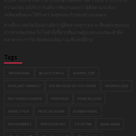
ความแซ่บ 100% การันตีจากทีมงานเลยว่า ผู้ติดตามจะต้อง
เพลิดเพลินและได้รับความสุขขณะรับชมอย่างแน่นอน
ทางทีมงานหวังเป็นอย่างยิ่งว่า ผู้ติดตามทุกๆ คน จะชื่นชอบรูปแบบ
การนำเสนอของเว็บไซต์ ทั้งนี้หากทีมงานผู้ดูแลระบบกนะทำผิด
พลาดประการใด ต้องขออภัยมา ณ ที่แห่งนี้ด้วย
Tags
789 SURVIVAL
@LAZYLOXY IG
AOMMY_1701
AOM_NATTARIKA17
BUS BECAUSE OF YOU I SHINE
KHUNPOL BUS
NATTARIKA CHARIYA
PISKYHIGH
PIXXIE BLOOM
PIXXIE T-POP
PRITE_NETIJENN
SONRAY MUSIC
SPD NUMBER 1
SPRITEDER SPD
T-POP ไทย
ขุนพล ปองพล