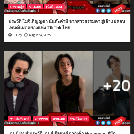
ดาราหญิง
นางแบบ
เน็ตไอดอล
ประวัติ โมจิ ภิญญดา นันต๊ะคำมี จากสาวธรรมดา สู่เจ้าแม่คอน
เทนต์แฝดสยองแห่ง TikTok ไทย
August 4, 2026
T-Hoy
ซุปเปอร์สตาร์
ดาราชาย
นายแบบ
ประวัติดารา
เจมมี่เจมส์ ประวัติ เจมส์ ธีรดนย์ จากเด็ก Hormones สู่นัก