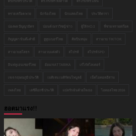
ตรีภรภัทร ประวัติ
ตรี ภรภัทร หงสาวดี
ตรี ภรภัทร แฟน
ทราย สก๊อต พาย
นักร้องไทย
นักแสดงไทย
ประวัติดารา
ปองพล ปัญญามิตร
ปอนด์ ณราวิชญ์ ข่าว
ผู้ให้ NO.1
พี่ชาย ทรายสก๊อต
ภิญญดา นันต๊ะคำมี
ยูทูบเบอร์ไทย
ศิลปินหนุ่ม
สาวอวบ TIKTOK
สาวอวบยโสธร
สาวอวบแต่งตัว
สไปรท์
สไปรท์ SPD
อินฟลูเอนเซอร์ไทย
อ้อม NATTARIKA
เก๋ไก๋สไลเดอร์
เจเจ กฤษณภูมิ ประวัติ
เนติเจน เนติรัตนไพบูลย์
เน็ตไอดอลอีสาน
เพลงไทย
เลซีล็อกซี ประวัติ
แปลรักฉันด้วยใจเธอ
ไอดอลไทย 2026
ฮอตมาแรง!!