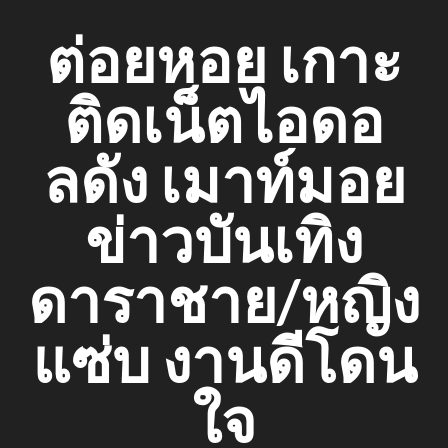
Skip
ต่อยหอย เกาะ
to
content
ติดเน็ตไอดอ
ลดัง เมาท์มอย
ข่าวบันเทิง
ดาราชาย/หญิง
แซ่บ งานดีโดน
ใจ