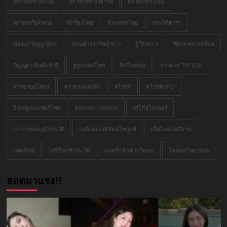
ตรีภรภัทร ประวัติ
ตรี ภรภัทร หงสาวดี
ตรี ภรภัทร แฟน
ทราย สก๊อต พาย
นักร้องไทย
นักแสดงไทย
ประวัติดารา
ปองพล ปัญญามิตร
ปอนด์ ณราวิชญ์ ข่าว
ผู้ให้ NO.1
พี่ชาย ทรายสก๊อต
ภิญญดา นันต๊ะคำมี
ยูทูบเบอร์ไทย
ศิลปินหนุ่ม
สาวอวบ TIKTOK
สาวอวบยโสธร
สาวอวบแต่งตัว
สไปรท์
สไปรท์ SPD
อินฟลูเอนเซอร์ไทย
อ้อม NATTARIKA
เก๋ไก๋สไลเดอร์
เจเจ กฤษณภูมิ ประวัติ
เนติเจน เนติรัตนไพบูลย์
เน็ตไอดอลอีสาน
เพลงไทย
เลซีล็อกซี ประวัติ
แปลรักฉันด้วยใจเธอ
ไอดอลไทย 2026
ฮอตมาแรง!!