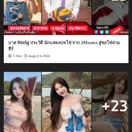
ซุปเปอร์สตาร์
ดาราชาย
นายแบบ
ประวัติดารา
บาส หัสณัฐ ประวัติ นักแสดงบทโซ่ จาก 2Moons สู่ซอโซ่ล่าม
ธีร์
August 6, 2026
T-Hoy