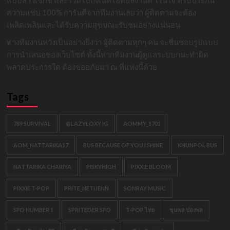
ความแซ่บ 100% การันตีจากทีมงานเลยว่า ผู้ติดตามจะต้อง
เพลิดเพลินและได้รับความสุขขณะรับชมอย่างแน่นอน
ทางทีมงานหวังเป็นอย่างยิ่งว่า ผู้ติดตามทุกๆ คน จะชื่นชอบรูปแบบ
การนำเสนอของเว็บไซต์ ทั้งนี้หากทีมงานผู้ดูแลระบบกนะทำผิด
พลาดประการใด ต้องขออภัยมา ณ ที่แห่งนี้ด้วย
Tags
789 SURVIVAL
@LAZYLOXY IG
AOMMY_1701
AOM_NATTARIKA17
BUS BECAUSE OF YOU I SHINE
KHUNPOL BUS
NATTARIKA CHARIYA
PISKYHIGH
PIXXIE BLOOM
PIXXIE T-POP
PRITE_NETIJENN
SONRAY MUSIC
SPD NUMBER 1
SPRITEDER SPD
T-POP ไทย
ขุนพล ปองพล