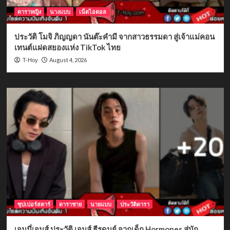
ดาราหญิง
นางแบบ
เน็ตไอดอล
ประวัติ โมจิ ภิญญดา นันต๊ะคำมี จากสาวธรรมดา สู่เจ้าแม่คอน
เทนต์แฝดสยองแห่ง TikTok ไทย
August 4, 2026
T-Hoy
ซุปเปอร์สตาร์
ดาราชาย
นายแบบ
ประวัติดารา
เจมมี่เจมส์ ประวัติ เจมส์ ธีรดนย์ จากเด็ก Hormones สู่นัก