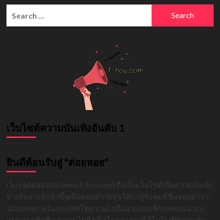
ณ
Search
ฉัตร
for:
หนุ่ม
หล่อ
สุด
ทะเล้น
มาก
ความ
สามารถ
ขวัญ
ใจ
สาวๆ
เว็บไซต์ความบันเทิงอันดับ 1
ยินดีต้อนรับสู่ "ต่อยหอย"
เว็บไซต์ต่อยหอย (www.t-hoy.com) ถือเป็นเว็บไซต์เพื่อความบันเทิง
ทางทีมงานจัดทำขึ้นเพื่อมอบความสุขให้แก่ผู้รับชมที่ชื่นชอบดารา/
นักแสดงภายในประเทศไทย รวมไปถึงนายแบบซิกแพคแน่น นาง
แบบสาวเซ็กซี่ และรวมไปถึงเน็ตไอดอลงานดี โโนใจ ที่รับประกัน