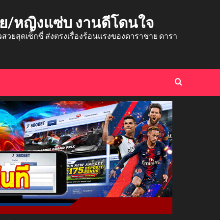
าย/หญิงแซ่บ งานดีโดนใจ
ยสุดเซ็กซี่ ส่งตรงเรื่องร้อนแรงของดาราชาย ดารา