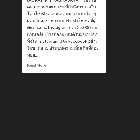
ดอลสาวสวยสุดแซ่บที่กำลังมาแรงใน
โลกโซเชียล ด้วยความสวยแบบไทยๆ
ผสมกับออร่าหวานน่ารัก ทำให้เธอมีผู้
ติดตามบน Instagram กว่า 37,000 คน
แฟนคลับเฝ้ารอคอนเทนต์ใหม่ของเธอ
ทั้งใน Instagram และ Facebook อย่าง
ไม่ขาดสาย อ่านบทความเพิ่มเติมที่ต่อย
หอย...
Read
Read More
more
about
Mimarpx
มิ้ม
อุร
พิมพ์
นางสาว
ไทย
จันทบุรี
2568
สาว
สวย