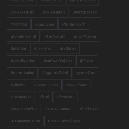
PIXXIE BLOOM
PIXXIE T-POP
PRITE_NETIJENN
SONRAY MUSIC
SPD NUMBER 1
SPRITEDER SPD
T-POP ไทย
ขุนพล ปองพล
ตรีภรภัทร ประวัติ
ตรี ภรภัทร หงสาวดี
ตรี ภรภัทร แฟน
ทราย สก๊อต พาย
นักร้องไทย
นักแสดงไทย
ประวัติดารา
ปองพล ปัญญามิตร
ปอนด์ ณราวิชญ์ ข่าว
ผู้ให้ NO.1
พี่ชาย ทรายสก๊อต
ภิญญดา นันต๊ะคำมี
ยูทูบเบอร์ไทย
ศิลปินหนุ่ม
สาวอวบ TIKTOK
สาวอวบยโสธร
สาวอวบแต่งตัว
สไปรท์
สไปรท์ SPD
อินฟลูเอนเซอร์ไทย
อ้อม NATTARIKA
เก๋ไก๋สไลเดอร์
เจเจ กฤษณภูมิ ประวัติ
เนติเจน เนติรัตนไพบูลย์