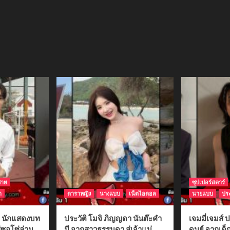
ชาย
ซุปเปอร์สตาร์
า
ดาราหญิง
นางแบบ
เน็ตไอดอล
นายแบบ
ประ
ติ นักแสดงบท
ประวัติ โมจิ ภิญญดา นันต๊ะคำ
เจมมี่เจมส์ ป
่ซอโซ่ล่าม
มี จากสาวธรรมดา สู่เจ้าแม่
ดนย์ จากเด็