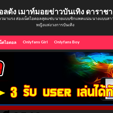
อลดัง เมาท์มอยข่าวบันเทิง ดาราช
าวมาแรง ส่องเน็ตไอดอลสุดแซ่บ นายแบบซิกแพคแน่น นางแบบสาวสว
หญิงแห่งวงการบันเทิง
Onlyfans Girl
Onlyfans Boy
น็ตไอดอล