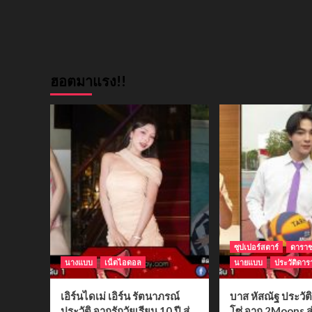
ฮอตมาแรง!!
ซุปเปอร์สตาร์
ดารา
นางแบบ
เน็ตไอดอล
นายแบบ
ประวัติดาร
เอิร์นไดเม่ เอิร์น รัตนาภรณ์
บาส หัสณัฐ ประวั
ประวัติ จากรักวัยเรียน 10 ปี สู่
โซ่ จาก 2Moons สู