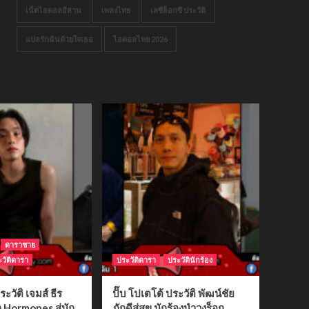
เน็ตไอดอลอีสาน
เพลงไทย
เลซีล็อกซี ประวัติ
แปลรักฉันด้วยใจเธอ
ไอดอลไทย 2026
ดาราชาย
วัติดารา
ประวัติดารา
ประวัตินักร้อง
ระวัติ เจมส์ ธีร
ปั๊บ โปเตโต้ ประวัติ พัฒน์ชัย
ก Hormones สู่นัก
ภักดีสู่สุข นักร้องนำวงร็อก