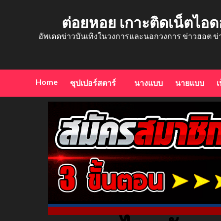
Skip
to
ต่อยหอย เกาะติดเน็ตไอด
content
อัพเดดข่าวบันเทิงในวงการและนอกวงการ ข่าวฮอต ข่
Home
ซุปเปอร์สตาร์
นางแบบ
นายแบบ
เ