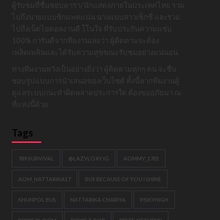
ผู้รับชมที่ชื่นชอบดารา/นักแสดงภายในประเทศไทย รวม
ไปถึงนายแบบซิกแพคแน่น นางแบบสาวเซ็กซี่ และรวม
ไปถึงเน็ตไอดอลงานดี โโนใจ ที่รับประกันความแซ่บ
100% การันตีจากทีมงานเลยว่า ผู้ติดตามจะต้อง
เพลิดเพลินและได้รับความสุขขณะรับชมอย่างแน่นอน
ทางทีมงานหวังเป็นอย่างยิ่งว่า ผู้ติดตามทุกๆ คน จะชื่น
ชอบรูปแบบการนำเสนอของเว็บไซต์ ทั้งนี้หากทีมงานผู้
ดูแลระบบกนะทำผิดพลาดประการใด ต้องขออภัยมา ณ
ที่แห่งนี้ด้วย
Tags
789 SURVIVAL
@LAZYLOXY IG
AOMMY_1701
AOM_NATTARIKA17
BUS BECAUSE OF YOU I SHINE
KHUNPOL BUS
NATTARIKA CHARIYA
PISKYHIGH