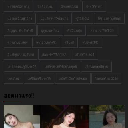
ทราย สก๊อต พาย
นักร้องไทย
นักแสดงไทย
ประวัติดารา
ปองพล ปัญญามิตร
ปอนด์ ณราวิชญ์ ข่าว
ผู้ให้ NO.1
พี่ชาย ทรายสก๊อต
ภิญญดา นันต๊ะคำมี
ยูทูบเบอร์ไทย
ศิลปินหนุ่ม
สาวอวบ TIKTOK
สาวอวบยโสธร
สาวอวบแต่งตัว
สไปรท์
สไปรท์ SPD
อินฟลูเอนเซอร์ไทย
อ้อม NATTARIKA
เก๋ไก๋สไลเดอร์
เจเจ กฤษณภูมิ ประวัติ
เนติเจน เนติรัตนไพบูลย์
เน็ตไอดอลอีสาน
เพลงไทย
เลซีล็อกซี ประวัติ
แปลรักฉันด้วยใจเธอ
ไอดอลไทย 2026
ฮอตมาแรง!!