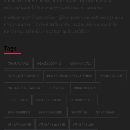
ความแซ่บ 100% การันตีจากทีมงานเลยว่า ผู้ติดตามจะต้อง
เพลิดเพลินและได้รับความสุขขณะรับชมอย่างแน่นอน
ทางทีมงานหวังเป็นอย่างยิ่งว่า ผู้ติดตามทุกๆ คน จะชื่นชอบรูปแบบ
การนำเสนอของเว็บไซต์ ทั้งนี้หากทีมงานผู้ดูแลระบบกนะทำผิด
พลาดประการใด ต้องขออภัยมา ณ ที่แห่งนี้ด้วย
Tags
789 SURVIVAL
@LAZYLOXY IG
AOMMY_1701
AOM_NATTARIKA17
BUS BECAUSE OF YOU I SHINE
KHUNPOL BUS
NATTARIKA CHARIYA
PISKYHIGH
PIXXIE BLOOM
PIXXIE T-POP
PRITE_NETIJENN
SONRAY MUSIC
SPD NUMBER 1
SPRITEDER SPD
T-POP ไทย
ขุนพล ปองพล
ตรีภรภัทร ประวัติ
ตรี ภรภัทร หงสาวดี
ตรี ภรภัทร แฟน