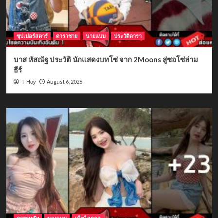
ซุปเปอร์สตาร์
ดาราชาย
นายแบบ
ประวัติดารา
บาส หัสณัฐ ประวัติ นักแสดงบทโซ่ จาก 2Moons สู่ซอโซ่ล่าม
ธีร์
August 6, 2026
T-Hoy