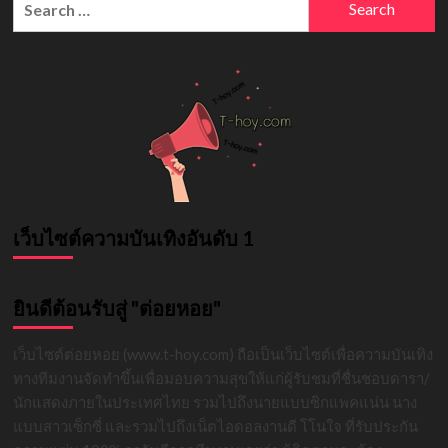
พี่
for:
ชาย
ทราย
สก็อต
แฟน
มายด์
ลภัสลัล
เว็บไซต์ความบันเทิงอันดับ 1
ยินดีต้อนรับสู่ "ต่อยหอย"
เว็บไซต์ต่อยหอย (www.t-hoy.com) ถือเป็นเว็บไซต์เพื่อความบันเทิง
ทางทีมงานจัดทำขึ้นเพื่อมอบความสุขให้แก่ผู้รับชมที่ชื่นชอบดารา/
นักแสดงภายในประเทศไทย รวมไปถึงนายแบบซิกแพคแน่น นาง
แบบสาวเซ็กซี่ และรวมไปถึงเน็ตไอดอลงานดี โโนใจ ที่รับประกัน