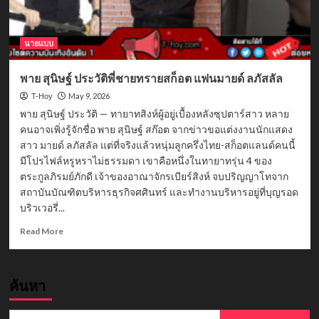
นายแบบ
พาย สุนิษฐ์ ประวัติพี่ชายทรายสก็อต แฟนมายด์ ลภัสลัล
May 9, 2026
T-Hoy
พาย สุนิษฐ์ ประวัติ — ทายาทสิงห์ผู้อยู่เบื้องหลังซุปตาร์สาว หลาย
คนอาจเพิ่งรู้จักชื่อ พาย สุนิษฐ์ สก๊อต จากข่าวขอแต่งงานนักแสดง
สาว มายด์ ลภัสลัล แต่ที่จริงแล้วหนุ่มลูกครึ่งไทย-สก็อตแลนด์คนนี้
มีโปรไฟล์หรูหราไม่ธรรมดา เขาคือหนึ่งในทายาทรุ่น 4 ของ
ตระกูลภิรมย์ภักดี เจ้าของอาณาจักรเบียร์สิงห์ จบปริญญาโทจาก
สถาบันบัณฑิตบริหารธุรกิจศศินทร์ และทำงานบริหารอยู่ที่บุญรอด
บริวเวอรี่...
Read
Read More
more
about
พาย
ค้นหา
สุ
นิษฐ์
ประวัติ
Search