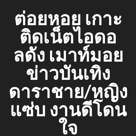
Skip
ต่อยหอย เกาะ
to
content
ติดเน็ตไอดอ
ลดัง เมาท์มอย
ข่าวบันเทิง
ดาราชาย/หญิง
แซ่บ งานดีโดน
ใจ