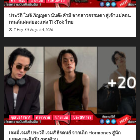
ดาราหญิง
นางแบบ
เน็ตไอดอล
ประวัติ โมจิ ภิญญดา นันต๊ะคำมี จากสาวธรรมดา สู่เจ้าแม่คอน
เทนต์แฝดสยองแห่ง TikTok ไทย
August 4, 2026
T-Hoy
ซุปเปอร์สตาร์
ดาราชาย
นายแบบ
ประวัติดารา
เจมมี่เจมส์ ประวัติ เจมส์ ธีรดนย์ จากเด็ก Hormones สู่นัก
แสดงและศิลปินรอบด้าน