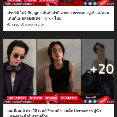
ดาราหญิง
นางแบบ
เน็ตไอดอล
ประวัติ โมจิ ภิญญดา นันต๊ะคำมี จากสาวธรรมดา สู่เจ้าแม่คอน
เทนต์แฝดสยองแห่ง TikTok ไทย
August 4, 2026
T-Hoy
ซุปเปอร์สตาร์
ดาราชาย
นายแบบ
ประวัติดารา
เจมมี่เจมส์ ประวัติ เจมส์ ธีรดนย์ จากเด็ก Hormones สู่นัก
แสดงและศิลปินรอบด้าน