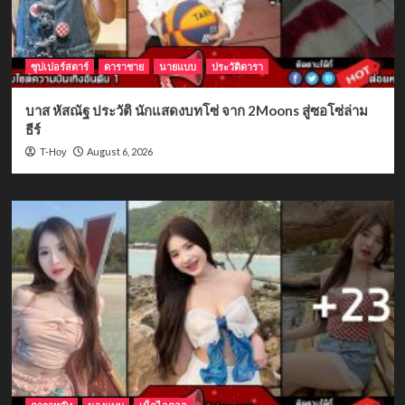
ซุปเปอร์สตาร์
ดาราชาย
นายแบบ
ประวัติดารา
บาส หัสณัฐ ประวัติ นักแสดงบทโซ่ จาก 2Moons สู่ซอโซ่ล่าม
ธีร์
August 6, 2026
T-Hoy