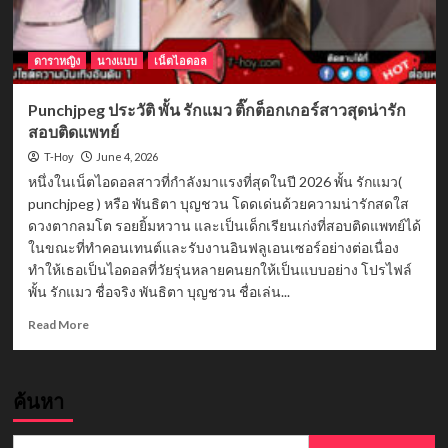
ดาราหญิง
นางแบบ
เน็ตไอดอล
Punchjpeg ประวัติ พั้น รักแมว ติ๊กต็อกเกอร์สาวสุดน่ารัก
สอบติดแพทย์
June 4, 2026
T-Hoy
หนึ่งในเน็ตไอดอลสาวที่กำลังมาแรงที่สุดในปี 2026 พั้น รักแมว(
punchjpeg ) หรือ พันธิตา บุญชวน โดดเด่นด้วยความน่ารักสดใส
ดวงตากลมโต รอยยิ้มหวาน และเป็นเด็กเรียนเก่งที่สอบติดแพทย์ได้
ในขณะที่ทำคอนเทนต์และรับงานอินฟลูเอนเซอร์อย่างต่อเนื่อง
ทำให้เธอเป็นไอดอลที่วัยรุ่นหลายคนยกให้เป็นแบบอย่าง โปรไฟล์
พั้น รักแมว ชื่อจริง พันธิตา บุญชวน ชื่อเล่น...
Read
Read More
more
about
Punchjpeg
ค้นหา
ประวัติ
พั้น
รัก
Search