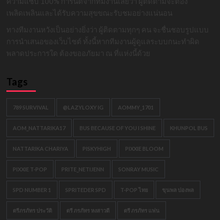
ความแซ่บ 100% การันตีจากทีมงานเลยว่า ผู้ติดตามจะต้อง
เพลิดเพลินและได้รับความสุขขณะรับชมอย่างแน่นอน
ทางทีมงานหวังเป็นอย่างยิ่งว่า ผู้ติดตามทุกๆ คน จะชื่นชอบรูปแบบ
การนำเสนอของเว็บไซต์ ทั้งนี้หากทีมงานผู้ดูแลระบบกนะทำผิด
พลาดประการใด ต้องขออภัยมา ณ ที่แห่งนี้ด้วย
Tags
789 SURVIVAL
@LAZYLOXY IG
AOMMY_1701
AOM_NATTARIKA17
BUS BECAUSE OF YOU I SHINE
KHUNPOL BUS
NATTARIKA CHARIYA
PISKYHIGH
PIXXIE BLOOM
PIXXIE T-POP
PRITE_NETIJENN
SONRAY MUSIC
SPD NUMBER 1
SPRITEDER SPD
T-POP ไทย
ขุนพล ปองพล
ตรีภรภัทร ประวัติ
ตรี ภรภัทร หงสาวดี
ตรี ภรภัทร แฟน