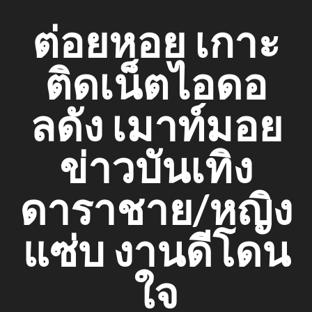
Skip
ต่อยหอย เกาะ
to
content
ติดเน็ตไอดอ
ลดัง เมาท์มอย
ข่าวบันเทิง
ดาราชาย/หญิง
แซ่บ งานดีโดน
ใจ