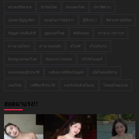
ทราย สก๊อต พาย
นักร้องไทย
นักแสดงไทย
ประวัติดารา
ปองพล ปัญญามิตร
ปอนด์ ณราวิชญ์ ข่าว
ผู้ให้ NO.1
พี่ชาย ทรายสก๊อต
ภิญญดา นันต๊ะคำมี
ยูทูบเบอร์ไทย
ศิลปินหนุ่ม
สาวอวบ TIKTOK
สาวอวบยโสธร
สาวอวบแต่งตัว
สไปรท์
สไปรท์ SPD
อินฟลูเอนเซอร์ไทย
อ้อม NATTARIKA
เก๋ไก๋สไลเดอร์
เจเจ กฤษณภูมิ ประวัติ
เนติเจน เนติรัตนไพบูลย์
เน็ตไอดอลอีสาน
เพลงไทย
เลซีล็อกซี ประวัติ
แปลรักฉันด้วยใจเธอ
ไอดอลไทย 2026
ฮอตมาแรง!!