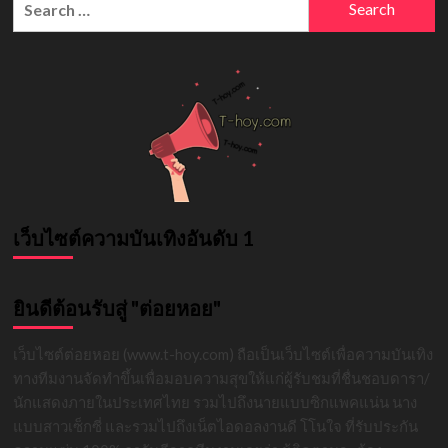
แมว
for:
ติ๊ก
ต็
อก
เกอร์
สาว
สุด
น่า
รัก
สอบ
ติด
แพทย์
เว็บไซต์ความบันเทิงอันดับ 1
ยินดีต้อนรับสู่ "ต่อยหอย"
เว็บไซต์ต่อยหอย (www.t-hoy.com) ถือเป็นเว็บไซต์เพื่อความบันเทิง
ทางทีมงานจัดทำขึ้นเพื่อมอบความสุขให้แก่ผู้รับชมที่ชื่นชอบดารา/
นักแสดงภายในประเทศไทย รวมไปถึงนายแบบซิกแพคแน่น นาง
แบบสาวเซ็กซี่ และรวมไปถึงเน็ตไอดอลงานดี โโนใจ ที่รับประกัน