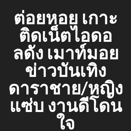
Skip
ต่อยหอย เกาะ
to
content
ติดเน็ตไอดอ
ลดัง เมาท์มอย
ข่าวบันเทิง
ดาราชาย/หญิง
แซ่บ งานดีโดน
ใจ