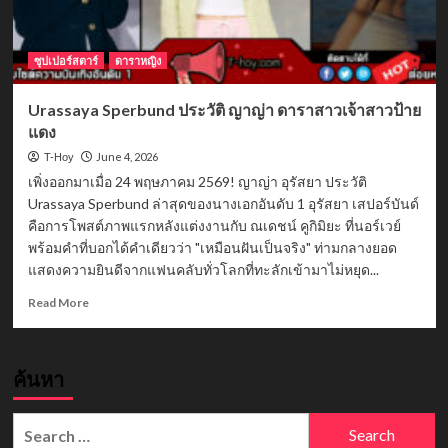
ซุปเปอร์สตาร์
ดาราหญิง
Urassaya Sperbund ประวัติ ญาญ่า ดาราสาวเจ้าสาวป้าย
แดง
June 4, 2026
T-Hoy
เพิ่งออกมาเมื่อ 24 พฤษภาคม 2569! ญาญ่า อุรัสยา ประวัติ
Urassaya Sperbund ล่าสุดของนางเอกอันดับ 1 อุรัสยา เสปอร์บันด์
คือการโพสต์ภาพแรกหลังแต่งงานกับ ณเดชน์ คูกิมิยะ ที่นอร์เวย์
พร้อมคำที่บอกได้คำเดียวว่า "เหมือนฝันเป็นจริง" ท่ามกลางยอด
แสดงความยินดีจากแฟนคลับทั่วโลกที่ทะลักเข้ามาไม่หยุด...
Read
Read More
more
about
Urassaya
ค้นหา
Sperbund
ประวัติ
ญาญ่า
Search
ดารา