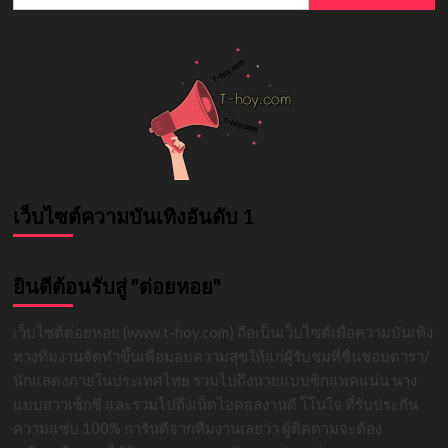
for:
สาว
เจ้า
สาว
ป้าย
แดง
เว็บไซต์ความบันเทิงอันดับ 1
ยินดีต้อนรับสู่ "ต่อยหอย"
เว็บไซต์ต่อยหอย (www.t-hoy.com) ถือเป็นเว็บไซต์เพื่อความบันเทิง
ทางทีมงานจัดทำขึ้นเพื่อมอบความสุขให้แก่ผู้รับชมที่ชื่นชอบดารา/
นักแสดงภายในประเทศไทย รวมไปถึงนายแบบซิกแพคแน่น นาง
แบบสาวเซ็กซี่ และรวมไปถึงเน็ตไอดอลงานดี โโนใจ ที่รับประกัน
ความแซ่บ 100% การันตีจากทีมงานเลยว่า ผู้ติดตามจะต้อง