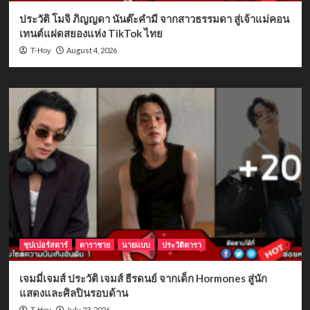
ประวัติ โมจิ ภิญญดา นันต๊ะคำมี จากสาวธรรมดา สู่เจ้าแม่คอน
เทนต์แฝดสยองแห่ง TikTok ไทย
August 4, 2026
T-Hoy
ซุปเปอร์สตาร์
ดาราชาย
นายแบบ
ประวัติดารา
เจมมี่เจมส์ ประวัติ เจมส์ ธีรดนย์ จากเด็ก Hormones สู่นัก
แสดงและศิลปินรอบด้าน
July 23, 2026
T-Hoy