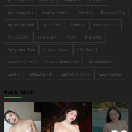
ทราย สก๊อต พาย
นักร้องไทย
นักแสดงไทย
ประวัติดารา
ปองพล ปัญญามิตร
ปอนด์ ณราวิชญ์ ข่าว
ผู้ให้ NO.1
พี่ชาย ทรายสก๊อต
ภิญญดา นันต๊ะคำมี
ยูทูบเบอร์ไทย
ศิลปินหนุ่ม
สาวอวบ TIKTOK
สาวอวบยโสธร
สาวอวบแต่งตัว
สไปรท์
สไปรท์ SPD
อินฟลูเอนเซอร์ไทย
อ้อม NATTARIKA
เก๋ไก๋สไลเดอร์
เจเจ กฤษณภูมิ ประวัติ
เนติเจน เนติรัตนไพบูลย์
เน็ตไอดอลอีสาน
เพลงไทย
เลซีล็อกซี ประวัติ
แปลรักฉันด้วยใจเธอ
ไอดอลไทย 2026
ฮอตมาแรง!!