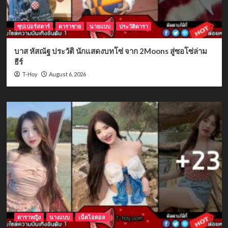
ซุปเปอร์สตาร์
ดาราชาย
นายแบบ
ประวัติดารา
บาส หัสณัฐ ประวัติ นักแสดงบทโซ่ จาก 2Moons สู่ซอโซ่ล่าม
ธีร์
August 6, 2026
T-Hoy
ดาราหญิง
นางแบบ
เน็ตไอดอล