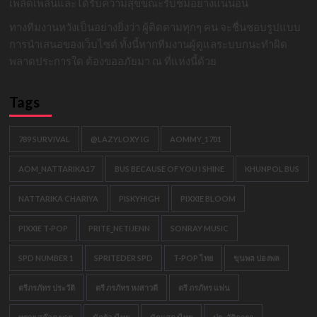
เพลิดเพลินและได้รับความสุขขณะรับชมอย่างแน่นอน
ทางทีมงานหวังเป็นอย่างยิ่งว่า ผู้ติดตามทุกๆ คน จะชื่นชอบรูปแบบ
การนำเสนอของเว็บไซต์ ทั้งนี้หากทีมงานผู้ดูแลระบบกนะทำผิด
พลาดประการใด ต้องขออภัยมา ณ ที่แห่งนี้ด้วย
Tags
789 SURVIVAL
@LAZYLOXY IG
AOMMY_1701
AOM_NATTARIKA17
BUS BECAUSE OF YOU I SHINE
KHUNPOL BUS
NATTARIKA CHARIYA
PISKYHIGH
PIXXIE BLOOM
PIXXIE T-POP
PRITE_NETIJENN
SONRAY MUSIC
SPD NUMBER 1
SPRITEDER SPD
T-POP ไทย
ขุนพล ปองพล
ตรีภรภัทร ประวัติ
ตรี ภรภัทร หงสาวดี
ตรี ภรภัทร แฟน