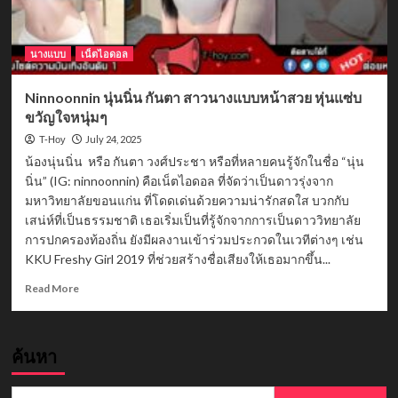
นางแบบ
เน็ตไอดอล
Ninnoonnin นุ่นนิ่น กันตา สาวนางแบบหน้าสวย หุ่นแซ่บ
ขวัญใจหนุ่มๆ
July 24, 2025
T-Hoy
น้องนุ่นนิ่น หรือ กันตา วงศ์ประชา หรือที่หลายคนรู้จักในชื่อ “นุ่น
นิ่น” (IG: ninnoonnin) คือเน็ตไอดอล ที่จัดว่าเป็นดาวรุ่งจาก
มหาวิทยาลัยขอนแก่น ที่โดดเด่นด้วยความน่ารักสดใส บวกกับ
เสน่ห์ที่เป็นธรรมชาติ เธอเริ่มเป็นที่รู้จักจากการเป็นดาววิทยาลัย
การปกครองท้องถิ่น ยังมีผลงานเข้าร่วมประกวดในเวทีต่างๆ เช่น
KKU Freshy Girl 2019 ที่ช่วยสร้างชื่อเสียงให้เธอมากขึ้น...
Read
Read More
more
about
Ninnoonnin
ค้นหา
นุ่น
นิ่น
กัน
Search