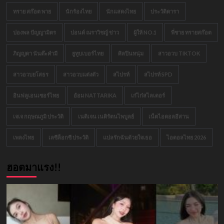
ทราย สก๊อต พาย
นักร้องไทย
นักแสดงไทย
ประวัติดารา
ปองพล ปัญญามิตร
ปอนด์ ณราวิชญ์ ข่าว
ผู้ให้ NO.1
พี่ชาย ทรายสก๊อต
ภิญญดา นันต๊ะคำมี
ยูทูบเบอร์ไทย
ศิลปินหนุ่ม
สาวอวบ TIKTOK
สาวอวบยโสธร
สาวอวบแต่งตัว
สไปรท์
สไปรท์ SPD
อินฟลูเอนเซอร์ไทย
อ้อม NATTARIKA
เก๋ไก๋สไลเดอร์
เจเจ กฤษณภูมิ ประวัติ
เนติเจน เนติรัตนไพบูลย์
เน็ตไอดอลอีสาน
เพลงไทย
เลซีล็อกซี ประวัติ
แปลรักฉันด้วยใจเธอ
ไอดอลไทย 2026
ฮอตมาแรง!!