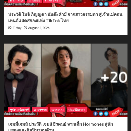
ดาราหญิง
นางแบบ
เน็ตไอดอล
ประวัติ โมจิ ภิญญดา นันต๊ะคำมี จากสาวธรรมดา สู่เจ้าแม่คอน
เทนต์แฝดสยองแห่ง TikTok ไทย
August 4, 2026
T-Hoy
ซุปเปอร์สตาร์
ดาราชาย
นายแบบ
ประวัติดารา
เจมมี่เจมส์ ประวัติ เจมส์ ธีรดนย์ จากเด็ก Hormones สู่นัก
แสดงและศิลปินรอบด้าน