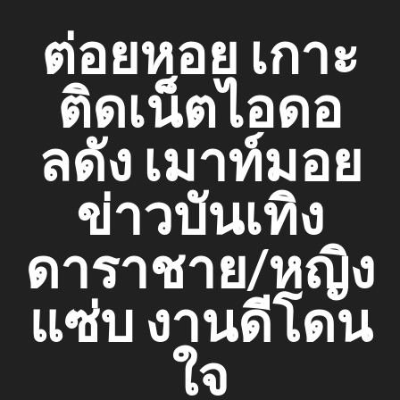
Skip
ต่อยหอย เกาะ
to
content
ติดเน็ตไอดอ
ลดัง เมาท์มอย
ข่าวบันเทิง
ดาราชาย/หญิง
แซ่บ งานดีโดน
ใจ