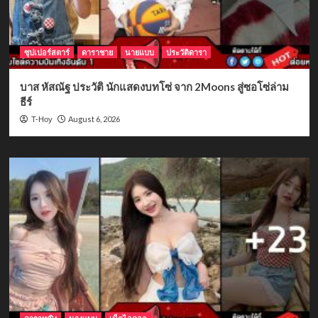
ซุปเปอร์สตาร์
ดาราชาย
นายแบบ
ประวัติดารา
บาส หัสณัฐ ประวัติ นักแสดงบทโซ่ จาก 2Moons สู่ซอโซ่ล่าม
ธีร์
August 6, 2026
T-Hoy