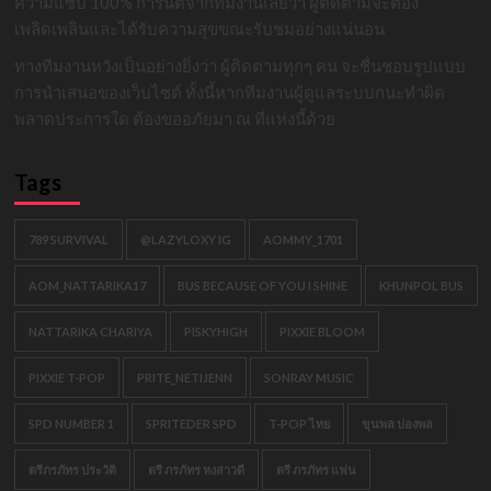
ความแซ่บ 100% การันตีจากทีมงานเลยว่า ผู้ติดตามจะต้อง
เพลิดเพลินและได้รับความสุขขณะรับชมอย่างแน่นอน
ทางทีมงานหวังเป็นอย่างยิ่งว่า ผู้ติดตามทุกๆ คน จะชื่นชอบรูปแบบ
การนำเสนอของเว็บไซต์ ทั้งนี้หากทีมงานผู้ดูแลระบบกนะทำผิด
พลาดประการใด ต้องขออภัยมา ณ ที่แห่งนี้ด้วย
Tags
789 SURVIVAL
@LAZYLOXY IG
AOMMY_1701
AOM_NATTARIKA17
BUS BECAUSE OF YOU I SHINE
KHUNPOL BUS
NATTARIKA CHARIYA
PISKYHIGH
PIXXIE BLOOM
PIXXIE T-POP
PRITE_NETIJENN
SONRAY MUSIC
SPD NUMBER 1
SPRITEDER SPD
T-POP ไทย
ขุนพล ปองพล
ตรีภรภัทร ประวัติ
ตรี ภรภัทร หงสาวดี
ตรี ภรภัทร แฟน