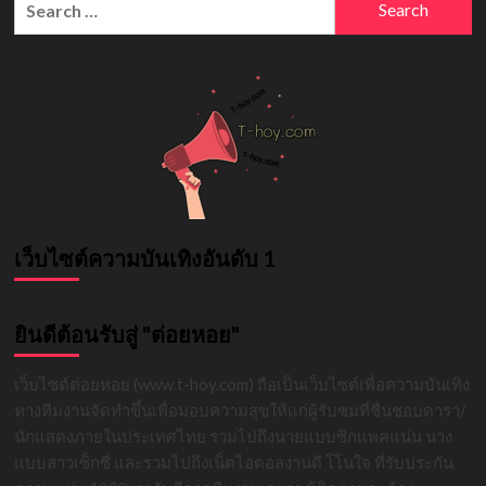
ตา
for:
สาว
นาง
แบบ
หน้า
สวย
หุ่น
แซ่
บ
ขวัญ
ใจ
หนุ่มๆ
เว็บไซต์ความบันเทิงอันดับ 1
ยินดีต้อนรับสู่ "ต่อยหอย"
เว็บไซต์ต่อยหอย (www.t-hoy.com) ถือเป็นเว็บไซต์เพื่อความบันเทิง
ทางทีมงานจัดทำขึ้นเพื่อมอบความสุขให้แก่ผู้รับชมที่ชื่นชอบดารา/
นักแสดงภายในประเทศไทย รวมไปถึงนายแบบซิกแพคแน่น นาง
แบบสาวเซ็กซี่ และรวมไปถึงเน็ตไอดอลงานดี โโนใจ ที่รับประกัน