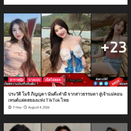
ดาราหญิง
นางแบบ
เน็ตไอดอล
ประวัติ โมจิ ภิญญดา นันต๊ะคำมี จากสาวธรรมดา สู่เจ้าแม่คอน
เทนต์แฝดสยองแห่ง TikTok ไทย
August 4, 2026
T-Hoy