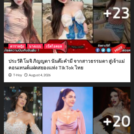
ดาราหญิง
นางแบบ
เน็ตไอดอล
ประวัติ โมจิ ภิญญดา นันต๊ะคำมี จากสาวธรรมดา สู่เจ้าแม่
คอนเทนต์แฝดสยองแห่ง TikTok ไทย
August 4, 2026
T-Hoy