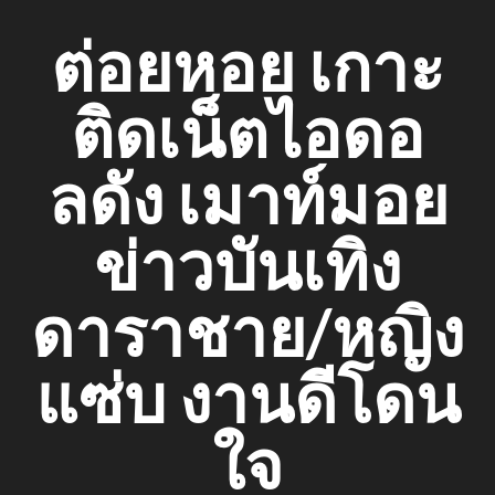
Skip
ต่อยหอย เกาะ
to
content
ติดเน็ตไอดอ
ลดัง เมาท์มอย
ข่าวบันเทิง
ดาราชาย/หญิง
แซ่บ งานดีโดน
ใจ