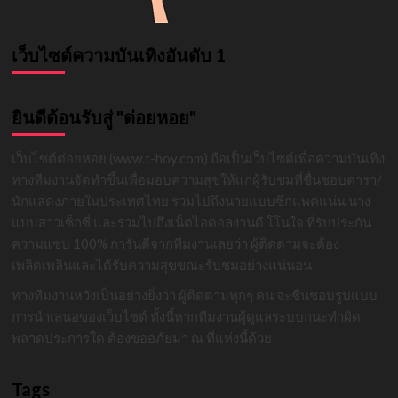
เว็บไซต์ความบันเทิงอันดับ 1
ยินดีต้อนรับสู่ "ต่อยหอย"
เว็บไซต์ต่อยหอย (www.t-hoy.com) ถือเป็นเว็บไซต์เพื่อความบันเทิง
ทางทีมงานจัดทำขึ้นเพื่อมอบความสุขให้แก่ผู้รับชมที่ชื่นชอบดารา/
นักแสดงภายในประเทศไทย รวมไปถึงนายแบบซิกแพคแน่น นาง
แบบสาวเซ็กซี่ และรวมไปถึงเน็ตไอดอลงานดี โโนใจ ที่รับประกัน
ความแซ่บ 100% การันตีจากทีมงานเลยว่า ผู้ติดตามจะต้อง
เพลิดเพลินและได้รับความสุขขณะรับชมอย่างแน่นอน
ทางทีมงานหวังเป็นอย่างยิ่งว่า ผู้ติดตามทุกๆ คน จะชื่นชอบรูปแบบ
การนำเสนอของเว็บไซต์ ทั้งนี้หากทีมงานผู้ดูแลระบบกนะทำผิด
พลาดประการใด ต้องขออภัยมา ณ ที่แห่งนี้ด้วย
Tags