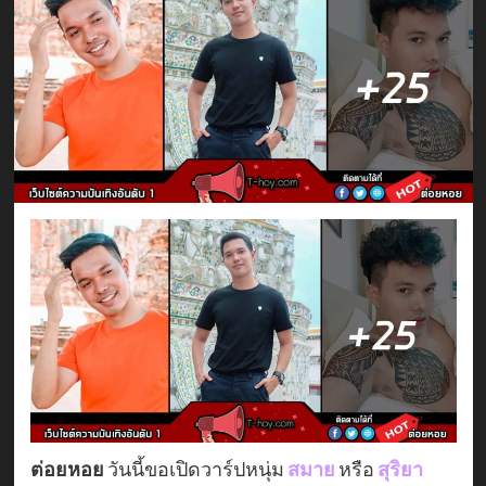
ต่อยหอย
วันนี้ขอเปิดวาร์ปหนุ่ม
สมาย
หรือ
สุริยา