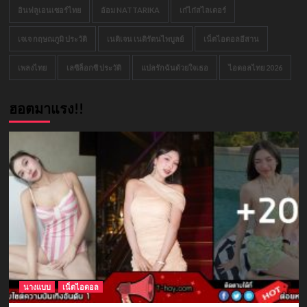
อินฟลูเอนเซอร์ไทย
อ้อม NATTARIKA
เก๋ไก๋สไลเดอร์
เจเจ กฤษณภูมิ ประวัติ
เนติเจน เนติรัตนไพบูลย์
เน็ตไอดอลอีสาน
เพลงไทย
เลซีล็อกซี ประวัติ
แปลรักฉันด้วยใจเธอ
ไอดอลไทย 2026
ฮอตมาแรง!!
นางแบบ
เน็ตไอดอล