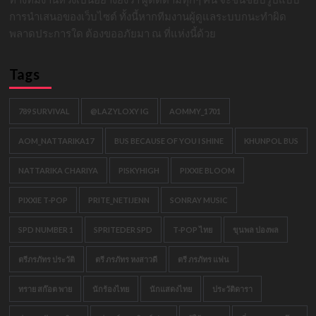
การนำเสนอของเว็บไซต์ ทั้งนี้หากทีมงานผู้ดูแลระบบกนะทำผิด
พลาดประการใด ต้องขออภัยมา ณ ที่แห่งนี้ด้วย
Tags
789 SURVIVAL
@LAZYLOXY IG
AOMMY_1701
AOM_NATTARIKA17
BUS BECAUSE OF YOU I SHINE
KHUNPOL BUS
NATTARIKA CHARIYA
PISKYHIGH
PIXXIE BLOOM
PIXXIE T-POP
PRITE_NETIJENN
SONRAY MUSIC
SPD NUMBER 1
SPRITEDER SPD
T-POP ไทย
ขุนพล ปองพล
ตรีภรภัทร ประวัติ
ตรี ภรภัทร หงสาวดี
ตรี ภรภัทร แฟน
ทราย สก๊อต พาย
นักร้องไทย
นักแสดงไทย
ประวัติดารา