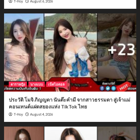
August 6, 2026
T-Hoy
ดาราหญิง
นางแบบ
เน็ตไอดอล
ประวัติ โมจิ ภิญญดา นันต๊ะคำมี จากสาวธรรมดา สู่เจ้าแม่
คอนเทนต์แฝดสยองแห่ง TikTok ไทย
August 4, 2026
T-Hoy