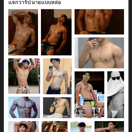
แจกวาร์ป
นายแบบหล่อ