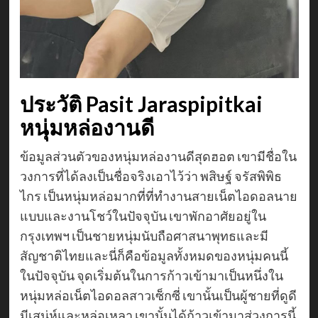
ประวัติ Pasit Jaraspipitkai
หนุ่มหล่องานดี
ข้อมูลส่วนตัวของหนุ่มหล่องานดีสุดฮอต เขามีชื่อใน
วงการที่ได้ลงเป็นชื่อจริงเอาไว้ว่า พสิษฐ์ จรัสพิพิธ
ไกร เป็นหนุ่มหล่อมากที่ที่ทำงานสายเน็ตไอดอลนาย
แบบและงานโชว์ในปัจจุบัน เขาพักอาศัยอยู่ใน
กรุงเทพฯ เป็นชายหนุ่มนับถือศาสนาพุทธและมี
สัญชาติไทยและนี่ก็คือข้อมูลทั้งหมดของหนุ่มคนนี้
ในปัจจุบัน จุดเริ่มต้นในการก้าวเข้ามาเป็นหนึ่งใน
หนุ่มหล่อเน็ตไอดอลสาวเซ็กซี่ เขานั้นเป็นผู้ชายที่ดูดี
มีเสน่ห์และหล่อเหลา เขานั้นได้ก้าวเข้ามาสู่วงการนี้