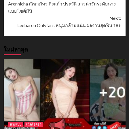
Arennicha ณิชาภัทร กิ่งแก้ว ประวัติ สาวน่ารักระดับนาง
navigation
แบบ ไซต์มินิ
Next:
Leebaron Onlyfans หนุ่มกล้ามแน่น ผลงานสุดฟิน 18+
ใหม่ล่าสุด
นางแบบ
เน็ตไอดอล