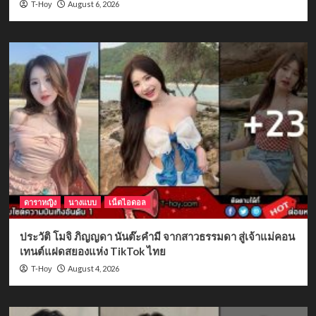
August 6, 2026
T-Hoy
ดาราหญิง
นางแบบ
เน็ตไอดอล
ประวัติ โมจิ ภิญญดา นันต๊ะคำมี จากสาวธรรมดา สู่เจ้าแม่คอน
เทนต์แฝดสยองแห่ง TikTok ไทย
August 4, 2026
T-Hoy