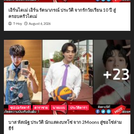
เอิร์นไดเม่ เอิร์น รัตนาภรณ์ ประวัติ จากรักวัยเรียน 10 ปี สู่
ครอบครัวไดเม่
August 6, 2026
T-Hoy
ซุปเปอร์สตาร์
ดาราชาย
นายแบบ
ประวัติดารา
บาส หัสณัฐ ประวัติ นักแสดงบทโซ่ จาก 2Moons สู่ซอโซ่ล่าม
ธีร์