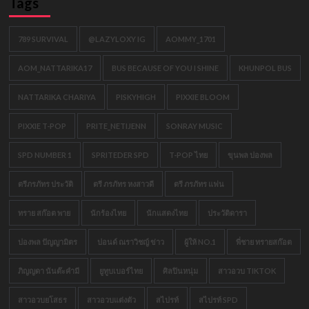
Tags
789 SURVIVAL
@LAZYLOXY IG
AOMMY_1701
AOM_NATTARIKA17
BUS BECAUSE OF YOU I SHINE
KHUNPOL BUS
NATTARIKA CHARIYA
PISKYHIGH
PIXXIE BLOOM
PIXXIE T-POP
PRITE_NETIJENN
SONRAY MUSIC
SPD NUMBER 1
SPRITEDER SPD
T-POP ไทย
ขุนพล ปองพล
ตรีภรภัทร ประวัติ
ตรี ภรภัทร หงสาวดี
ตรี ภรภัทร แฟน
ทราย สก๊อต พาย
นักร้องไทย
นักแสดงไทย
ประวัติดารา
ปองพล ปัญญามิตร
ปอนด์ ณราวิชญ์ ข่าว
ผู้ให้ NO.1
พี่ชาย ทรายสก๊อต
ภิญญดา นันต๊ะคำมี
ยูทูบเบอร์ไทย
ศิลปินหนุ่ม
สาวอวบ TIKTOK
สาวอวบยโสธร
สาวอวบแต่งตัว
สไปรท์
สไปรท์ SPD