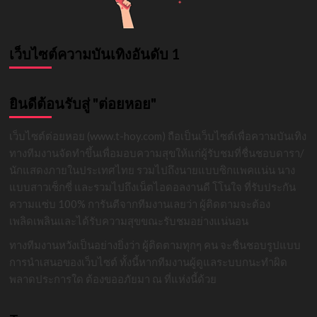
เว็บไซต์ความบันเทิงอันดับ 1
ยินดีต้อนรับสู่ "ต่อยหอย"
เว็บไซต์ต่อยหอย (www.t-hoy.com) ถือเป็นเว็บไซต์เพื่อความบันเทิง
ทางทีมงานจัดทำขึ้นเพื่อมอบความสุขให้แก่ผู้รับชมที่ชื่นชอบดารา/
นักแสดงภายในประเทศไทย รวมไปถึงนายแบบซิกแพคแน่น นาง
แบบสาวเซ็กซี่ และรวมไปถึงเน็ตไอดอลงานดี โโนใจ ที่รับประกัน
ความแซ่บ 100% การันตีจากทีมงานเลยว่า ผู้ติดตามจะต้อง
เพลิดเพลินและได้รับความสุขขณะรับชมอย่างแน่นอน
ทางทีมงานหวังเป็นอย่างยิ่งว่า ผู้ติดตามทุกๆ คน จะชื่นชอบรูปแบบ
การนำเสนอของเว็บไซต์ ทั้งนี้หากทีมงานผู้ดูแลระบบกนะทำผิด
พลาดประการใด ต้องขออภัยมา ณ ที่แห่งนี้ด้วย