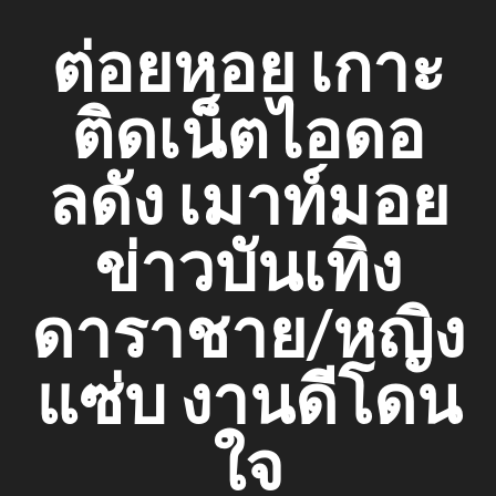
Skip
ต่อยหอย เกาะ
to
content
ติดเน็ตไอดอ
ลดัง เมาท์มอย
ข่าวบันเทิง
ดาราชาย/หญิง
แซ่บ งานดีโดน
ใจ