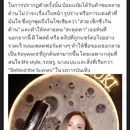
ในการปรากฏตัวครั้งนั้น ป๋อมแป๋มได้รับคำชมหลาย
ด้าน ไม่ว่าจะเรื่องใบหน้า รูปร่าง หรือการแต่งตัวที่
มั่นใจ ซึ่งถูกพูดถึงในโซเชียลว่า “สวย เซ็กซี่ เกิน
ต้าน” และทำให้หลายคน “สะดุดตา” เธอทันที
นอกจากนี้ มี โพสต์ หรือ คลิปที่ถูกแชร์ต่อไปอย่าง
รวดเร็วบนแพลตฟอร์มต่างๆ ทำให้ชื่อของเธอกลาย
เป็น Keyword ที่ถูกค้นหามากขึ้น โดยเฉพาะกลุ่มที่
สนใจ life style, รถหรู, นางแบบ และสิ่งที่เรียกว่า
“Behind the Scenes” ในวงการบันเทิง