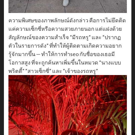
ความพิเศษของภาพลักษณ์ดังกล่าว คือการไม่ยึดติด
แค่ความเซ็กซี่หรือความสวยภายนอก แต่แฝงด้วย
สัญลักษณ์ของความสำเร็จ “มีรถหรู” และ “ปรากฏ
ตัวในรายการดัง” ที่ทำให้ผู้ติดตามเกิดความอยาก
รู้จักมากขึ้น — ทำให้การทำseo กับชื่อของเธอมี
โอกาสสูง ที่จะถูกค้นหาเพิ่มขึ้นในหมวด “นางแบบ
พริตตี้” “สาวเซ็กซี่” และ “เจ้าของรถหรู”