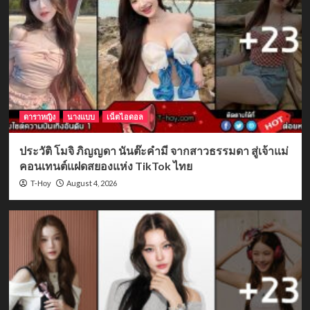
ดาราหญิง
นางแบบ
เน็ตไอดอล
ประวัติ โมจิ ภิญญดา นันต๊ะคำมี จากสาวธรรมดา สู่เจ้าแม่
คอนเทนต์แฝดสยองแห่ง TikTok ไทย
August 4, 2026
T-Hoy