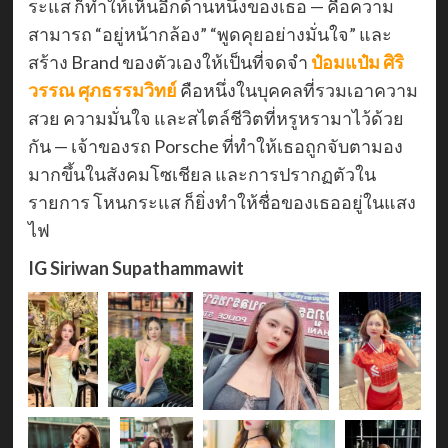
ระแส ก็ทำให้เห็นอีกด้านหนึ่งของเธอ — คือความ
สามารถ “อยู่หน้ากล้อง” “พูดคุยอย่างมั่นใจ” และ
สร้าง Brand ของตัวเองให้เป็นที่จดจำ
ป๋อมแป๋ม ศิริ
วรรณ ศุภธรรมวิทย์
คือหนึ่งในบุคคลที่รวมเอาความ
สวย ความมั่นใจ และสไตล์ชีวิตที่หรูหรามาไว้ด้วย
กัน — เจ้าของรถ Porsche ที่ทำให้เธอถูกจับตามอง
มากขึ้นในสังคมโซเชียล และการปรากฏตัวใน
รายการ โหนกระแส ก็ยิ่งทำให้ชื่อของเธออยู่ในแสง
ไฟ
IG
Siriwan Supathammawit