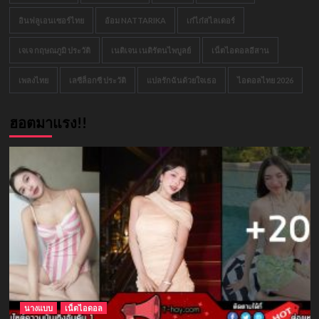
อินฟลูเอนเซอร์ไทย
อ้อม NATTARIKA
เก๋ไก๋สไลเดอร์
เจเจ กฤษณภูมิ ประวัติ
เนติเจน เนติรัตนไพบูลย์
เน็ตไอดอลอีสาน
เพลงไทย
เลซีล็อกซี ประวัติ
แปลรักฉันด้วยใจเธอ
ไอดอลไทย 2026
ฮอตมาแรง!!
นางแบบ
เน็ตไอดอล