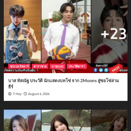
ซุปเปอร์สตาร์
ดาราชาย
นายแบบ
ประวัติดารา
บาส หัสณัฐ ประวัติ นักแสดงบทโซ่ จาก 2Moons สู่ซอโซ่ล่าม
ธีร์
August 6, 2026
T-Hoy