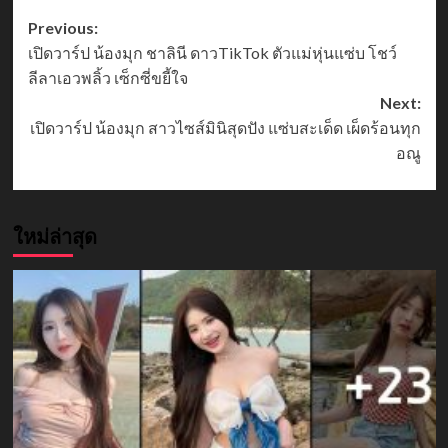
Post
Previous:
เปิดวาร์ป น้องมุก ชาลินี ดาวTikTok ตัวแม่หุ่นแซ่บ โชว์
navigation
ลีลาเอวพลิ้ว เซ็กซี่ขยี้ใจ
Next:
เปิดวาร์ป น้องมุก สาวไซส์มินิสุดปัง แซ่บสะเด็ด เผ็ดร้อนทุก
อณู
ใหม่ล่าสุด