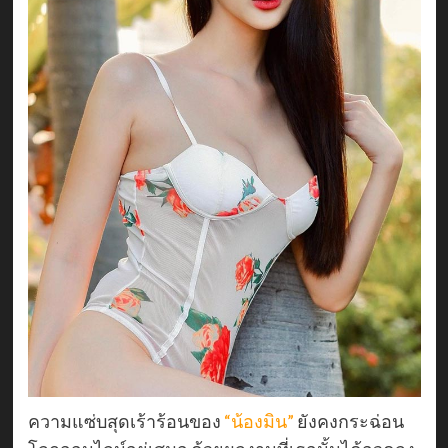
ความแซ่บสุดเร้าร้อนของ
“น้องมิน”
ยังคงกระฉ่อน