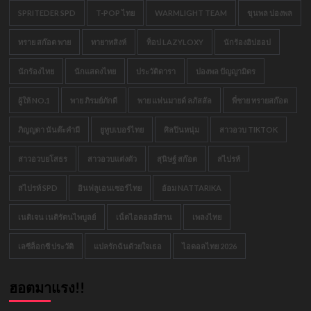
SPRITEDER SPD
T-POP ไทย
WARMLIGHT TEAM
ขุนพล ปองพล
ทราย สก๊อต พาย
ทายาทสิงห์
ท็อป LAZYLOXY
นักร้องฮิปฮอป
นักร้องไทย
นักแสดงไทย
ประวัติดารา
ปองพล ปัญญามิตร
ผู้ให้ NO.1
พาย ภิรมย์ภักดี
พาย แฟนมายด์ ลภัสลัล
พี่ชาย ทรายสก๊อต
ภิญญดา นันต๊ะคำมี
ยูทูบเบอร์ไทย
ศิลปินหนุ่ม
สาวอวบ TIKTOK
สาวอวบยโสธร
สาวอวบแต่งตัว
สุนิษฐ์ สก๊อต
สไปรท์
สไปรท์ SPD
อินฟลูเอนเซอร์ไทย
อ้อม NATTARIKA
เนติเจน เนติรัตนไพบูลย์
เน็ตไอดอลอีสาน
เพลงไทย
เลซีล็อกซี ประวัติ
แปลรักฉันด้วยใจเธอ
ไอดอลไทย 2026
ฮอตมาแรง!!