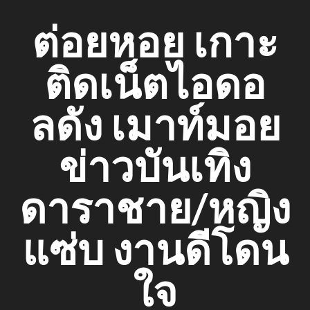
Skip
ต่อยหอย เกาะ
to
content
ติดเน็ตไอดอ
ลดัง เมาท์มอย
ข่าวบันเทิง
ดาราชาย/หญิง
แซ่บ งานดีโดน
ใจ