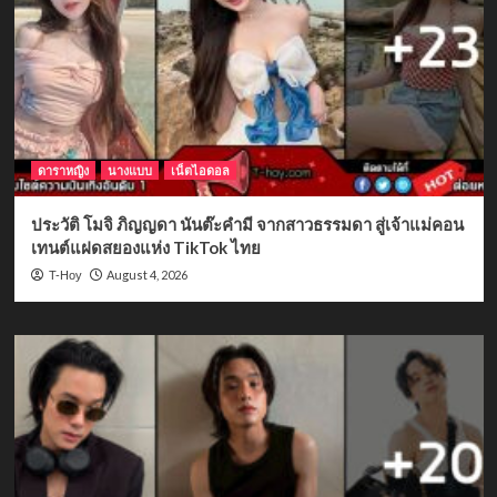
ดาราหญิง
นางแบบ
เน็ตไอดอล
ประวัติ โมจิ ภิญญดา นันต๊ะคำมี จากสาวธรรมดา สู่เจ้าแม่คอน
เทนต์แฝดสยองแห่ง TikTok ไทย
August 4, 2026
T-Hoy