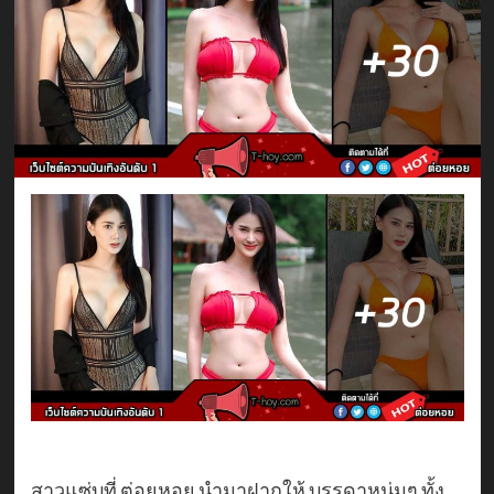
สาวแซ่บที่ ต่อยหอย นำมาฝากให้ บรรดาหนุ่มๆ ทั้ง