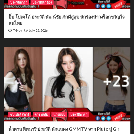
ประวัติดารา
ประวัตินักร้อง
ปั๊บ โปเตโต้ ประวัติ พัฒน์ชัย ภักดีสู่สุข นักร้องนำวงร็อกขวัญใจ
คนไทย
July 22, 2026
T-Hoy
ซุปเปอร์สตาร์
ดาราหญิง
นางแบบ
ประวัติดารา
น้ำตาล ทิพนารี ประวัติ นักแสดง GMMTV จาก Pluto สู่ Girl