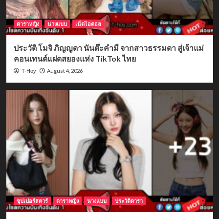
ดาราหญิง
นางแบบ
เน็ตไอดอล
ประวัติ โมจิ ภิญญดา นันต๊ะคำมี จากสาวธรรมดา สู่เจ้าแม่
คอนเทนต์แฝดสยองแห่ง TikTok ไทย
August 4, 2026
T-Hoy
ซุปเปอร์สตาร์
ดาราหญิง
นางแบบ
ประวัติดารา