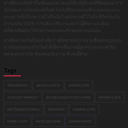
ทางทีมงานจัดทำขึ้นเพื่อมอบความสุขให้แก่ผู้รับชมที่ชื่นชอบดารา/
นักแสดงภายในประเทศไทย รวมไปถึงนายแบบซิกแพคแน่น นาง
แบบสาวเซ็กซี่ และรวมไปถึงเน็ตไอดอลงานดี โโนใจ ที่รับประกัน
ความแซ่บ 100% การันตีจากทีมงานเลยว่า ผู้ติดตามจะต้อง
เพลิดเพลินและได้รับความสุขขณะรับชมอย่างแน่นอน
ทางทีมงานหวังเป็นอย่างยิ่งว่า ผู้ติดตามทุกๆ คน จะชื่นชอบรูปแบบ
การนำเสนอของเว็บไซต์ ทั้งนี้หากทีมงานผู้ดูแลระบบกนะทำผิด
พลาดประการใด ต้องขออภัยมา ณ ที่แห่งนี้ด้วย
Tags
789 SURVIVAL
@LAZYLOXY IG
AOMMY_1701
AOM_NATTARIKA17
BUS BECAUSE OF YOU I SHINE
KHUNPOL BUS
NATTARIKA CHARIYA
PISKYHIGH
PIXXIE BLOOM
PIXXIE T-POP
PRITE_NETIJENN
SONRAY MUSIC