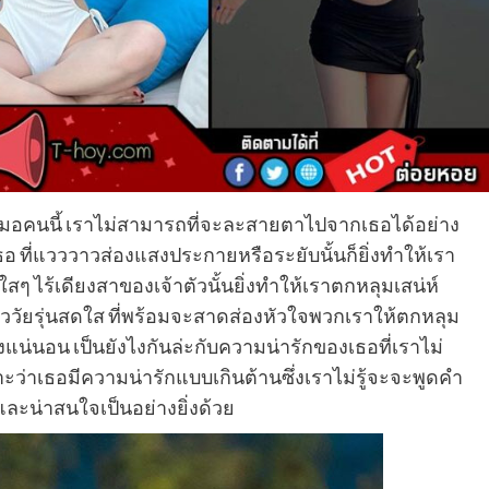
อคนนี้ เราไม่สามารถที่จะละสายตาไปจากเธอได้อย่าง
ี่แวววาวส่องแสงประกายหรือระยับนั้นก็ยิ่งทำให้เรา
ูใสๆ ไร้เดียงสาของเจ้าตัวนั้นยิ่งทำให้เราตกหลุมเสน่ห์
วัยรุ่นสดใส ที่พร้อมจะสาดส่องหัวใจพวกเราให้ตกหลุม
น่นอน เป็นยังไงกันล่ะกับความน่ารักของเธอที่เราไม่
าเธอมีความน่ารักแบบเกินต้านซึ่งเราไม่รู้จะจะพูดคำ
ูและน่าสนใจเป็นอย่างยิ่งด้วย