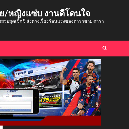
าย/หญิงแซ่บ งานดีโดนใจ
ยสุดเซ็กซี่ ส่งตรงเรื่องร้อนแรงของดาราชาย ดารา