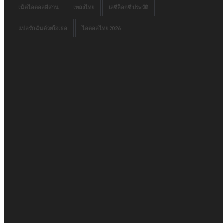
เน็ตไอดอลอีสาน
เพลงไทย
เลซีล็อกซี ประวัติ
แปลรักฉันด้วยใจเธอ
ไอดอลไทย 2026