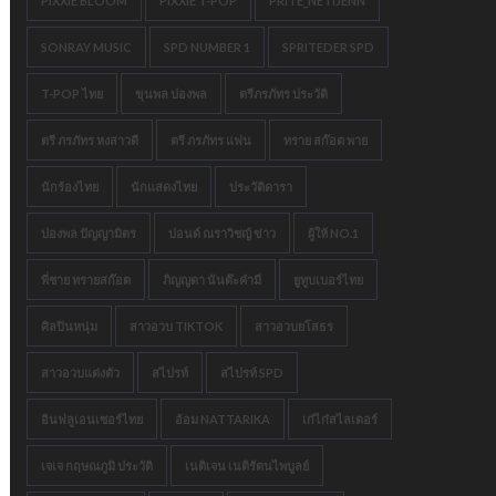
PIXXIE BLOOM
PIXXIE T-POP
PRITE_NETIJENN
SONRAY MUSIC
SPD NUMBER 1
SPRITEDER SPD
T-POP ไทย
ขุนพล ปองพล
ตรีภรภัทร ประวัติ
ตรี ภรภัทร หงสาวดี
ตรี ภรภัทร แฟน
ทราย สก๊อต พาย
นักร้องไทย
นักแสดงไทย
ประวัติดารา
ปองพล ปัญญามิตร
ปอนด์ ณราวิชญ์ ข่าว
ผู้ให้ NO.1
พี่ชาย ทรายสก๊อต
ภิญญดา นันต๊ะคำมี
ยูทูบเบอร์ไทย
ศิลปินหนุ่ม
สาวอวบ TIKTOK
สาวอวบยโสธร
สาวอวบแต่งตัว
สไปรท์
สไปรท์ SPD
อินฟลูเอนเซอร์ไทย
อ้อม NATTARIKA
เก๋ไก๋สไลเดอร์
เจเจ กฤษณภูมิ ประวัติ
เนติเจน เนติรัตนไพบูลย์