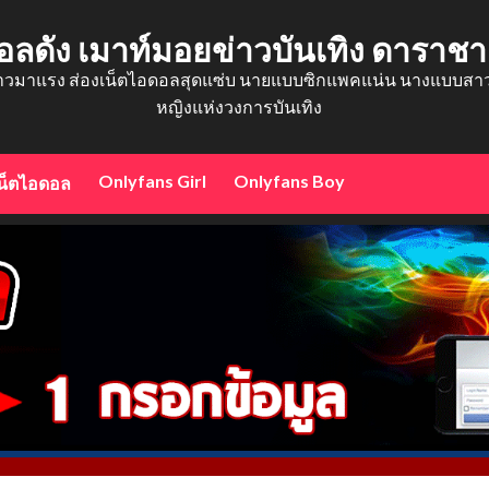
อลดัง เมาท์มอยข่าวบันเทิง ดาราช
าวมาแรง ส่องเน็ตไอดอลสุดแซ่บ นายแบบซิกแพคแน่น นางแบบสาวสว
หญิงแห่งวงการบันเทิง
Onlyfans Girl
Onlyfans Boy
น็ตไอดอล