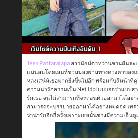
Jeen Pattaralapa
สาวนัยน์ตาหวานชวนฝันละเม
แน่นอนโดยเสน่ห์ชวนมองผ่านทางดวงตาของเธอ ท
หลงเสน่ห์เธอมากยิ่งขึ้นไปอีก พร้อมกับสีหน้าที่ด
ความน่ารักความเป็น Net Idol แบบออร่าแบบสาว
รักเธอ จนไม่สามารถที่จะถอนตัวออกมาได้อย่างแ
สามารถจะบรรยายออกมาได้อย่างหมดจด เพราะว่
ว่าน่ารักอีกกี่ครั้งเพราะเธอนั้นช่างมีความเอ็นด