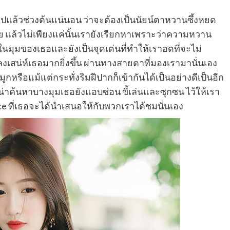
ไปแล้วช่วงต้นแน่นอน ว่าจะต้องเป็นนัยน์ตาหวานซึ้งหยด
เลย แล้วไม่เพียงแค่นั้นเรายังเรียกหาเพราะว่าความหวาน
ในมุมของเธอและยังเป็นจุดเด่นที่ทำให้เราอดที่จะไม่
เสน่ห์เธอมากยิ่งขึ้น ผ่านทางสายตาที่มองเรามานั่นเอง
หรือแม้แต่กระทั่งริมฝีปากก็เข้ากันได้เป็นอย่างดีเป็นอีก
ะน่าค้นหาบางมุมเธอยังแอบซ่อน ขี้เล่นและซุกซน ไว้ให้เรา
 ที่เธอจะได้นำเสนอให้กับพวกเราได้ชมนั่นเอง