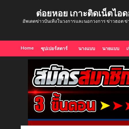
Skip
to
ต่อยหอย เกาะติดเน็ตไอด
content
อัพเดดข่าวบันเทิงในวงการและนอกวงการ ข่าวฮอต ข่
Home
ซุปเปอร์สตาร์
นางแบบ
นายแบบ
เ