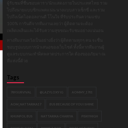
ผู้รับชมที่ชื่นชอบดารา/นักแสดงภายในประเทศไทย รวม
ไปถึงนายแบบซิกแพคแน่น นางแบบสาวเซ็กซี่ และรวม
ไปถึงเน็ตไอดอลงานดี โโนใจ ที่รับประกันความแซ่บ
100% การันตีจากทีมงานเลยว่า ผู้ติดตามจะต้อง
เพลิดเพลินและได้รับความสุขขณะรับชมอย่างแน่นอน
ทางทีมงานหวังเป็นอย่างยิ่งว่า ผู้ติดตามทุกๆ คน จะชื่น
ชอบรูปแบบการนำเสนอของเว็บไซต์ ทั้งนี้หากทีมงานผู้
ดูแลระบบกนะทำผิดพลาดประการใด ต้องขออภัยมา ณ
ที่แห่งนี้ด้วย
Tags
789 SURVIVAL
@LAZYLOXY IG
AOMMY_1701
AOM_NATTARIKA17
BUS BECAUSE OF YOU I SHINE
KHUNPOL BUS
NATTARIKA CHARIYA
PISKYHIGH