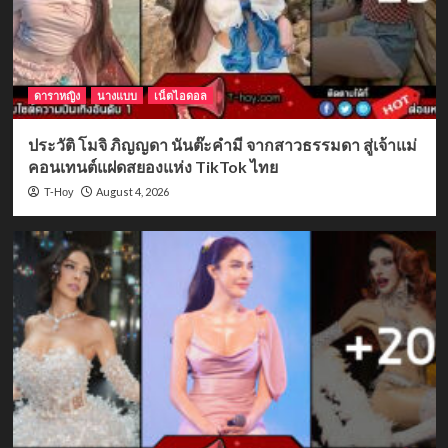
ดาราหญิง
นางแบบ
เน็ตไอดอล
ประวัติ โมจิ ภิญญดา นันต๊ะคำมี จากสาวธรรมดา สู่เจ้าแม่
คอนเทนต์แฝดสยองแห่ง TikTok ไทย
August 4, 2026
T-Hoy