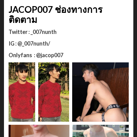
JACOP007 ช่องทางการ
ติดตาม
Twitter :
_007nunth
IG :
@_007nunth/
Onlyfans :
@jacop007