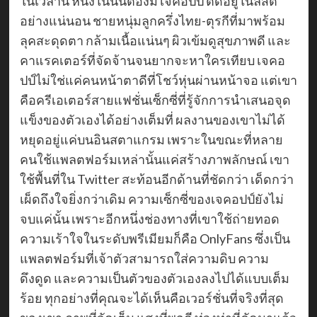
ในเวลานี้ หนึ่งในนั้นต้องมี เจคอปป์ ติดอยู่ในลิสต์
อย่างแน่นอน ชายหนุ่มลูกครึ่งไทย-ตุรกีที่มาพร้อม
ลุคสะดุดตา กล้ามเนื้อแน่นๆ ผิวเข้มดูสุขภาพดี และ
คาแรคเตอร์ที่จัดจ้านจนยากจะหาใครเทียบ เจคอ
ปป์ไม่ใช่แค่คนหน้าตาดีที่โชว์หุ่นผ่านหน้าจอ แต่เขา
คือครีเอเตอร์สายแฟชั่นเซ็กซี่ที่รู้จักการนำเสนอจุด
แข็งของตัวเองได้อย่างเต็มที่ ผลงานของเขาไม่ได้
หยุดอยู่แค่บนอินสตาแกรม เพราะในขณะที่หลาย
คนใช้แพลตฟอร์มเหล่านั้นแค่สร้างภาพลักษณ์ เขา
ใช้พื้นที่ใน Twitter สะท้อนอีกด้านที่ชัดกว่า เด็ดกว่า
เผ็ดถึงใจยิ่งกว่าเดิม ความเซ็กซี่ของเจคอปป์ยังไม่
จบแค่นั้น เพราะอีกหนึ่งช่องทางที่เขาใช้ถ่ายทอด
ความเร้าใจในระดับพรีเมียมก็คือ OnlyFans ซึ่งเป็น
แพลตฟอร์มที่เจ้าตัวสามารถใส่ความดิบ ความ
ดึงดูด และความเป็นตัวของตัวเองลงไปได้แบบเต็ม
ร้อย ทุกอย่างที่คุณจะได้เห็นคือเวอร์ชั่นที่จริงที่สุด