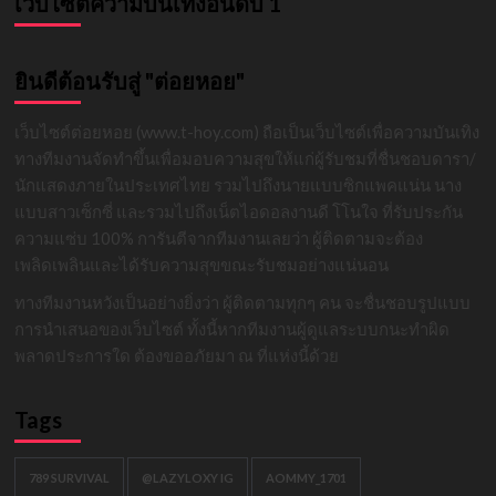
เว็บไซต์ความบันเทิงอันดับ 1
ยินดีต้อนรับสู่ "ต่อยหอย"
เว็บไซต์ต่อยหอย (www.t-hoy.com) ถือเป็นเว็บไซต์เพื่อความบันเทิง
ทางทีมงานจัดทำขึ้นเพื่อมอบความสุขให้แก่ผู้รับชมที่ชื่นชอบดารา/
นักแสดงภายในประเทศไทย รวมไปถึงนายแบบซิกแพคแน่น นาง
แบบสาวเซ็กซี่ และรวมไปถึงเน็ตไอดอลงานดี โโนใจ ที่รับประกัน
ความแซ่บ 100% การันตีจากทีมงานเลยว่า ผู้ติดตามจะต้อง
เพลิดเพลินและได้รับความสุขขณะรับชมอย่างแน่นอน
ทางทีมงานหวังเป็นอย่างยิ่งว่า ผู้ติดตามทุกๆ คน จะชื่นชอบรูปแบบ
การนำเสนอของเว็บไซต์ ทั้งนี้หากทีมงานผู้ดูแลระบบกนะทำผิด
พลาดประการใด ต้องขออภัยมา ณ ที่แห่งนี้ด้วย
Tags
789 SURVIVAL
@LAZYLOXY IG
AOMMY_1701