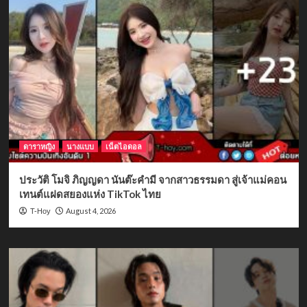
ดาราหญิง
นางแบบ
เน็ตไอดอล
ประวัติ โมจิ ภิญญดา นันต๊ะคำมี จากสาวธรรมดา สู่เจ้าแม่คอน
เทนต์แฝดสยองแห่ง TikTok ไทย
August 4, 2026
T-Hoy