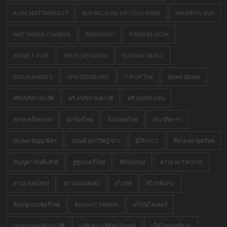
AOM_NATTARIKA17
BUS BECAUSE OF YOU I SHINE
KHUNPOL BUS
NATTARIKA CHARIYA
PISKYHIGH
PIXXIE BLOOM
PIXXIE T-POP
PRITE_NETIJENN
SONRAY MUSIC
SPD NUMBER 1
SPRITEDER SPD
T-POP ไทย
ขุนพล ปองพล
ตรีภรภัทร ประวัติ
ตรี ภรภัทร หงสาวดี
ตรี ภรภัทร แฟน
ทราย สก๊อต พาย
นักร้องไทย
นักแสดงไทย
ประวัติดารา
ปองพล ปัญญามิตร
ปอนด์ ณราวิชญ์ ข่าว
ผู้ให้ NO.1
พี่ชาย ทรายสก๊อต
ภิญญดา นันต๊ะคำมี
ยูทูบเบอร์ไทย
ศิลปินหนุ่ม
สาวอวบ TIKTOK
สาวอวบยโสธร
สาวอวบแต่งตัว
สไปรท์
สไปรท์ SPD
อินฟลูเอนเซอร์ไทย
อ้อม NATTARIKA
เก๋ไก๋สไลเดอร์
เจเจ กฤษณภูมิ ประวัติ
เนติเจน เนติรัตนไพบูลย์
เน็ตไอดอลอีสาน