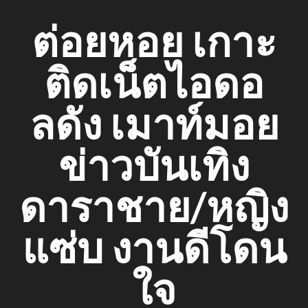
Skip
ต่อยหอย เกาะ
to
content
ติดเน็ตไอดอ
ลดัง เมาท์มอย
ข่าวบันเทิง
ดาราชาย/หญิง
แซ่บ งานดีโดน
ใจ