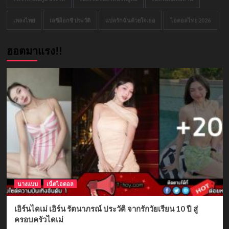
เพลงไทย
เลซีล็อกซี ประวัติ
แปลรักฉันด้วยใจเธอ
ไอดอลไทย 2026
ฮอตมาแรง!!
นางแบบ
เน็ตไอดอล
เอิร์นไดเม่ เอิร์น รัตนาภรณ์ ประวัติ จากรักวัยเรียน 10 ปี สู่
ครอบครัวไดเม่