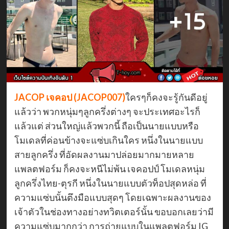
JACOP เจคอป (JACOP007)
ใครๆก็คงจะรู้กันดีอยู่
แล้วว่า พวกหนุ่มๆลูกครึ่งต่างๆ จะประเทศอะไรก็
แล้วแต่ ส่วนใหญ่แล้วพวกนี้ ถือเป็นนายแบบหรือ
โมเดลที่ค่อนข้างจะแซ่บเกินใคร หนึ่งในนายแบบ
สายลูกครึ่ง ที่อัดผลงานมาปล่อยมากมายหลาย
แพลตฟอร์ม ก็คงจะหนีไม่พ้น เจคอปป์ โมเดลหนุ่ม
ลูกครึ่งไทย-ตุรกี หนึ่งในนายแบบตัวท็อปสุดหล่อ ที่
ความแซ่บนั้นตึงมือแบบสุดๆ โดยเฉพาะผลงานของ
เจ้าตัวในช่องทางอย่างทวิตเตอร์นั้น ขอบอกเลยว่ามี
ความแซ่บมากกว่า การถ่ายแบบในแพลตฟอร์ม IG