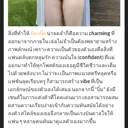
สิ่งที่ทำให้
น้องบิ๋ม
น่าจดจำก็คือความ
charming
ที่
ออกมาจากภายใน เธอไม่จำเป็นต้องพยายามสร้าง
ภาพลักษณ์ เพราะความเป็นตัวของตัวเองคือสิ่งที่
แฟนคลับตกหลุมรัก ความมั่นใจ (
confident
) ที่แผ่
ออกมาทำให้ทุกโพสต์ของเธอดูมีชีวิตชีวาและเต็ม
ไปด้วยพลังบวก ไม่ว่าจะเป็นภาพแนวสตรีทลุคหรือ
แฟชั่นลุคเรียบหรู ก็สามารถสร้าง
vibe
ที่เป็น
เอกลักษณ์ของตัวเองได้เสมอ นอกจากนี้ “บิ๋ม” ยังมี
เซนส์ในการแต่งตัวที่โดดเด่นมาก เธอสามารถผสม
ผสานความเรียบง่ายเข้ากับความทันสมัยได้อย่าง
ลงตัว สไตล์ของเธอจึงกลายเป็นแรงบันดาลใจให้
แฟน ๆ หลายคนหันมาดูแลตัวเองมากขึ้น