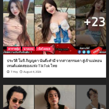
ดาราหญิง
นางแบบ
เน็ตไอดอล
ประวัติ โมจิ ภิญญดา นันต๊ะคำมี จากสาวธรรมดา สู่เจ้าแม่คอน
เทนต์แฝดสยองแห่ง TikTok ไทย
August 4, 2026
T-Hoy