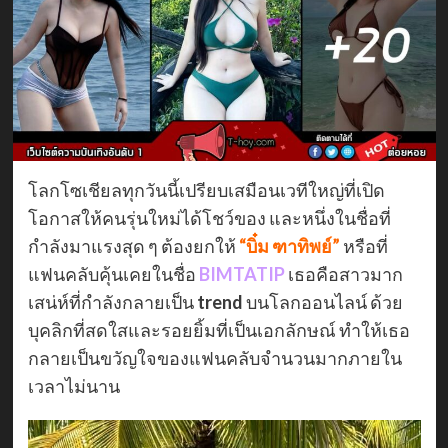
โลกโซเชียลทุกวันนี้เปรียบเสมือนเวทีใหญ่ที่เปิด
โอกาสให้คนรุ่นใหม่ได้โชว์ของ และหนึ่งในชื่อที่
กำลังมาแรงสุด ๆ ต้องยกให้
“บิ๋ม ฑาทิพย์”
หรือที่
แฟนคลับคุ้นเคยในชื่อ
BIMTATIP
เธอคือสาวมาก
เสน่ห์ที่กำลังกลายเป็น
trend
บนโลกออนไลน์ ด้วย
บุคลิกที่สดใสและรอยยิ้มที่เป็นเอกลักษณ์ ทำให้เธอ
กลายเป็นขวัญใจของแฟนคลับจำนวนมากภายใน
เวลาไม่นาน