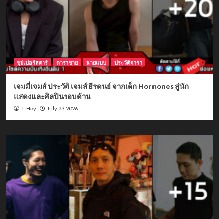
ซุปเปอร์สตาร์
ดาราชาย
นายแบบ
ประวัติดารา
เจมมี่เจมส์ ประวัติ เจมส์ ธีรดนย์ จากเด็ก Hormones สู่นัก
แสดงและศิลปินรอบด้าน
July 23, 2026
T-Hoy