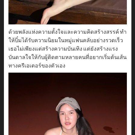
ด้วยพลังแห่งความตั้งใจและความคิดสร้างสรรค์ ทำ
ให้บิ๋มได้รับความนิยมในหมู่แฟนคลับอย่างรวดเร็ว
เธอไม่เพียงแต่สร้างความบันเทิง แต่ยังสร้างแรง
บันดาลใจให้กับผู้ติดตามหลายคนที่อยากเริ่มต้นเส้น
ทางครีเอเตอร์ของตัวเอง