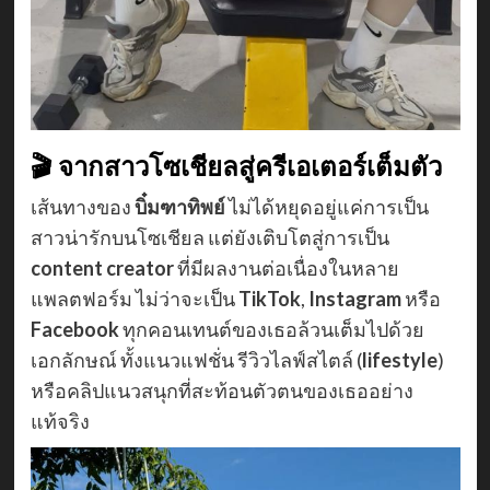
🎬 จากสาวโซเชียลสู่ครีเอเตอร์เต็มตัว
เส้นทางของ
บิ๋มฑาทิพย์
ไม่ได้หยุดอยู่แค่การเป็น
สาวน่ารักบนโซเชียล แต่ยังเติบโตสู่การเป็น
content creator
ที่มีผลงานต่อเนื่องในหลาย
แพลตฟอร์ม ไม่ว่าจะเป็น
TikTok
,
Instagram
หรือ
Facebook
ทุกคอนเทนต์ของเธอล้วนเต็มไปด้วย
เอกลักษณ์ ทั้งแนวแฟชั่น รีวิวไลฟ์สไตล์ (
lifestyle
)
หรือคลิปแนวสนุกที่สะท้อนตัวตนของเธออย่าง
แท้จริง