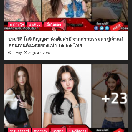
ดาราหญิง
นางแบบ
เน็ตไอดอล
ประวัติ โมจิ ภิญญดา นันต๊ะคำมี จากสาวธรรมดา สู่เจ้าแม่
คอนเทนต์แฝดสยองแห่ง TikTok ไทย
August 4, 2026
T-Hoy
ซุปเปอร์สตาร์
ดาราหญิง
นางแบบ
ประวัติดารา