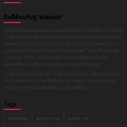
ยินดีต้อนรับสู่ "ต่อยหอย"
เว็บไซต์ต่อยหอย (www.t-hoy.com) ถือเป็นเว็บไซต์เพื่อความบันเทิง
ทางทีมงานจัดทำขึ้นเพื่อมอบความสุขให้แก่ผู้รับชมที่ชื่นชอบดารา/
นักแสดงภายในประเทศไทย รวมไปถึงนายแบบซิกแพคแน่น นาง
แบบสาวเซ็กซี่ และรวมไปถึงเน็ตไอดอลงานดี โโนใจ ที่รับประกัน
ความแซ่บ 100% การันตีจากทีมงานเลยว่า ผู้ติดตามจะต้อง
เพลิดเพลินและได้รับความสุขขณะรับชมอย่างแน่นอน
ทางทีมงานหวังเป็นอย่างยิ่งว่า ผู้ติดตามทุกๆ คน จะชื่นชอบรูปแบบ
การนำเสนอของเว็บไซต์ ทั้งนี้หากทีมงานผู้ดูแลระบบกนะทำผิด
พลาดประการใด ต้องขออภัยมา ณ ที่แห่งนี้ด้วย
Tags
789 SURVIVAL
@LAZYLOXY IG
AOMMY_1701