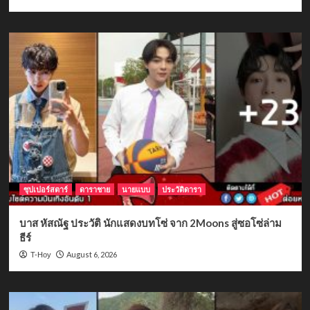
ซุปเปอร์สตาร์
ดาราชาย
นายแบบ
ประวัติดารา
บาส หัสณัฐ ประวัติ นักแสดงบทโซ่ จาก 2Moons สู่ซอโซ่ล่าม
ธีร์
August 6, 2026
T-Hoy