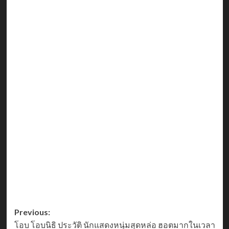
Post
Previous:
โอบ โอบนิธิ ประวัติ นักแสดงหนุ่มสุดหล่อ ฮอตมากในเวลา