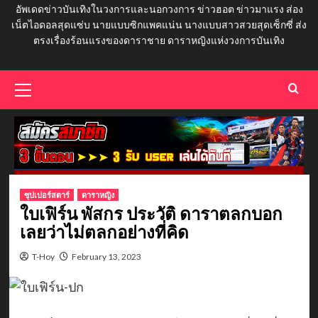
อัพเดดข่าวบันเทิงในวงการและนอกวงการ ข่าวฮอต ข่าวมาแรง ส่อง
เน็ตไอดอลสุดแซ่บ นายแบบซิกแพคแน่น นางแบบสาวสวยสุดเซ็กซี่ ส่ง
ตรงเรื่องร้อนแรงของดาราชาย ดาราหญิงแห่งวงการบันเทิง
Primary
Menu
ซุปเปอร์สตาร์
ดาราหญิง
ใบเฟิร์น พัสกร ประวัติ ดาราตลกบอก
เลยว่าไม่ตลกอย่างที่คิด
T-Hoy
February 13, 2023