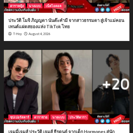
ดาราหญิง
นางแบบ
เน็ตไอดอล
ประวัติ โมจิ ภิญญดา นันต๊ะคำมี จากสาวธรรมดา สู่เจ้าแม่คอน
เทนต์แฝดสยองแห่ง TikTok ไทย
August 4, 2026
T-Hoy
ซุปเปอร์สตาร์
ดาราชาย
นายแบบ
ประวัติดารา
เจมมี่เจมส์ ประวัติ เจมส์ ธีรดนย์ จากเด็ก Hormones สู่นัก