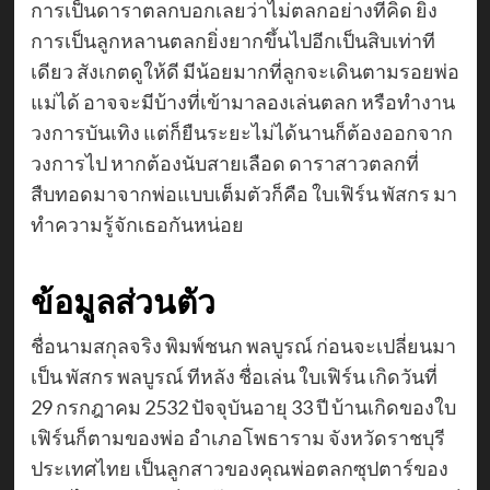
การเป็นดาราตลกบอกเลยว่าไม่ตลกอย่างที่คิด ยิ่ง
การเป็นลูกหลานตลกยิ่งยากขึ้นไปอีกเป็นสิบเท่าที
เดียว สังเกตดูให้ดี มีน้อยมากที่ลูกจะเดินตามรอยพ่อ
แม่ได้ อาจจะมีบ้างที่เข้ามาลองเล่นตลก หรือทำงาน
วงการบันเทิง แต่ก็ยืนระยะไม่ได้นานก็ต้องออกจาก
วงการไป หากต้องนับสายเลือด ดาราสาวตลกที่
สืบทอดมาจากพ่อแบบเต็มตัวก็คือ ใบเฟิร์น พัสกร มา
ทำความรู้จักเธอกันหน่อย
ข้อมูลส่วนตัว
ชื่อนามสกุลจริง พิมพ์ชนก พลบูรณ์ ก่อนจะเปลี่ยนมา
เป็น พัสกร พลบูรณ์ ทีหลัง ชื่อเล่น ใบเฟิร์น เกิดวันที่
29 กรกฎาคม 2532 ปัจจุบันอายุ 33 ปี บ้านเกิดของใบ
เฟิร์นก็ตามของพ่อ อำเภอโพธาราม จังหวัดราชบุรี
ประเทศไทย เป็นลูกสาวของคุณพ่อตลกซุปตาร์ของ