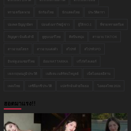
ทราย สก๊อต พาย
นักร้องไทย
นักแสดงไทย
ประวัติดารา
ปองพล ปัญญามิตร
ปอนด์ ณราวิชญ์ ข่าว
ผู้ให้ NO.1
พี่ชาย ทรายสก๊อต
ภิญญดา นันต๊ะคำมี
ยูทูบเบอร์ไทย
ศิลปินหนุ่ม
สาวอวบ TIKTOK
สาวอวบยโสธร
สาวอวบแต่งตัว
สไปรท์
สไปรท์ SPD
อินฟลูเอนเซอร์ไทย
อ้อม NATTARIKA
เก๋ไก๋สไลเดอร์
เจเจ กฤษณภูมิ ประวัติ
เนติเจน เนติรัตนไพบูลย์
เน็ตไอดอลอีสาน
เพลงไทย
เลซีล็อกซี ประวัติ
แปลรักฉันด้วยใจเธอ
ไอดอลไทย 2026
ฮอตมาแรง!!