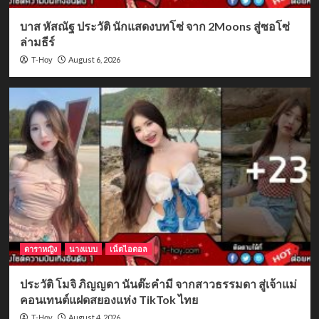
บาส หัสณัฐ ประวัติ นักแสดงบทโซ่ จาก 2Moons สู่ซอโซ่
ล่ามธีร์
August 6, 2026
T-Hoy
ดาราหญิง
นางแบบ
เน็ตไอดอล
ประวัติ โมจิ ภิญญดา นันต๊ะคำมี จากสาวธรรมดา สู่เจ้าแม่
คอนเทนต์แฝดสยองแห่ง TikTok ไทย
August 4, 2026
T-Hoy