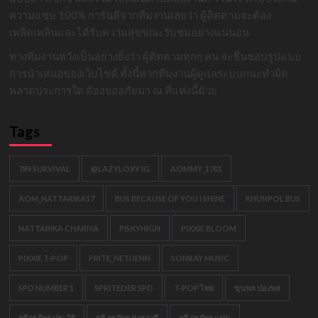
ความแซ่บ 100% การันตีจากทีมงานเลยว่า ผู้ติดตามจะต้อง
เพลิดเพลินและได้รับความสุขขณะรับชมอย่างแน่นอน
ทางทีมงานหวังเป็นอย่างยิ่งว่า ผู้ติดตามทุกๆ คน จะชื่นชอบรูปแบบ
การนำเสนอของเว็บไซต์ ทั้งนี้หากทีมงานผู้ดูแลระบบกนะทำผิด
พลาดประการใด ต้องขออภัยมา ณ ที่แห่งนี้ด้วย
Tags
789 SURVIVAL
@LAZYLOXY IG
AOMMY_1701
AOM_NATTARIKA17
BUS BECAUSE OF YOU I SHINE
KHUNPOL BUS
NATTARIKA CHARIYA
PISKYHIGH
PIXXIE BLOOM
PIXXIE T-POP
PRITE_NETIJENN
SONRAY MUSIC
SPD NUMBER 1
SPRITEDER SPD
T-POP ไทย
ขุนพล ปองพล
ตรีภรภัทร ประวัติ
ตรี ภรภัทร หงสาวดี
ตรี ภรภัทร แฟน