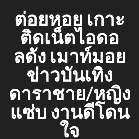
Skip
ต่อยหอย เกาะ
to
content
ติดเน็ตไอดอ
ลดัง เมาท์มอย
ข่าวบันเทิง
ดาราชาย/หญิง
แซ่บ งานดีโดน
ใจ