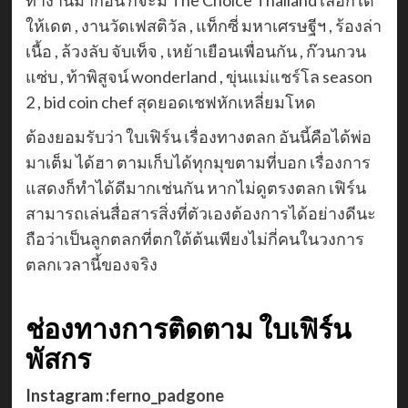
ทำงานมาก่อน ก็จะมี The Choice Thailand เลือกได้
ให้เดต , งานวัดเฟสติวัล , แท็กซี่ มหาเศรษฐีฯ , ร้องล่า
เนื้อ , ล้วงลับ จับเท็จ , เหย้าเยือนเพื่อนกัน , ก๊วนกวน
แซ่บ , ท้าพิสูจน์ wonderland , ขุ่นแม่แชร์โล season
2 , bid coin chef สุดยอดเชฟหักเหลี่ยมโหด
ต้องยอมรับว่า ใบเฟิร์น เรื่องทางตลก อันนี้คือได้พ่อ
มาเต็ม ได้ฮา ตามเก็บได้ทุกมุขตามที่บอก เรื่องการ
แสดงก็ทำได้ดีมากเช่นกัน หากไม่ดูตรงตลก เฟิร์น
สามารถเล่นสื่อสารสิ่งที่ตัวเองต้องการได้อย่างดีนะ
ถือว่าเป็นลูกตลกที่ตกใต้ต้นเพียงไม่กี่คนในวงการ
ตลกเวลานี้ของจริง
ช่องทางการติดตาม ใบเฟิร์น
พัสกร
Instagram :
ferno_padgone