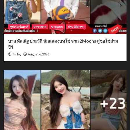
ซุปเปอร์สตาร์
ดาราชาย
นายแบบ
ประวัติดารา
บาส หัสณัฐ ประวัติ นักแสดงบทโซ่ จาก 2Moons สู่ซอโซ่ล่าม
ธีร์
August 6, 2026
T-Hoy