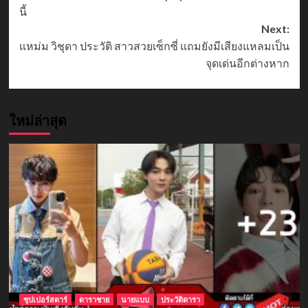
navigation
นี้
Next:
แหม่ม วิชุดา ประวัติ สาวสวยเซ็กซี่ แถมยังมีเสียงแหลมเป็น
จุดเด่นอีกต่างหาก
ใหม่ล่าสุด
ซุปเปอร์สตาร์
ดาราชาย
นายแบบ
ประวัติดารา