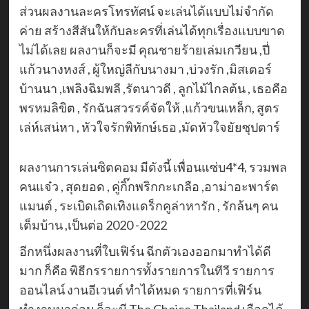
ส่วนผลงานละครโทรทัศน์ จะเล่นได้แบบไม่จำกัด
ค่าย สร้างสีสันให้กับละครที่เล่นได้ทุกเรื่องแบบขาด
ไม่ได้เลย ผลงานก็จะมี คุณชายร้ายเล่มเกวียน ,ปี่
แก้วนางหงส์ , ผู้ใหญ่ลีกับนางมา ,บ่วงรัก ,มิสเตอร์
บ้านนา ,เพลิงฉิมพลี ,รัตนาวดี , ลูกไม้ไกลต้น , เธอคือ
พรหมลิขิต , รักฉันสวรรค์จัดให้ ,แก้วขนเหล็ก, สูตร
เล่ห์เสน่หา , หัวใจรักพิทักษ์เธอ ,มัดหัวใจยัยซุปตาร์
ผลงานการเล่นซิตคอม มีดังนี้ เพื่อนแซ่บ4*4, รวมพล
คนแจ๋ว , สุดยอด , คู่กิ๊กพริกกะเกลือ ,อาม่าอะพาร์ต
แมนต์ , ระเบิดเถิดเทิงแดร็กคูล่าหารัก , รักล้นๆ คน
เต็มบ้าน ,เป็นต่อ 2020 -2022
อีกหนึ่งผลงานที่ใบเฟิร์น ฉีกตัวเองออกมาทำได้ดี
มาก ก็คือ พิธีกรรายการทั้งรายการในทีวี รายการ
ออนไลน์ งานอีเวนต์ ทำได้หมด รายการที่เฟิร์น