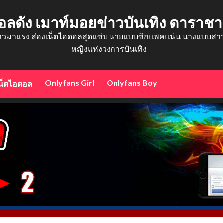
อลดัง เมาท์มอยข่าวบันเทิง ดาราช
าวมาแรง ส่องเน็ตไอดอลสุดแซ่บ นายแบบซิกแพคแน่น นางแบบสาวสว
หญิงแห่งวงการบันเทิง
Onlyfans Girl
Onlyfans Boy
น็ตไอดอล