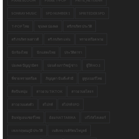
PIXXIE BLOOM
PIXXIE T-POP
PRITE_NETIJENN
SONRAY MUSIC
SPD NUMBER 1
SPRITEDER SPD
T-POP ไทย
ขุนพล ปองพล
ตรีภรภัทร ประวัติ
ตรี ภรภัทร หงสาวดี
ตรี ภรภัทร แฟน
ทราย สก๊อต พาย
นักร้องไทย
นักแสดงไทย
ประวัติดารา
ปองพล ปัญญามิตร
ปอนด์ ณราวิชญ์ ข่าว
ผู้ให้ NO.1
พี่ชาย ทรายสก๊อต
ภิญญดา นันต๊ะคำมี
ยูทูบเบอร์ไทย
ศิลปินหนุ่ม
สาวอวบ TIKTOK
สาวอวบยโสธร
สาวอวบแต่งตัว
สไปรท์
สไปรท์ SPD
อินฟลูเอนเซอร์ไทย
อ้อม NATTARIKA
เก๋ไก๋สไลเดอร์
เจเจ กฤษณภูมิ ประวัติ
เนติเจน เนติรัตนไพบูลย์