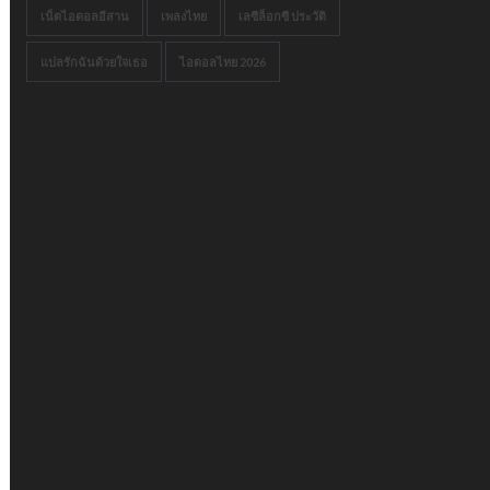
เน็ตไอดอลอีสาน
เพลงไทย
เลซีล็อกซี ประวัติ
แปลรักฉันด้วยใจเธอ
ไอดอลไทย 2026