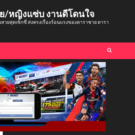
าย/หญิงแซ่บ งานดีโดนใจ
ยสุดเซ็กซี่ ส่งตรงเรื่องร้อนแรงของดาราชาย ดารา