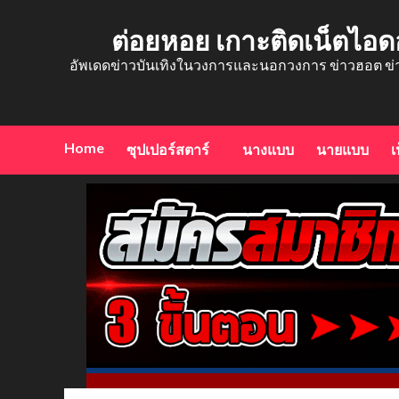
Skip
to
ต่อยหอย เกาะติดเน็ตไอด
content
อัพเดดข่าวบันเทิงในวงการและนอกวงการ ข่าวฮอต ข่
Home
ซุปเปอร์สตาร์
นางแบบ
นายแบบ
เ