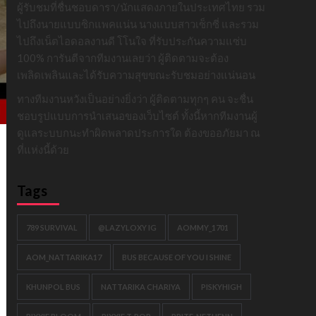
ผู้รับชมที่ชื่นชอบดารา/นักแสดงภายในประเทศไทย รวม
ไปถึงนายแบบซิกแพคแน่น นางแบบสาวเซ็กซี่ และรวม
ไปถึงเน็ตไอดอลงานดี โโนใจ ที่รับประกันความแซ่บ
100% การันตีจากทีมงานเลยว่า ผู้ติดตามจะต้อง
เพลิดเพลินและได้รับความสุขขณะรับชมอย่างแน่นอน
ทางทีมงานหวังเป็นอย่างยิ่งว่า ผู้ติดตามทุกๆ คน จะชื่น
ชอบรูปแบบการนำเสนอของเว็บไซต์ ทั้งนี้หากทีมงานผู้
ดูแลระบบกนะทำผิดพลาดประการใด ต้องขออภัยมา ณ
ที่แห่งนี้ด้วย
Tags
789 SURVIVAL
@LAZYLOXY IG
AOMMY_1701
AOM_NATTARIKA17
BUS BECAUSE OF YOU I SHINE
KHUNPOL BUS
NATTARIKA CHARIYA
PISKYHIGH